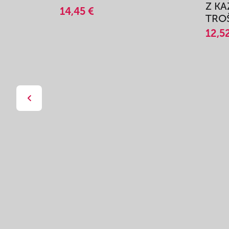
Z K
14,45 €
TROŠ
12,5