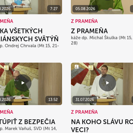
8.2026
7:27
05.08.2026
AMEŇA
Z PRAMEŇA
KA VŠETKÝCH
Z PRAMEŇA
IÁNSKYCH SVÄTÝŇ
káže dp. Michal Škulka (Mt 15,
28)
p. Ondrej Chrvala (Mt 15, 21-
8.2026
13:52
31.07.2026
AMEŇA
Z PRAMEŇA
TÚPIŤ Z BEZPEČIA
NA KOHO SLÁVU R
p. Marek Vaňuš, SVD (Mt 14,
VECI?