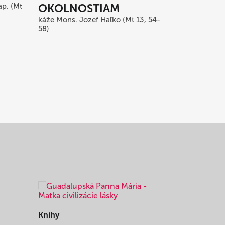
p. (Mt
OKOLNOSTIAM
káže Mons. Jozef Haľko (Mt 13, 54-
58)
Knihy
Knihy
I