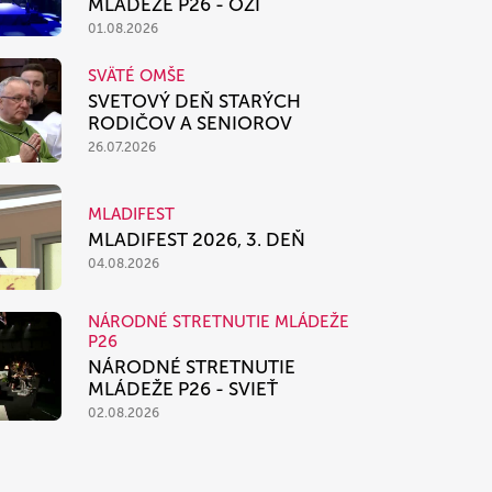
MLÁDEŽE P26 - OŽI
01.08.2026
SVÄTÉ OMŠE
SVETOVÝ DEŇ STARÝCH
RODIČOV A SENIOROV
26.07.2026
MLADIFEST
MLADIFEST 2026, 3. DEŇ
04.08.2026
NÁRODNÉ STRETNUTIE MLÁDEŽE
P26
NÁRODNÉ STRETNUTIE
MLÁDEŽE P26 - SVIEŤ
02.08.2026