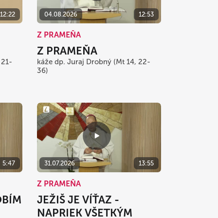
12:22
04.08.2026
12:53
Z PRAMEŇA
Z PRAMEŇA
 21-
káže dp. Juraj Drobný (Mt 14, 22-
36)
5:47
31.07.2026
13:55
Z PRAMEŇA
OBÍM
JEŽIŠ JE VÍŤAZ -
NAPRIEK VŠETKÝM