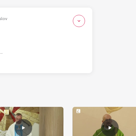
slov
…