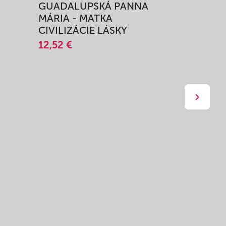
GUADALUPSKÁ PANNA
ZAŽIŤ M
MÁRIA - MATKA
SPRIEVO
CIVILIZÁCIE LÁSKY
12,51 €
12,52 €