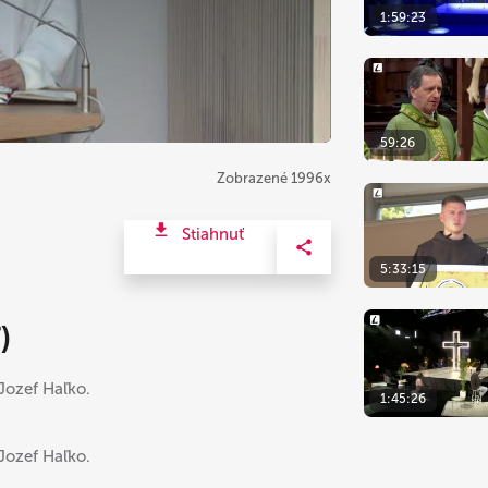
1:59:23
59:26
Zobrazené 1996x
Stiahnuť
5:33:15
)
Jozef Haľko.
1:45:26
Jozef Haľko.