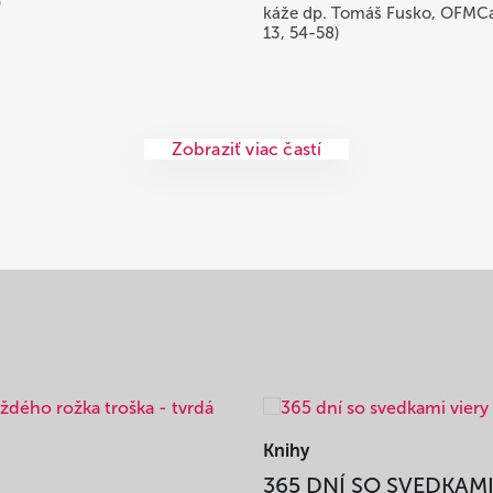
)
káže dp. Tomáš Fusko, OFMCa
13, 54-58)
Zobraziť viac častí
Knihy
365 DNÍ SO SVEDKAM