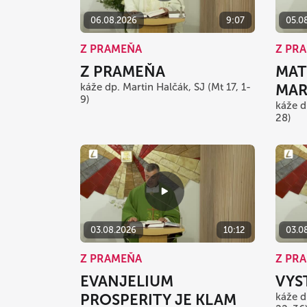
06.08.2026
9:07
05.0
Z PRAMEŇA
Z PR
Z PRAMEŇA
MAT
káže dp. Martin Halčák, SJ (Mt 17, 1-
MAR
9)
káže d
28)
03.08.2026
10:12
03.0
Z PRAMEŇA
Z PR
EVANJELIUM
VYS
PROSPERITY JE KLAM
káže d