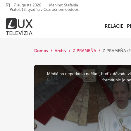
7. augusta 2026
Meniny: Štefánia
Piatok 18. týždňa v Cezročnom období...
RELÁCIE
P
Domov
Archív
Z PRAMEŇA
Z PRAMEŇA (29
This
is
a
Médiá sa nepodarilo načítať, buď z dôvodu zl
modal
window.
formát nie je p