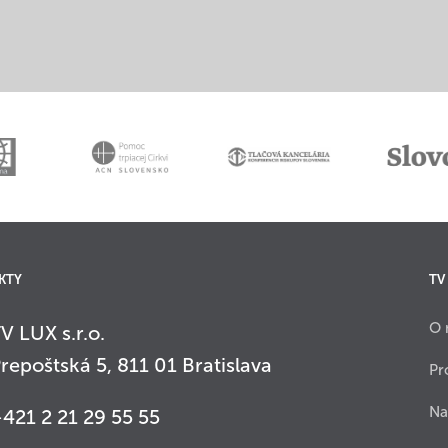
KTY
TV
O 
V LUX s.r.o.
repoštská 5, 811 01 Bratislava
Pr
Na
421 2 21 29 55 55