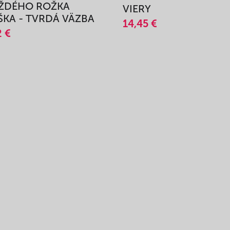
AŽDÉHO ROŽKA
VIERY
KA - TVRDÁ VÄZBA
14,45 €
2 €