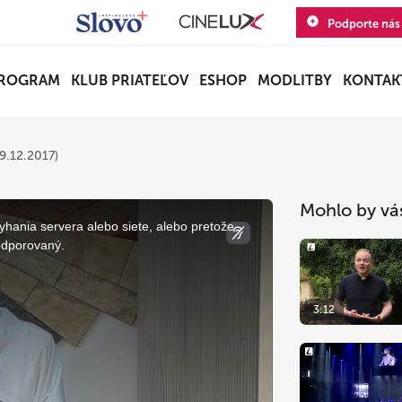
Podporte nás
ROGRAM
KLUB PRIATEĽOV
ESHOP
MODLITBY
KONTAK
.12.2017)
Mohlo by vá
yhania servera alebo siete, alebo pretože
odporovaný.
3:12