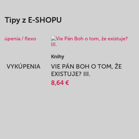
Tipy z E-SHOPU
Knihy
BEH VYKÚPENIA
VIE PÁN BOH O TOM, ŽE
A
EXISTUJE? III.
8,64 €