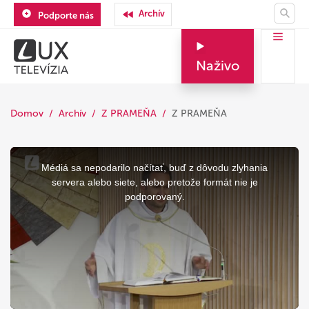
Archív
Podporte nás
Naživo
Domov
Archív
Z PRAMEŇA
Z PRAMEŇA
This
is
a
Médiá sa nepodarilo načítať, buď z dôvodu zlyhania
modal
window.
servera alebo siete, alebo pretože formát nie je
podporovaný.