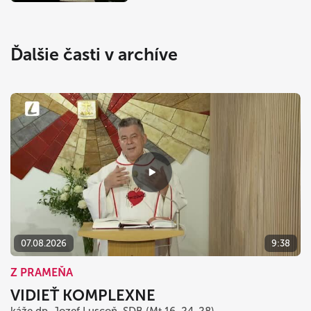
Ďalšie časti v archíve
07.08.2026
9:38
Z PRAMEŇA
VIDIEŤ KOMPLEXNE
káže dp. Jozef Luscoň, SDB (Mt 16, 24-28)