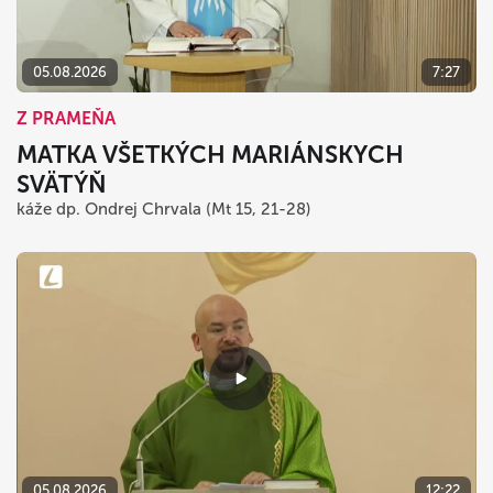
05.08.2026
7:27
Z PRAMEŇA
MATKA VŠETKÝCH MARIÁNSKYCH
SVÄTÝŇ
káže dp. Ondrej Chrvala (Mt 15, 21-28)
05.08.2026
12:22