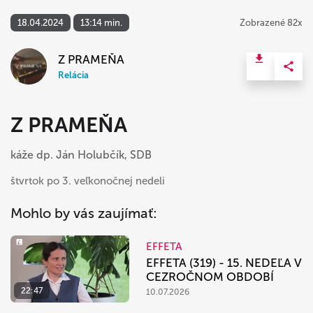
18.04.2024
13:14 min.
Zobrazené 82x
Z PRAMEŇA
Relácia
Z PRAMEŇA
káže dp. Ján Holubčík, SDB
štvrtok po 3. veľkonočnej nedeli
Mohlo by vás zaujímať:
EFFETA
EFFETA (319) - 15. NEDEĽA V
CEZROČNOM OBDOBÍ
22:47
10.07.2026