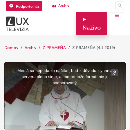
Archív
Podporte nás
Naživo
Domov
Archív
Z PRAMEŇA
Z PRAMEŇA (4.1.2019)
This
is
a
Médiá sa nepodarilo načítať, buď z dôvodu zlyhania
modal
window.
servera alebo siete, alebo pretože formát nie je
podporovaný.