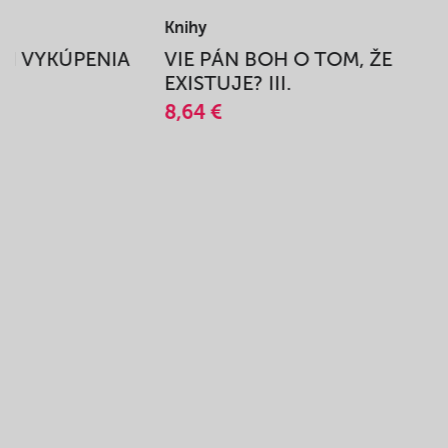
Knihy
BEH VYKÚPENIA
VIE PÁN BOH O TOM, ŽE
A
EXISTUJE? III.
8,64 €