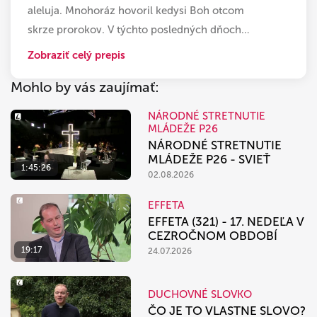
aleluja. Mnohoráz hovoril kedysi Boh otcom
skrze prorokov. V týchto posledných dňoch
…
Zobraziť celý prepis
Mohlo by vás zaujímať:
NÁRODNÉ STRETNUTIE
MLÁDEŽE P26
NÁRODNÉ STRETNUTIE
MLÁDEŽE P26 - SVIEŤ
1:45:26
02.08.2026
EFFETA
EFFETA (321) - 17. NEDEĽA V
CEZROČNOM OBDOBÍ
19:17
24.07.2026
DUCHOVNÉ SLOVKO
ČO JE TO VLASTNE SLOVO?