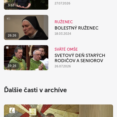
27.07.2026
3:12
RUŽENEC
BOLESTNÝ RUŽENEC
18.03.2024
26:26
SVÄTÉ OMŠE
SVETOVÝ DEŇ STARÝCH
RODIČOV A SENIOROV
59:26
26.07.2026
Ďalšie časti v archíve