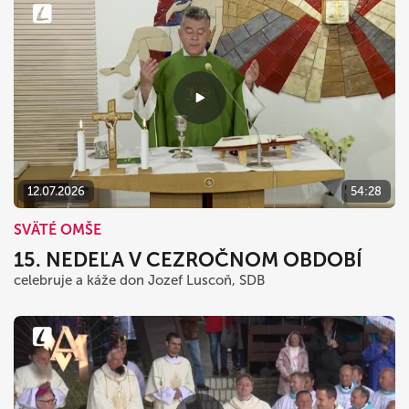
12.07.2026
54:28
SVÄTÉ OMŠE
15. NEDEĽA V CEZROČNOM OBDOBÍ
celebruje a káže don Jozef Luscoň, SDB