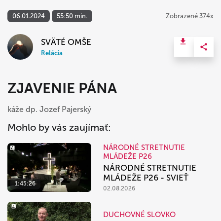
06.01.2024
55:50 min.
Zobrazené 374x
SVÄTÉ OMŠE
Relácia
ZJAVENIE PÁNA
káže dp. Jozef Pajerský
Mohlo by vás zaujímať:
NÁRODNÉ STRETNUTIE
MLÁDEŽE P26
NÁRODNÉ STRETNUTIE
MLÁDEŽE P26 - SVIEŤ
1:45:26
02.08.2026
DUCHOVNÉ SLOVKO