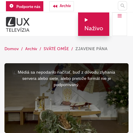
Archív
Podporte nás
Naživo
Domov
Archív
SVÄTÉ OMŠE
ZJAVENIE PÁNA
This
is
a
Médiá sa nepodarilo načítať, buď z dôvodu zlyhania
modal
window.
servera alebo siete, alebo pretože formát nie je
podporovaný.