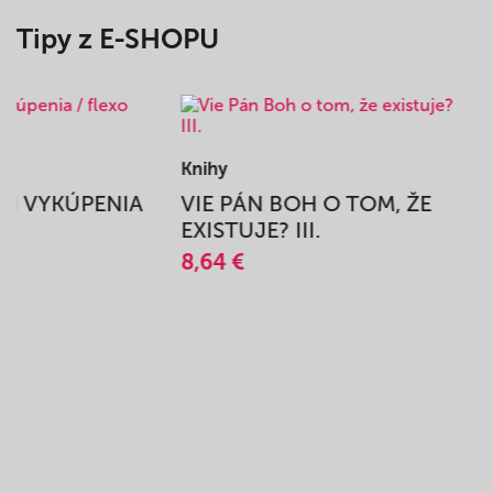
Tipy z E-SHOPU
Knihy
BEH VYKÚPENIA
VIE PÁN BOH O TOM, ŽE
A
EXISTUJE? III.
8,64 €