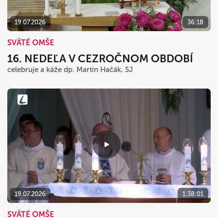
19.07.2026
36:18
SVÄTÉ OMŠE
16. NEDEĽA V CEZROČNOM OBDOBÍ
celebruje a káže dp. Martin Hačák, SJ
19.07.2026
1:38:01
SVÄTÉ OMŠE