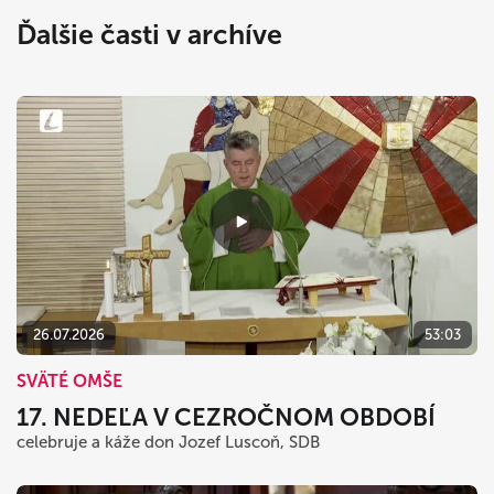
Ďalšie časti v archíve
26.07.2026
53:03
SVÄTÉ OMŠE
17. NEDEĽA V CEZROČNOM OBDOBÍ
celebruje a káže don Jozef Luscoň, SDB