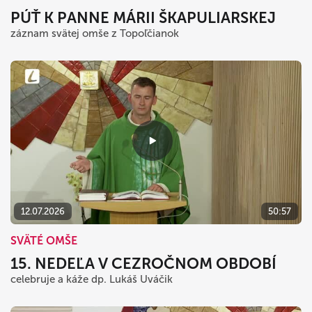
PÚŤ K PANNE MÁRII ŠKAPULIARSKEJ
záznam svätej omše z Topoľčianok
12.07.2026
50:57
SVÄTÉ OMŠE
15. NEDEĽA V CEZROČNOM OBDOBÍ
celebruje a káže dp. Lukáš Uváčik