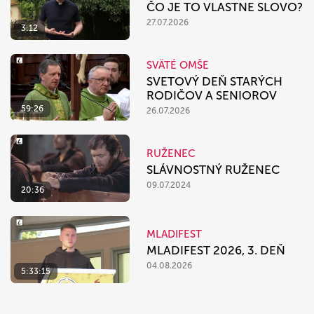
ČO JE TO VLASTNE SLOVO?
27.07.2026
3:12
SVÄTÉ OMŠE
SVETOVÝ DEŇ STARÝCH
RODIČOV A SENIOROV
59:26
26.07.2026
RUŽENEC
SLÁVNOSTNÝ RUŽENEC
09.07.2024
20:36
MLADIFEST
MLADIFEST 2026, 3. DEŇ
04.08.2026
5:33:15