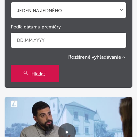
JEDEN NA JEDNÉHO
Podľa dátumu premiéry
Rozšírené vyhľadávanie
Po
Ut
St
Št
Pi
So
Ne
Hľadať
27
28
29
30
31
1
2
3
4
5
6
7
8
9
10
11
12
13
14
15
16
17
18
19
20
21
22
23
24
25
26
27
28
29
30
31
1
2
3
4
5
6