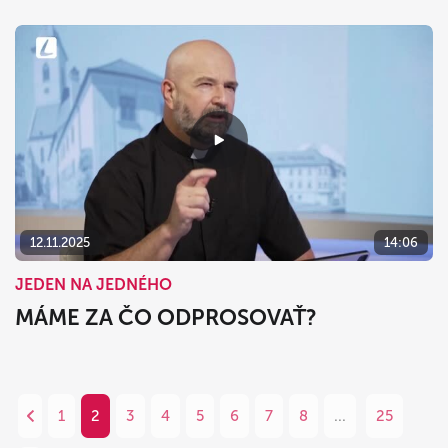
12.11.2025
14:06
JEDEN NA JEDNÉHO
MÁME ZA ČO ODPROSOVAŤ?
1
2
3
4
5
6
7
8
...
25