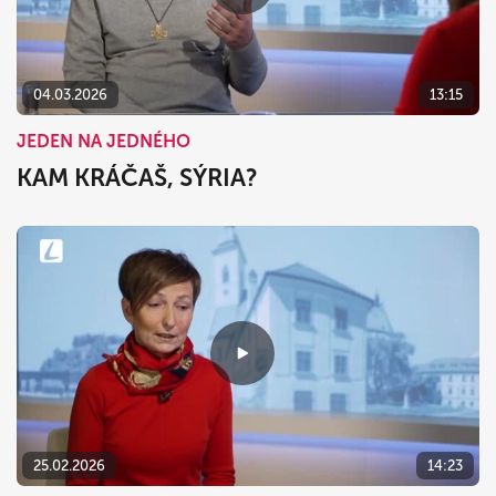
dnes
vymazať
zavrieť
04.03.2026
13:15
JEDEN NA JEDNÉHO
KAM KRÁČAŠ, SÝRIA?
25.02.2026
14:23