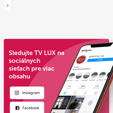
Sledujte TV LUX na
sociálnych
sieťach pre viac
obsahu
Instagram
Facebook