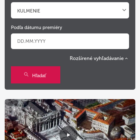
KULMENIE
Podľa dátumu premiéry
Rozšírené vyhľadávanie
Po
Ut
St
Št
Pi
So
Ne
Hľadať
27
28
29
30
31
1
2
3
4
5
6
7
8
9
10
11
12
13
14
15
16
17
18
19
20
21
22
23
24
25
26
27
28
29
30
31
1
2
3
4
5
6