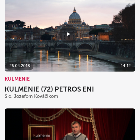
26.04.2018
14:12
KULMENIE
KULMENIE (72) PETROS ENI
S o. Jozefom Kováčikom