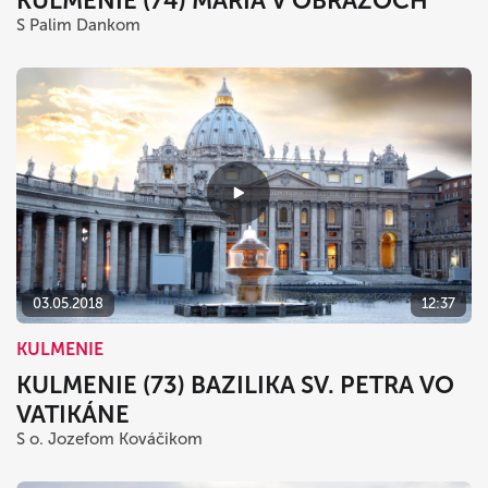
KULMENIE (74) MÁRIA V OBRAZOCH
S Palim Dankom
03.05.2018
12:37
KULMENIE
KULMENIE (73) BAZILIKA SV. PETRA VO
VATIKÁNE
S o. Jozefom Kováčikom