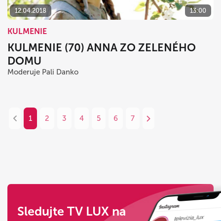
12.04.2018
13:00
KULMENIE
KULMENIE (70) ANNA ZO ZELENÉHO
DOMU
Moderuje Pali Danko
1
2
3
4
5
6
7
Sledujte TV LUX na