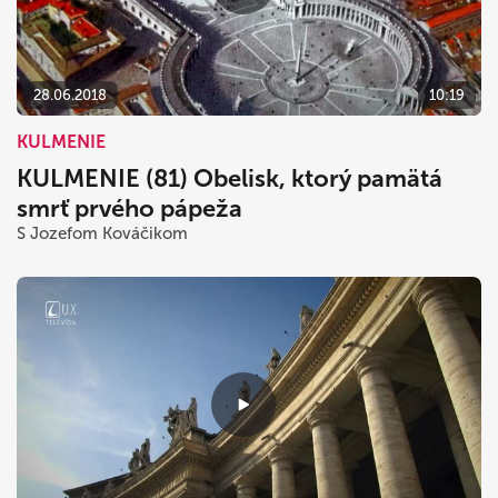
dnes
vymazať
zavrieť
28.06.2018
10:19
KULMENIE
KULMENIE (81) Obelisk, ktorý pamätá
smrť prvého pápeža
S Jozefom Kováčikom