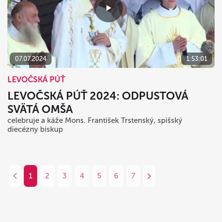
07.07.2024
1:53:01
LEVOČSKÁ PÚŤ
LEVOČSKÁ PÚŤ 2024: ODPUSTOVÁ
SVÄTÁ OMŠA
celebruje a káže Mons. František Trstenský, spišský
diecézny biskup
1
2
3
4
5
6
7