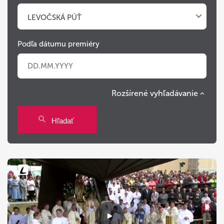
LEVOČSKÁ PÚŤ
Podľa dátumu premiéry
Rozšírené vyhľadávanie
Po
Ut
St
Št
Pi
So
Ne
Hľadať
27
28
29
30
31
1
2
3
4
5
6
7
8
9
10
11
12
13
14
15
16
17
18
19
20
21
22
23
24
25
26
27
28
29
30
31
1
2
3
4
5
6