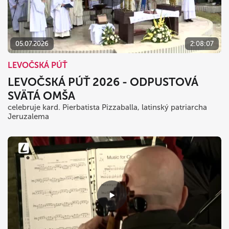
dnes
vymazať
zavrieť
05.07.2026
2:08:07
LEVOČSKÁ PÚŤ
LEVOČSKÁ PÚŤ 2026 - ODPUSTOVÁ
SVÄTÁ OMŠA
celebruje kard. Pierbatista Pizzaballa, latinský patriarcha
Jeruzalema