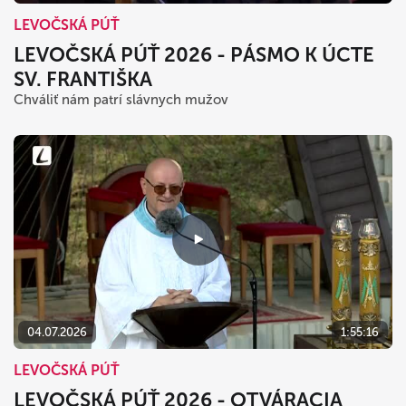
LEVOČSKÁ PÚŤ
LEVOČSKÁ PÚŤ 2026 - PÁSMO K ÚCTE
SV. FRANTIŠKA
Chváliť nám patrí slávnych mužov
04.07.2026
1:55:16
LEVOČSKÁ PÚŤ
LEVOČSKÁ PÚŤ 2026 - OTVÁRACIA