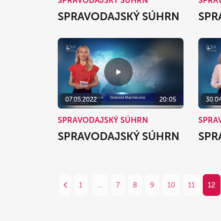
SPRAVODAJSKÝ SÚHRN
SPRA
SPRAVODAJSKÝ SÚHRN
SPR
07.05.2022
20:05
30.0
SPRAVODAJSKÝ SÚHRN
SPRA
SPRAVODAJSKÝ SÚHRN
SPR
1
...
7
8
9
10
11
12