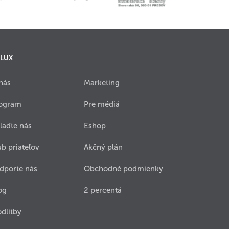
 LUX
nás
Marketing
ogram
Pre médiá
laďte nás
Eshop
ub priateľov
Akčný plán
dporte nás
Obchodné podmienky
og
2 percentá
dlitby