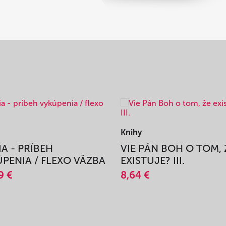
Knihy
IA - PRÍBEH
VIE PÁN BOH O TOM, 
PENIA / FLEXO VÄZBA
EXISTUJE? III.
9 €
8,64 €