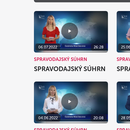
06.07.2022
26:28
25.0
SPRAVODAJSKÝ SÚHRN
SPRA
SPRAVODAJSKÝ SÚHRN
SPR
04.06.2022
20:08
28.0