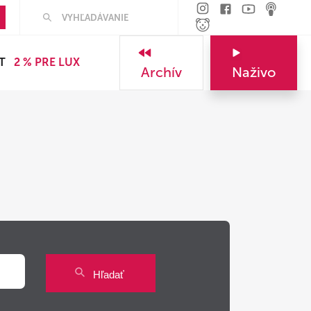
Hľadať
T
2 % PRE LUX
Archív
Naživo
Hľadať