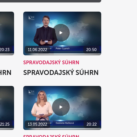
o
Ne
1
2
8
9
15
16
20:23
11.06.2022
20:50
22
23
SPRAVODAJSKÝ SÚHRN
29
30
HRN
SPRAVODAJSKÝ SÚHRN
5
6
zavrieť
21:25
13.05.2022
20:22