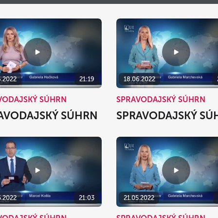
Po
Ut
St
Št
Pi
S
27
28
29
30
31
3
4
5
6
7
10
11
12
13
14
6.2022
21:19
18.06.2022
17
18
19
20
21
VODAJSKÝ SÚHRN
SPRAVODAJSKÝ SÚHRN
24
25
26
27
28
AVODAJSKÝ SÚHRN
SPRAVODAJSKÝ SÚ
31
1
2
3
4
dnes
vymazať
5.2022
21:03
21.05.2022