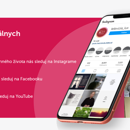
álnych
ného života nás sleduj na Instagrame
s sleduj na Facebooku
leduj na YouTube