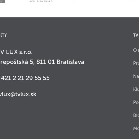
KTY
TV
O 
V LUX s.r.o.
repoštská 5, 811 01 Bratislava
Pr
Na
421 2 21 29 55 55
Kl
vlux@tvlux.sk
Po
Bl
Mo