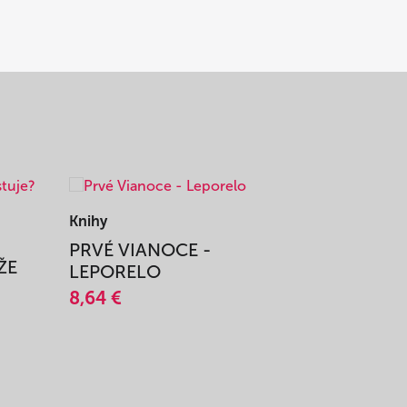
Knihy
Knihy
PRVÉ VIANOCE -
TAJOMS
ŽE
LEPORELO
14,45 €
8,64 €