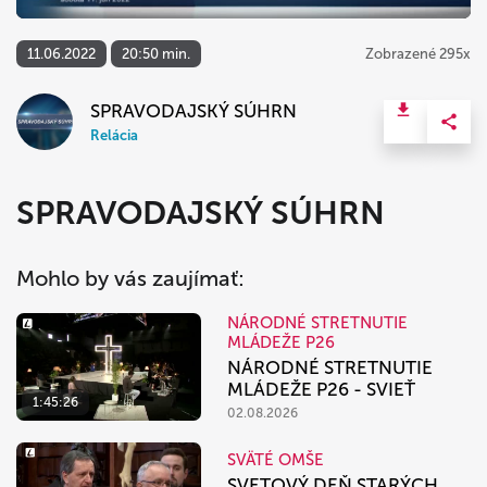
11.06.2022
20:50 min.
Zobrazené 295x
SPRAVODAJSKÝ SÚHRN
Relácia
SPRAVODAJSKÝ SÚHRN
Mohlo by vás zaujímať:
NÁRODNÉ STRETNUTIE
MLÁDEŽE P26
NÁRODNÉ STRETNUTIE
MLÁDEŽE P26 - SVIEŤ
1:45:26
02.08.2026
SVÄTÉ OMŠE
SVETOVÝ DEŇ STARÝCH