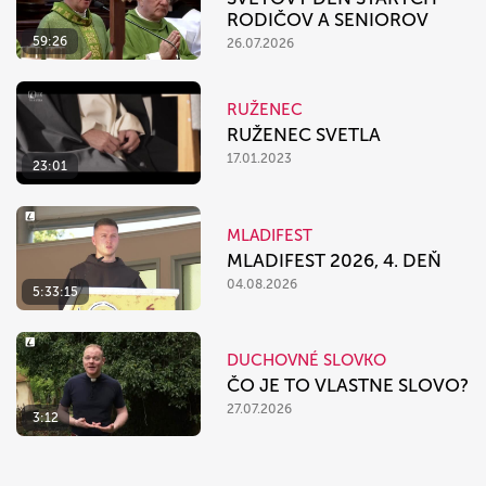
RODIČOV A SENIOROV
59:26
26.07.2026
RUŽENEC
RUŽENEC SVETLA
17.01.2023
23:01
MLADIFEST
MLADIFEST 2026, 4. DEŇ
04.08.2026
5:33:15
DUCHOVNÉ SLOVKO
ČO JE TO VLASTNE SLOVO?
27.07.2026
3:12