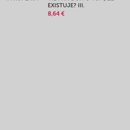
A
EXISTUJE? III.
8,64 €