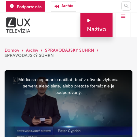
Archív
Podporte nás
Naživo
Domov
Archív
SPRAVODAJSKÝ SÚHRN
SPRAVODAJSKÝ SÚHRN
This
is
a
Médiá sa nepodarilo načítať, buď z dôvodu zlyhania
modal
window.
servera alebo siete, alebo pretože formát nie je
podporovaný.