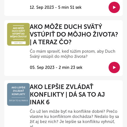
12. Sep 2023 - 5 min 51 sek
AKO MÔŽE DUCH SVÄTÝ
VSTÚPIŤ DO MÔJHO ŽIVOTA?
| A TERAZ ČO?
Čo mám spraviť, keď túžim potom, aby Duch
Svätý vstúpil do môjho života?
05. Sep 2023 - 2 min 23 sek
AKO LEPŠIE ZVLÁDAŤ
KONFLIKTY | DÁ SA TO AJ
INAK 6
Čo už len môže byť na konflikte dobré? Prečo
vlastne ku konfliktom dochádza? Nedalo by sa
žiť aj bez nich? Je lepšie sa konfliktu vyhnúť,
al...