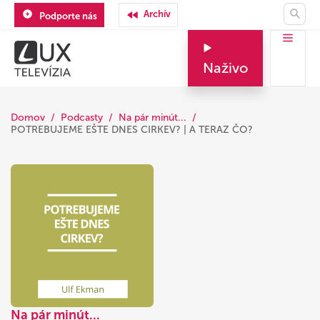
Archív
Podporte nás
Naživo
Domov
Podcasty
Na pár minút...
POTREBUJEME EŠTE DNES CIRKEV? | A TERAZ ČO?
Na pár minút...