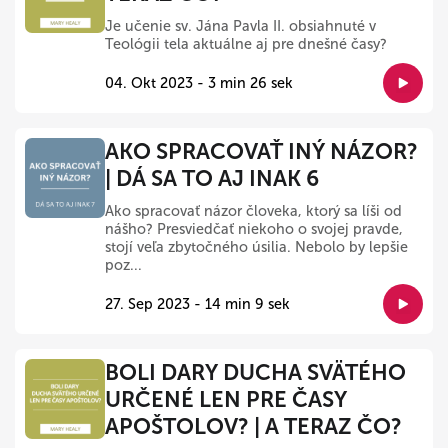
Je učenie sv. Jána Pavla II. obsiahnuté v
Teológii tela aktuálne aj pre dnešné časy?
04. Okt 2023 - 3 min 26 sek
AKO SPRACOVAŤ INÝ NÁZOR?
| DÁ SA TO AJ INAK 6
Ako spracovať názor človeka, ktorý sa líši od
nášho? Presviedčať niekoho o svojej pravde,
stojí veľa zbytočného úsilia. Nebolo by lepšie
poz...
27. Sep 2023 - 14 min 9 sek
BOLI DARY DUCHA SVÄTÉHO
URČENÉ LEN PRE ČASY
APOŠTOLOV? | A TERAZ ČO?