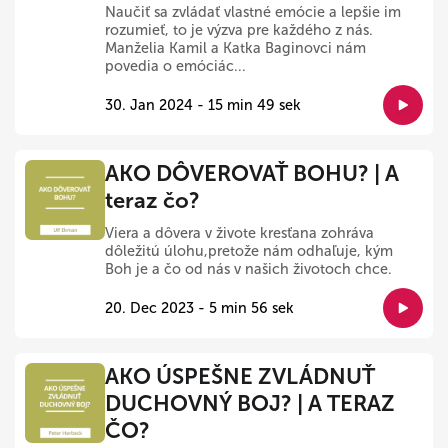
Naučiť sa zvládať vlastné emócie a lepšie im
rozumieť, to je výzva pre každého z nás.
Manželia Kamil a Katka Baginovci nám
povedia o emóciác...
30. Jan 2024 - 15 min 49 sek
AKO DÔVEROVAŤ BOHU? | A
teraz čo?
Viera a dôvera v živote kresťana zohráva
dôležitú úlohu,pretože nám odhaľuje, kým
Boh je a čo od nás v našich životoch chce.
20. Dec 2023 - 5 min 56 sek
AKO ÚSPEŠNE ZVLÁDNUŤ
DUCHOVNÝ BOJ? | A TERAZ
ČO?