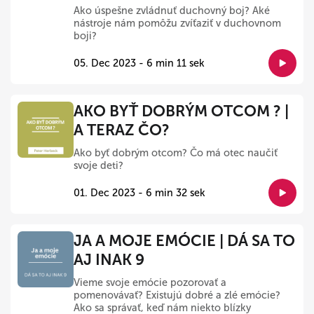
Ako úspešne zvládnuť duchovný boj? Aké
nástroje nám pomôžu zvíťaziť v duchovnom
boji?
05. Dec 2023 - 6 min 11 sek
AKO BYŤ DOBRÝM OTCOM ? |
A TERAZ ČO?
Ako byť dobrým otcom? Čo má otec naučiť
svoje deti?
01. Dec 2023 - 6 min 32 sek
JA A MOJE EMÓCIE | DÁ SA TO
AJ INAK 9
Vieme svoje emócie pozorovať a
pomenovávať? Existujú dobré a zlé emócie?
Ako sa správať, keď nám niekto blízky