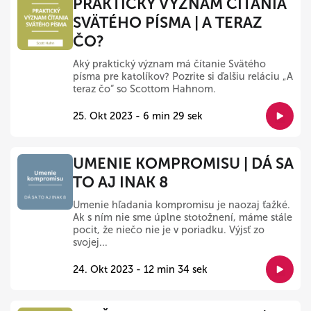
PRAKTICKÝ VÝZNAM ČÍTANIA
SVÄTÉHO PÍSMA | A TERAZ
ČO?
Aký praktický význam má čítanie Svätého
písma pre katolíkov? Pozrite si ďalšiu reláciu „A
teraz čo“ so Scottom Hahnom.
25. Okt 2023 - 6 min 29 sek
UMENIE KOMPROMISU | DÁ SA
TO AJ INAK 8
Umenie hľadania kompromisu je naozaj ťažké.
Ak s ním nie sme úplne stotožnení, máme stále
pocit, že niečo nie je v poriadku. Výjsť zo
svojej...
24. Okt 2023 - 12 min 34 sek