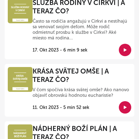
SLUŽBA RODINY V CIRKVI | A
TERAZ ČO?
Často sa rodičia angažujú v Cirkvi a nestíhajú
sa venovať svojim deťom. Môže rodič
odmietnuť prosbu k službe v Cirkvi? Aké
miesto má rodina...
17. Okt 2023 - 6 min 9 sek
KRÁSA SVÄTEJ OMŠE | A
TERAZ ČO?
V čom spočíva krása svätej omše? Ako nanovo
objaviť obrovskú hodnotu eucharistie?
11. Okt 2023 - 5 min 52 sek
NÁDHERNÝ BOŽÍ PLÁN | A
TERAZ ČO?