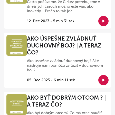
Často počúvame, že Cirkev potrebujeme v
dnešných časoch možno ešte viac ako
inokedy... Prečo to tak je?
12. Dec 2023 - 5 min 31 sek
AKO ÚSPEŠNE ZVLÁDNUŤ
DUCHOVNÝ BOJ? | A TERAZ
ČO?
Ako úspešne zvládnuť duchovný boj? Aké
nástroje nám pomôžu zvíťaziť v duchovnom
boji?
05. Dec 2023 - 6 min 11 sek
AKO BYŤ DOBRÝM OTCOM ? |
A TERAZ ČO?
Ako byť dobrým otcom? Čo má otec naučiť