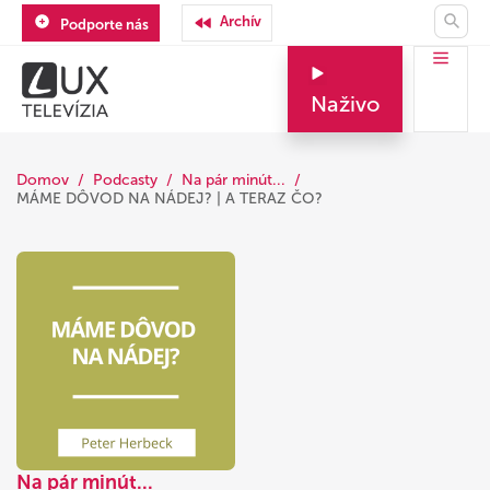
Archív
Podporte nás
Naživo
Domov
Podcasty
Na pár minút...
MÁME DÔVOD NA NÁDEJ? | A TERAZ ČO?
Na pár minút...