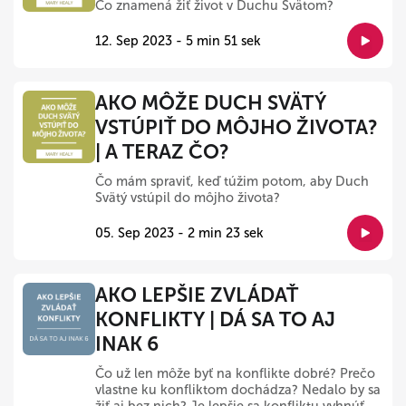
Čo znamená žiť život v Duchu Svätom?
12. Sep 2023 - 5 min 51 sek
AKO MÔŽE DUCH SVÄTÝ
VSTÚPIŤ DO MÔJHO ŽIVOTA?
| A TERAZ ČO?
Čo mám spraviť, keď túžim potom, aby Duch
Svätý vstúpil do môjho života?
05. Sep 2023 - 2 min 23 sek
AKO LEPŠIE ZVLÁDAŤ
KONFLIKTY | DÁ SA TO AJ
INAK 6
Čo už len môže byť na konflikte dobré? Prečo
vlastne ku konfliktom dochádza? Nedalo by sa