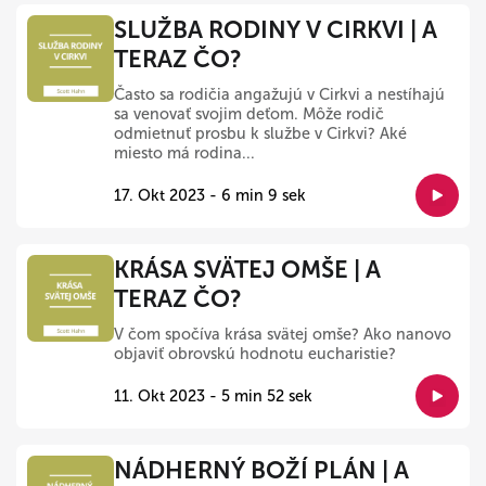
SLUŽBA RODINY V CIRKVI | A
TERAZ ČO?
Často sa rodičia angažujú v Cirkvi a nestíhajú
sa venovať svojim deťom. Môže rodič
odmietnuť prosbu k službe v Cirkvi? Aké
miesto má rodina...
17. Okt 2023 - 6 min 9 sek
KRÁSA SVÄTEJ OMŠE | A
TERAZ ČO?
V čom spočíva krása svätej omše? Ako nanovo
objaviť obrovskú hodnotu eucharistie?
11. Okt 2023 - 5 min 52 sek
NÁDHERNÝ BOŽÍ PLÁN | A