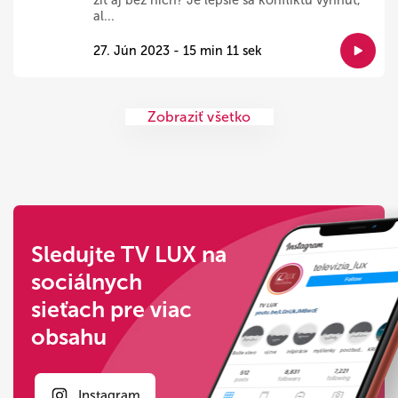
žiť aj bez nich? Je lepšie sa konfliktu vyhnúť,
al...
27. Jún 2023 - 15 min 11 sek
Zobraziť všetko
Sledujte TV LUX na
sociálnych
sieťach pre viac
obsahu
Instagram