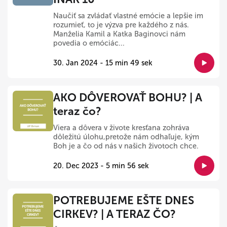
Naučiť sa zvládať vlastné emócie a lepšie im
rozumieť, to je výzva pre každého z nás.
Manželia Kamil a Katka Baginovci nám
povedia o emóciác...
30. Jan 2024 - 15 min 49 sek
AKO DÔVEROVAŤ BOHU? | A
teraz čo?
Viera a dôvera v živote kresťana zohráva
dôležitú úlohu,pretože nám odhaľuje, kým
Boh je a čo od nás v našich životoch chce.
20. Dec 2023 - 5 min 56 sek
POTREBUJEME EŠTE DNES
CIRKEV? | A TERAZ ČO?