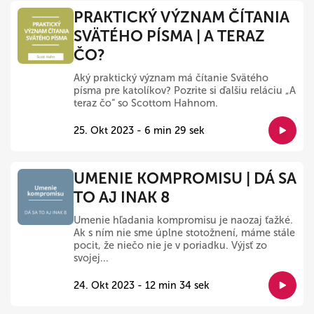
PRAKTICKÝ VÝZNAM ČÍTANIA
SVÄTÉHO PÍSMA | A TERAZ
ČO?
Aký praktický význam má čítanie Svätého
písma pre katolíkov? Pozrite si ďalšiu reláciu „A
teraz čo“ so Scottom Hahnom.
25. Okt 2023 - 6 min 29 sek
UMENIE KOMPROMISU | DÁ SA
TO AJ INAK 8
Umenie hľadania kompromisu je naozaj ťažké.
Ak s ním nie sme úplne stotožnení, máme stále
pocit, že niečo nie je v poriadku. Výjsť zo
svojej...
24. Okt 2023 - 12 min 34 sek