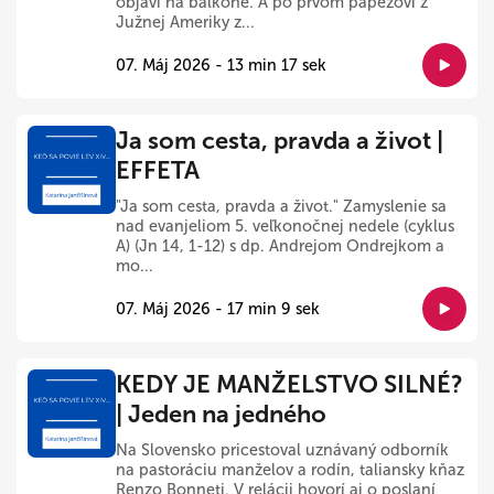
objaví na balkóne. A po prvom pápežovi z
Južnej Ameriky z...
07. Máj 2026 - 13 min 17 sek
Ja som cesta, pravda a život |
EFFETA
"Ja som cesta, pravda a život." Zamyslenie sa
nad evanjeliom 5. veľkonočnej nedele (cyklus
A) (Jn 14, 1-12) s dp. Andrejom Ondrejkom a
mo...
07. Máj 2026 - 17 min 9 sek
KEDY JE MANŽELSTVO SILNÉ?
| Jeden na jedného
Na Slovensko pricestoval uznávaný odborník
na pastoráciu manželov a rodín, taliansky kňaz
Renzo Bonneti. V relácii hovorí aj o poslaní