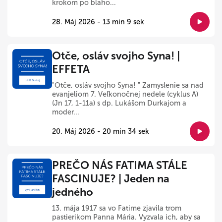
krokom po blaho...
28. Máj 2026 - 13 min 9 sek
Otče, osláv svojho Syna! |
EFFETA
"Otče, osláv svojho Syna! " Zamyslenie sa nad
evanjeliom 7. Veľkonočnej nedele (cyklus A)
(Jn 17, 1-11a) s dp. Lukášom Durkajom a
moder...
20. Máj 2026 - 20 min 34 sek
PREČO NÁS FATIMA STÁLE
FASCINUJE? | Jeden na
jedného
13. mája 1917 sa vo Fatime zjavila trom
pastierikom Panna Mária. Vyzvala ich, aby sa