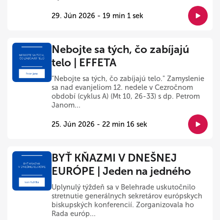
29. Jún 2026 - 19 min 1 sek
Nebojte sa tých, čo zabíjajú
telo | EFFETA
"Nebojte sa tých, čo zabíjajú telo." Zamyslenie
sa nad evanjeliom 12. nedele v Cezročnom
období (cyklus A) (Mt 10, 26-33) s dp. Petrom
Janom...
25. Jún 2026 - 22 min 16 sek
BYŤ KŇAZMI V DNEŠNEJ
EURÓPE | Jeden na jedného
Uplynulý týždeň sa v Belehrade uskutočnilo
stretnutie generálnych sekretárov európskych
biskupských konferencií. Zorganizovala ho
Rada európ...