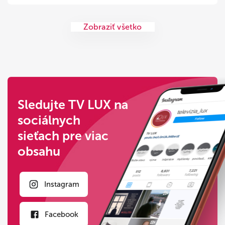
Zobraziť všetko
Sledujte TV LUX na
sociálnych
sieťach pre viac
obsahu
Instagram
Facebook