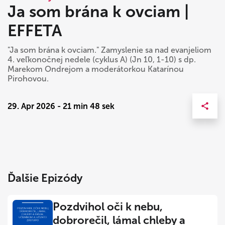
Ja som brána k ovciam |
EFFETA
"Ja som brána k ovciam." Zamyslenie sa nad evanjeliom
4. veľkonočnej nedele (cyklus A) (Jn 10, 1-10) s dp.
Marekom Ondrejom a moderátorkou Katarínou
Pirohovou.
29. Apr 2026 - 21 min 48 sek
Ďalšie Epizódy
Pozdvihol oči k nebu,
dobrorečil, lámal chleby a