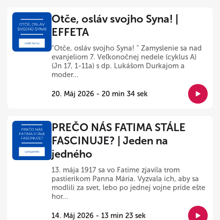
Otče, osláv svojho Syna! |
EFFETA
"Otče, osláv svojho Syna! " Zamyslenie sa nad
evanjeliom 7. Veľkonočnej nedele (cyklus A)
(Jn 17, 1-11a) s dp. Lukášom Durkajom a
moder...
20. Máj 2026 - 20 min 34 sek
PREČO NÁS FATIMA STÁLE
FASCINUJE? | Jeden na
jedného
13. mája 1917 sa vo Fatime zjavila trom
pastierikom Panna Mária. Vyzvala ich, aby sa
modlili za svet, lebo po jednej vojne príde ešte
hor...
14. Máj 2026 - 13 min 23 sek