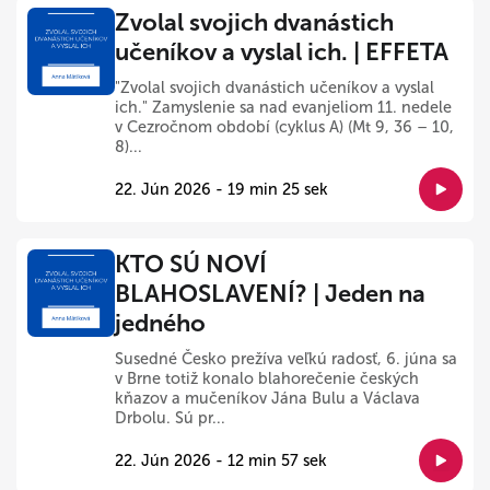
Zvolal svojich dvanástich
učeníkov a vyslal ich. | EFFETA
"Zvolal svojich dvanástich učeníkov a vyslal
ich." Zamyslenie sa nad evanjeliom 11. nedele
v Cezročnom období (cyklus A) (Mt 9, 36 – 10,
8)...
22. Jún 2026 - 19 min 25 sek
KTO SÚ NOVÍ
BLAHOSLAVENÍ? | Jeden na
jedného
Susedné Česko prežíva veľkú radosť, 6. júna sa
v Brne totiž konalo blahorečenie českých
kňazov a mučeníkov Jána Bulu a Václava
Drbolu. Sú pr...
22. Jún 2026 - 12 min 57 sek