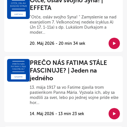
Otče, osláv svojho Syna! |
EFFETA
"Otče, osláv svojho Syna! " Zamyslenie sa nad
evanjeliom 7. Veľkonočnej nedele (cyklus A)
(Jn 17, 1-11a) s dp. Lukášom Durkajom a
moder...
20. Máj 2026 - 20 min 34 sek
PREČO NÁS FATIMA STÁLE
FASCINUJE? | Jeden na
jedného
13. mája 1917 sa vo Fatime zjavila trom
pastierikom Panna Mária. Vyzvala ich, aby sa
modlili za svet, lebo po jednej vojne príde ešte
hor...
14. Máj 2026 - 13 min 23 sek