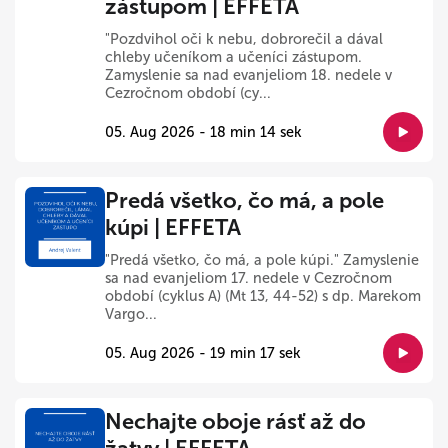
zástupom | EFFETA
"Pozdvihol oči k nebu, dobrorečil a dával
chleby učeníkom a učeníci zástupom.
Zamyslenie sa nad evanjeliom 18. nedele v
Cezročnom období (cy...
05. Aug 2026 - 18 min 14 sek
Predá všetko, čo má, a pole
kúpi | EFFETA
"Predá všetko, čo má, a pole kúpi." Zamyslenie
sa nad evanjeliom 17. nedele v Cezročnom
období (cyklus A) (Mt 13, 44-52) s dp. Marekom
Vargo...
05. Aug 2026 - 19 min 17 sek
Nechajte oboje rásť až do