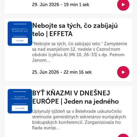
29. Jún 2026 - 19 min 1 sek
Nebojte sa tých, čo zabíjajú
telo | EFFETA
"Nebojte sa tých, čo zabíjajú telo." Zamyslenie
sa nad evanjeliom 12. nedele v Cezročnom
období (cyklus A) (Mt 10, 26-33) s dp. Petrom
Janom...
25. Jún 2026 - 22 min 16 sek
BYŤ KŇAZMI V DNEŠNEJ
EURÓPE | Jeden na jedného
Uplynulý týždeň sa v Belehrade uskutočnilo
stretnutie generálnych sekretárov európskych
biskupských konferencií. Zorganizovala ho
Rada európ...