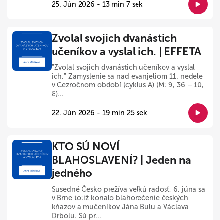
25. Jún 2026 - 13 min 7 sek
Zvolal svojich dvanástich
učeníkov a vyslal ich. | EFFETA
"Zvolal svojich dvanástich učeníkov a vyslal
ich." Zamyslenie sa nad evanjeliom 11. nedele
v Cezročnom období (cyklus A) (Mt 9, 36 – 10,
8)...
22. Jún 2026 - 19 min 25 sek
KTO SÚ NOVÍ
BLAHOSLAVENÍ? | Jeden na
jedného
Susedné Česko prežíva veľkú radosť, 6. júna sa
v Brne totiž konalo blahorečenie českých
kňazov a mučeníkov Jána Bulu a Václava
Drbolu. Sú pr...