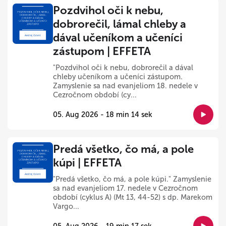
Pozdvihol oči k nebu,
dobrorečil, lámal chleby a
dával učeníkom a učeníci
zástupom | EFFETA
"Pozdvihol oči k nebu, dobrorečil a dával
chleby učeníkom a učeníci zástupom.
Zamyslenie sa nad evanjeliom 18. nedele v
Cezročnom období (cy...
05. Aug 2026 - 18 min 14 sek
Predá všetko, čo má, a pole
kúpi | EFFETA
"Predá všetko, čo má, a pole kúpi." Zamyslenie
sa nad evanjeliom 17. nedele v Cezročnom
období (cyklus A) (Mt 13, 44-52) s dp. Marekom
Vargo...