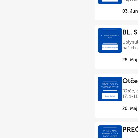
03. Jún
BL. 
Uplynul
našich 
28. Máj
Otče
"Otče, 
17, 1-1
20. Máj
PREČ