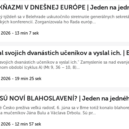
KŇAZMI V DNEŠNEJ EURÓPE | Jeden na jed
ý týždeň sa v Belehrade uskutočnilo stretnutie generálnych sekre
kých konferencií. Zorganizovala ho Rada európ...
 2026 - 13 min 7 sek
l svojich dvanástich učeníkov a vyslal ich. |
 svojich dvanástich učeníkov a vyslal ich." Zamyslenie sa nad evanj
om období (cyklus A) (Mt 9, 36 – 10, 8)...
 2026 - 19 min 25 sek
SÚ NOVÍ BLAHOSLAVENÍ? | Jeden na jedné
 Česko prežíva veľkú radosť, 6. júna sa v Brne totiž konalo blaho
a mučeníkov Jána Bulu a Václava Drbolu. Sú pr...
 2026 - 12 min 57 sek