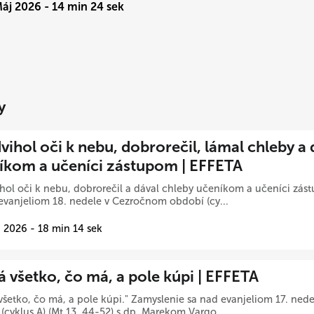
Máj 2026 - 14 min 24 sek
y
ihol oči k nebu, dobrorečil, lámal chleby a 
íkom a učeníci zástupom | EFFETA
hol oči k nebu, dobrorečil a dával chleby učeníkom a učeníci zá
evanjeliom 18. nedele v Cezročnom období (cy...
 2026 - 18 min 14 sek
á všetko, čo má, a pole kúpi | EFFETA
všetko, čo má, a pole kúpi." Zamyslenie sa nad evanjeliom 17. ne
(cyklus A) (Mt 13, 44-52) s dp. Marekom Vargo...