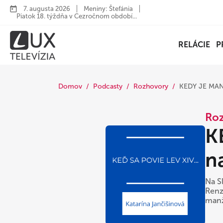
7. augusta 2026
Meniny: Štefánia
Piatok 18. týždňa v Cezročnom období...
RELÁCIE
P
Domov
Podcasty
Rozhovory
KEDY JE MAN
Ro
K
n
Na S
Renz
manž