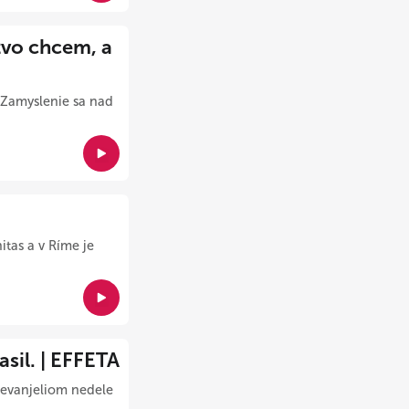
tvo chcem, a
" Zamyslenie sa nad
itas a v Ríme je
asil. | EFFETA
d evanjeliom nedele