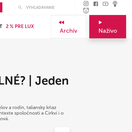
Hľadať
T
2 % PRE LUX
Archív
Naživo
NÉ? | Jeden
ov a rodín, taliansky kňaz
texte spoločnosti a Cirkvi i o
ová.