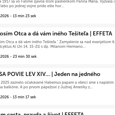
a 1917 sa vo Fatime zjavila trom pastierikom Panna Mária. Vyzvala i
, lebo po jednej vojne príde ešte hor...
 2026 - 13 min 23 sek
osím Otca a dá vám iného Tešiteľa | EFFETA
ím Otca a dá vám iného Tešiteľa." Zamyslenie sa nad evanjeliom 6
(cyklus A) (Jn 14, 15-21) s dp. Milanom Hermano...
 2026 - 23 min 30 sek
SA POVIE LEV XIV... | Jeden na jedného
 2025 zaznelo očakávané Habemus papam a všetci sme s napätím č
na balkóne. A po prvom pápežovi z Južnej Ameriky z...
 2026 - 13 min 17 sek
om cesta, pravda a život | EFFETA