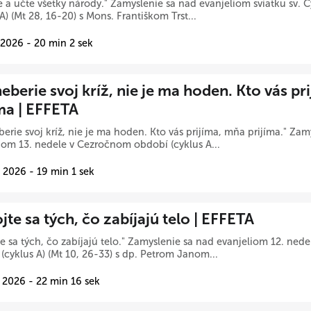
 a učte všetky národy." Zamyslenie sa nad evanjeliom sviatku sv. C
 A) (Mt 28, 16-20) s Mons. Františkom Trst...
 2026 - 20 min 2 sek
eberie svoj kríž, nie je ma hoden. Kto vás pr
íma | EFFETA
berie svoj kríž, nie je ma hoden. Kto vás prijíma, mňa prijíma." Zam
iom 13. nedele v Cezročnom období (cyklus A...
 2026 - 19 min 1 sek
te sa tých, čo zabíjajú telo | EFFETA
e sa tých, čo zabíjajú telo." Zamyslenie sa nad evanjeliom 12. ne
(cyklus A) (Mt 10, 26-33) s dp. Petrom Janom...
 2026 - 22 min 16 sek