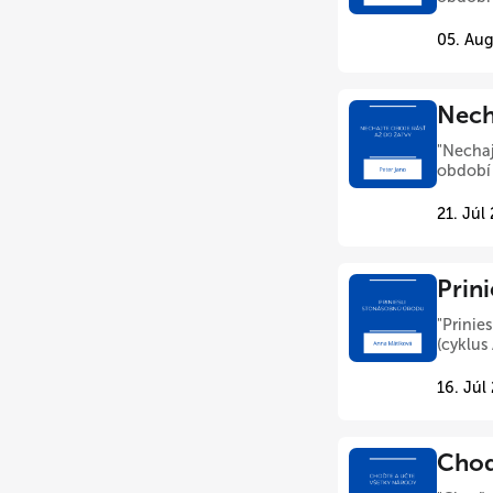
05. Aug
Nech
"Nechaj
období 
21. Júl
Prin
"Prinie
(cyklus
16. Júl
Choď