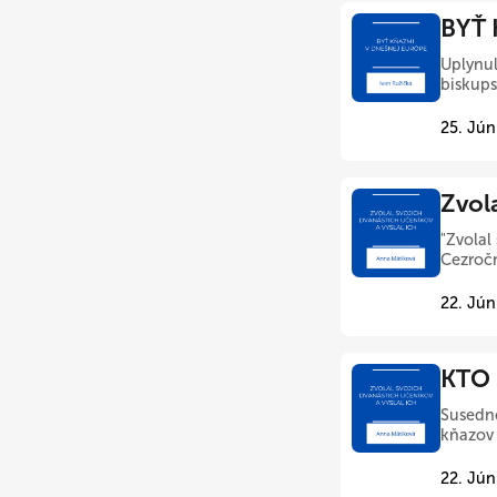
BYŤ 
Uplynul
biskups
25. Jún
Zvola
"Zvolal
Cezročn
22. Jún
KTO 
Susedné
kňazov 
22. Jún