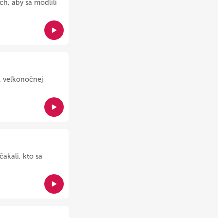
ch, aby sa modlili
. veľkonočnej
akali, kto sa