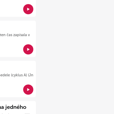
ten čas zapísala v
edele (cyklus A) (Jn
a jedného