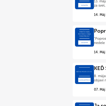
13. máj
za svet
14. Máj
Popr
"Popros
nedele 
14. Máj
KEĎ 
8. mája
objaví 
07. Máj
Ja s