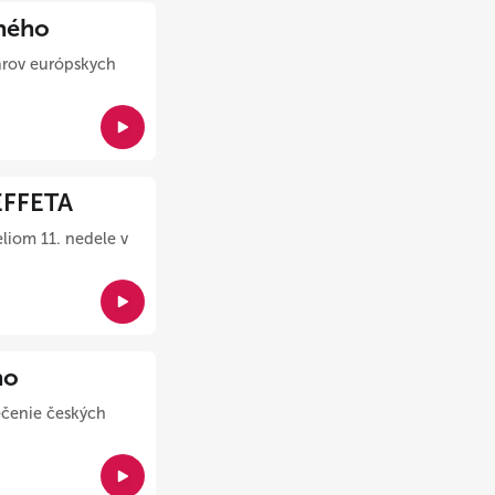
ného
tárov európskych
 EFFETA
eliom 11. nedele v
ho
rečenie českých