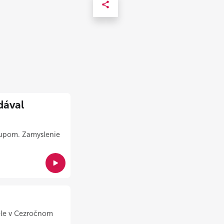
dával
stupom. Zamyslenie
dele v Cezročnom