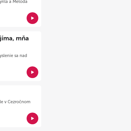
yrila a Metoda
ijíma, mňa
yslenie sa nad
dele v Cezročnom