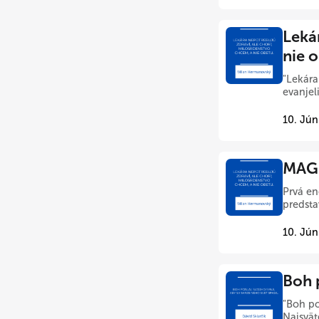
Leká
nie 
"Lekára
evanjel
10. Jún
MAGN
Prvá en
predstav
10. Jún
Boh p
"Boh po
Najsväte