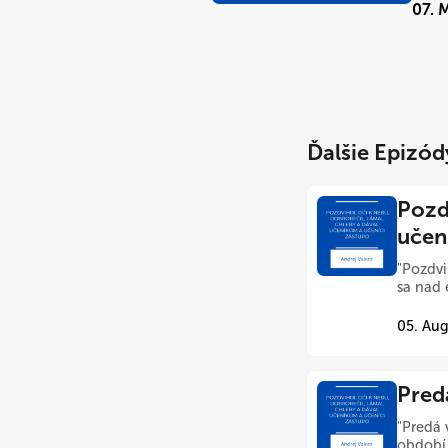
07. 
Ďalšie Epizód
Pozdv
učen
"Pozdvi
sa nad 
05. Aug
Pred
"Predá 
období 