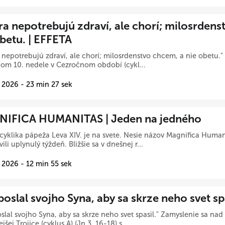
ra nepotrebujú zdraví, ale chorí; milosrdens
obetu. | EFFETA
 nepotrebujú zdraví, ale chorí; milosrdenstvo chcem, a nie obetu.
iom 10. nedele v Cezročnom období (cykl...
 2026 - 23 min 27 sek
IFICA HUMANITAS | Jeden na jedného
cyklika pápeža Leva XIV. je na svete. Nesie názov Magnifica Human
ili uplynulý týždeň. Bližšie sa v dnešnej r...
 2026 - 12 min 55 sek
oslal svojho Syna, aby sa skrze neho svet sp
slal svojho Syna, aby sa skrze neho svet spasil." Zamyslenie sa na
jšej Trojice (cyklus A) (Jn 3, 16-18) s...