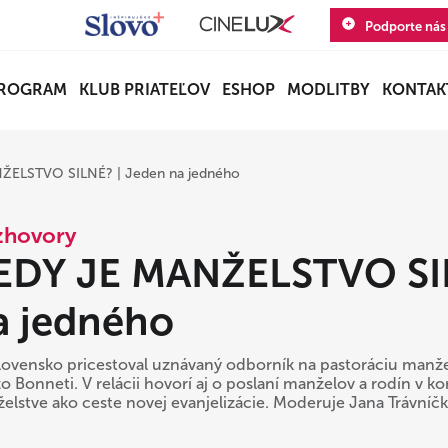
Podporte nás
ROGRAM
KLUB PRIATEĽOV
ESHOP
MODLITBY
KONTAK
ŽELSTVO SILNÉ? | Jeden na jedného
zhovory
EDY JE MANŽELSTVO SIL
a jedného
lovensko pricestoval uznávaný odborník na pastoráciu manžel
o Bonneti. V relácii hovorí aj o poslaní manželov a rodín v kon
elstve ako ceste novej evanjelizácie. Moderuje Jana Trávníčk