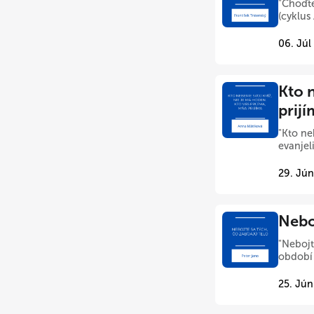
"Choďte
(cyklus
06. Júl
Kto n
prij
"Kto ne
evanjel
29. Jún
Neboj
"Nebojt
období 
25. Jún