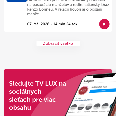
Na Slovensko pricestoval uznávaný odborník
na pastoráciu manželov a rodín, taliansky kňaz
Renzo Bonneti. V relácii hovorí aj o poslaní
manže...
07. Máj 2026 - 14 min 24 sek
Zobraziť všetko
Sledujte TV LUX na
sociálnych
sieťach pre viac
obsahu