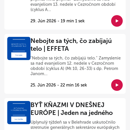
evanjeliom 13. nedele v Cezročnom období
(cyklus A...
29. Jún 2026 - 19 min 1 sek
Nebojte sa tých, čo zabíjajú
telo | EFFETA
"Nebojte sa tých, čo zabíjajú telo." Zamyslenie
sa nad evanjeliom 12. nedele v Cezročnom
období (cyklus A) (Mt 10, 26-33) s dp. Petrom
Janom...
25. Jún 2026 - 22 min 16 sek
BYŤ KŇAZMI V DNEŠNEJ
EURÓPE | Jeden na jedného
Uplynulý týždeň sa v Belehrade uskutočnilo
stretnutie generálnych sekretárov európskych