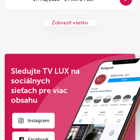
Zobraziť všetko
Sledujte TV LUX na
sociálnych
sieťach pre viac
obsahu
Instagram
Facebook