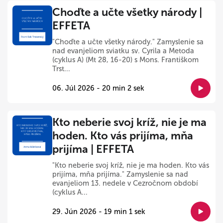
Choďte a učte všetky národy |
EFFETA
"Choďte a učte všetky národy." Zamyslenie sa
nad evanjeliom sviatku sv. Cyrila a Metoda
(cyklus A) (Mt 28, 16-20) s Mons. Františkom
Trst...
06. Júl 2026 - 20 min 2 sek
Kto neberie svoj kríž, nie je ma
hoden. Kto vás prijíma, mňa
prijíma | EFFETA
"Kto neberie svoj kríž, nie je ma hoden. Kto vás
prijíma, mňa prijíma." Zamyslenie sa nad
evanjeliom 13. nedele v Cezročnom období
(cyklus A...
29. Jún 2026 - 19 min 1 sek