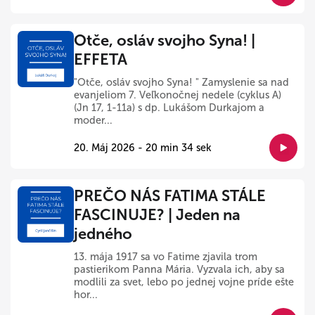
Otče, osláv svojho Syna! |
EFFETA
"Otče, osláv svojho Syna! " Zamyslenie sa nad
evanjeliom 7. Veľkonočnej nedele (cyklus A)
(Jn 17, 1-11a) s dp. Lukášom Durkajom a
moder...
20. Máj 2026 - 20 min 34 sek
PREČO NÁS FATIMA STÁLE
FASCINUJE? | Jeden na
jedného
13. mája 1917 sa vo Fatime zjavila trom
pastierikom Panna Mária. Vyzvala ich, aby sa
modlili za svet, lebo po jednej vojne príde ešte
hor...