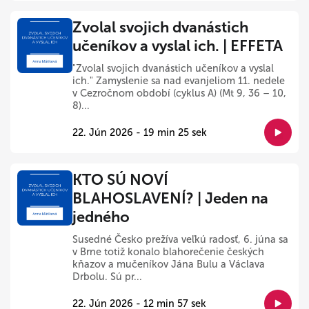
Zvolal svojich dvanástich
učeníkov a vyslal ich. | EFFETA
"Zvolal svojich dvanástich učeníkov a vyslal
ich." Zamyslenie sa nad evanjeliom 11. nedele
v Cezročnom období (cyklus A) (Mt 9, 36 – 10,
8)...
22. Jún 2026 - 19 min 25 sek
KTO SÚ NOVÍ
BLAHOSLAVENÍ? | Jeden na
jedného
Susedné Česko prežíva veľkú radosť, 6. júna sa
v Brne totiž konalo blahorečenie českých
kňazov a mučeníkov Jána Bulu a Václava
Drbolu. Sú pr...
22. Jún 2026 - 12 min 57 sek