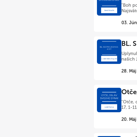
"Boh po
Najsväte
03. Jún
BL. 
Uplynul
našich 
28. Máj
Otče
"Otče, 
17, 1-1
20. Máj