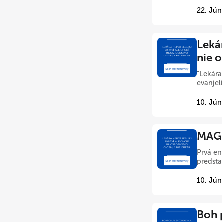
22. Jún
Leká
nie 
"Lekára
evanjel
10. Jún
MAGN
Prvá en
predstav
10. Jún
Boh p