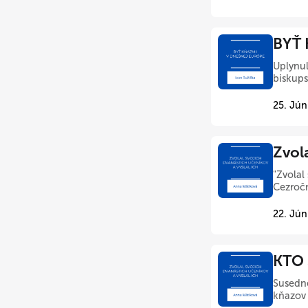
BYŤ 
Uplynul
biskups
25. Jún
Zvola
"Zvolal
Cezročn
22. Jún
KTO 
Susedné
kňazov 