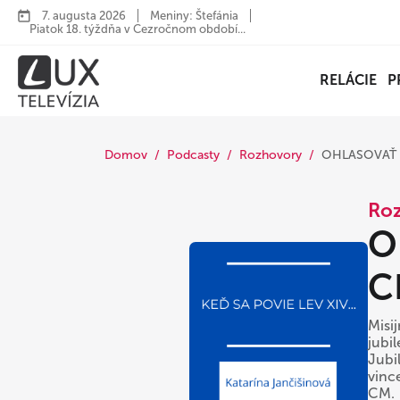
7. augusta 2026
Meniny: Štefánia
Piatok 18. týždňa v Cezročnom období...
RELÁCIE
P
Domov
Podcasty
Rozhovory
OHLASOVAŤ 
Ro
O
C
Misi
jubi
Jubi
vinc
CM.