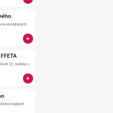
ného
tárov európskych
 EFFETA
eliom 11. nedele v
ho
rečenie českých