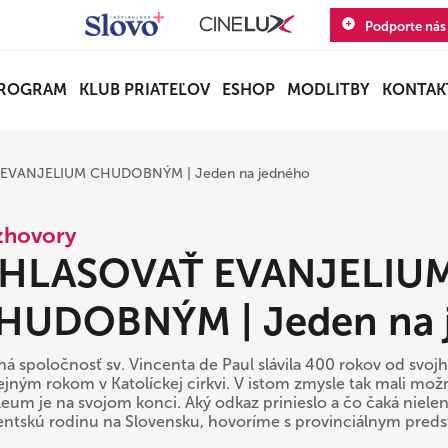
Podporte nás
ROGRAM
KLUB PRIATEĽOV
ESHOP
MODLITBY
KONTAK
EVANJELIUM CHUDOBNÝM | Jeden na jedného
zhovory
HLASOVAŤ EVANJELIU
HUDOBNÝM | Jeden na 
jná spoločnosť sv. Vincenta de Paul slávila 400 rokov od svojh
lejným rokom v Katolíckej cirkvi. V istom zmysle tak mali mož
leum je na svojom konci. Aký odkaz prinieslo a čo čaká nielen
entskú rodinu na Slovensku, hovoríme s provinciálnym pre