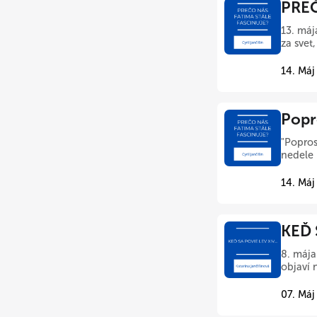
PREČ
13. máj
za svet
14. Máj
Popr
"Popros
nedele 
14. Máj
KEĎ 
8. mája
objaví 
07. Máj