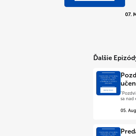
07. 
Ďalšie Epizód
Pozdv
učen
"Pozdvi
sa nad 
05. Aug
Pred