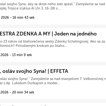
slal svojho Syna, aby sa skrze neho svet spasil." Zamyslenie sa na
jšej Trojice (cyklus A) (Jn 3, 16-18) s...
 2026 - 16 min 43 sek
SESTRA ZDENKA A MY | Jeden na jedného
o 23 rokov od blahorečenia sestry Zdenky Schelingovej. Ako sa za 
životoch? Prirodzeným krokom po blaho...
 2026 - 13 min 9 sek
, osláv svojho Syna! | EFFETA
osláv svojho Syna! " Zamyslenie sa nad evanjeliom 7. Veľkonočnej n
1a) s dp. Lukášom Durkajom a moder...
 2026 - 20 min 34 sek