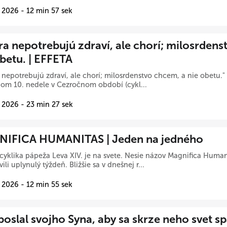
 2026 - 12 min 57 sek
ra nepotrebujú zdraví, ale chorí; milosrdens
obetu. | EFFETA
 nepotrebujú zdraví, ale chorí; milosrdenstvo chcem, a nie obetu.
iom 10. nedele v Cezročnom období (cykl...
 2026 - 23 min 27 sek
IFICA HUMANITAS | Jeden na jedného
cyklika pápeža Leva XIV. je na svete. Nesie názov Magnifica Human
ili uplynulý týždeň. Bližšie sa v dnešnej r...
 2026 - 12 min 55 sek
oslal svojho Syna, aby sa skrze neho svet sp