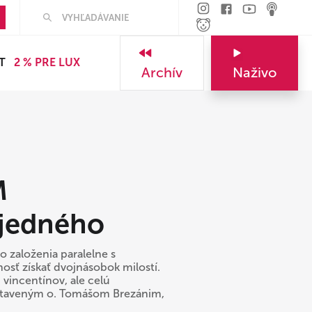
Hľadať
T
2 % PRE LUX
Archív
Naživo
M
jedného
o založenia paralelne s
nosť získať dvojnásobok milostí.
 vincentínov, ale celú
dstaveným o. Tomášom Brezánim,