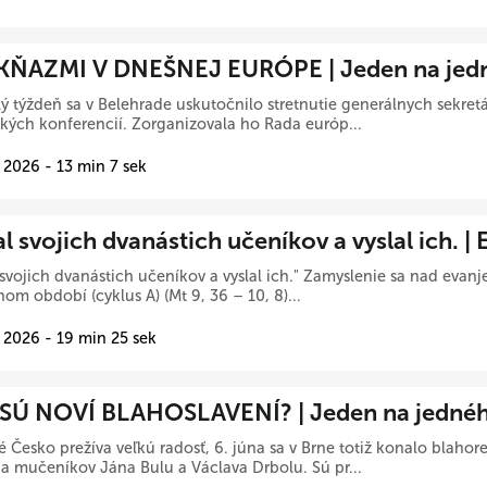
KŇAZMI V DNEŠNEJ EURÓPE | Jeden na jed
ý týždeň sa v Belehrade uskutočnilo stretnutie generálnych sekre
kých konferencií. Zorganizovala ho Rada európ...
 2026 - 13 min 7 sek
l svojich dvanástich učeníkov a vyslal ich. |
 svojich dvanástich učeníkov a vyslal ich." Zamyslenie sa nad evanj
om období (cyklus A) (Mt 9, 36 – 10, 8)...
 2026 - 19 min 25 sek
SÚ NOVÍ BLAHOSLAVENÍ? | Jeden na jedné
 Česko prežíva veľkú radosť, 6. júna sa v Brne totiž konalo blaho
a mučeníkov Jána Bulu a Václava Drbolu. Sú pr...