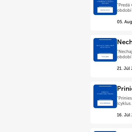
"Predá 
období 
05. Aug
Nech
"Nechaj
období 
21. Júl
Prin
"Prinie
(cyklus
16. Júl