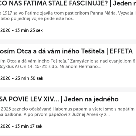
O NÁS FATIMA STÁLE FASCINUJE? | Jeden n
a 1917 sa vo Fatime zjavila trom pastierikom Panna Mária. Vyzvala i
, lebo po jednej vojne príde ešte hor...
 2026 - 13 min 23 sek
osím Otca a dá vám iného Tešiteľa | EFFETA
ím Otca a dá vám iného Tešiteľa." Zamyslenie sa nad evanjeliom 6
(cyklus A) (Jn 14, 15-21) s dp. Milanom Hermano...
 2026 - 23 min 30 sek
SA POVIE LEV XIV... | Jeden na jedného
 2025 zaznelo očakávané Habemus papam a všetci sme s napätím č
na balkóne. A po prvom pápežovi z Južnej Ameriky z...
 2026 - 13 min 17 sek