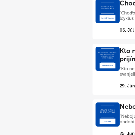
Choď
"Choďte
(cyklus
06. Júl
Kto n
prij
"Kto ne
evanjel
29. Jún
Neboj
"Nebojt
období 
25. Jún