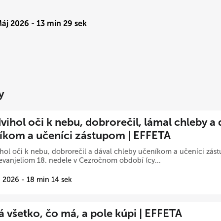
Máj 2026 - 13 min 29 sek
y
ihol oči k nebu, dobrorečil, lámal chleby a 
íkom a učeníci zástupom | EFFETA
hol oči k nebu, dobrorečil a dával chleby učeníkom a učeníci zá
evanjeliom 18. nedele v Cezročnom období (cy...
 2026 - 18 min 14 sek
á všetko, čo má, a pole kúpi | EFFETA