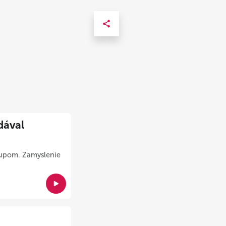
dával
stupom. Zamyslenie