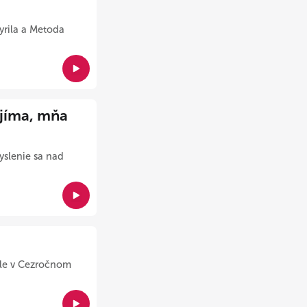
yrila a Metoda
ijíma, mňa
yslenie sa nad
dele v Cezročnom