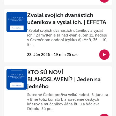
Zvolal svojich dvanástich
učeníkov a vyslal ich. | EFFETA
"Zvolal svojich dvanástich učeníkov a vyslal
ich." Zamyslenie sa nad evanjeliom 11. nedele
v Cezročnom období (cyklus A) (Mt 9, 36 – 10,
8)...
22. Jún 2026 - 19 min 25 sek
KTO SÚ NOVÍ
BLAHOSLAVENÍ? | Jeden na
jedného
Susedné Česko prežíva veľkú radosť, 6. júna sa
v Brne totiž konalo blahorečenie českých
kňazov a mučeníkov Jána Bulu a Václava
Drbolu. Sú pr...