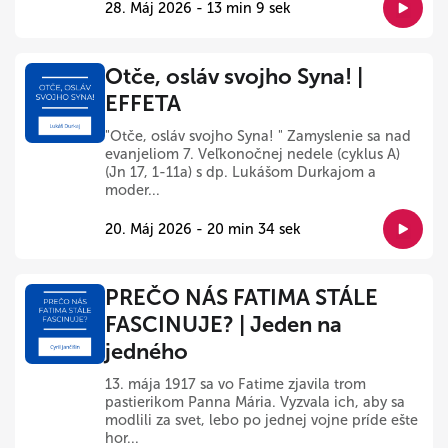
28. Máj 2026 - 13 min 9 sek
Otče, osláv svojho Syna! |
EFFETA
"Otče, osláv svojho Syna! " Zamyslenie sa nad
evanjeliom 7. Veľkonočnej nedele (cyklus A)
(Jn 17, 1-11a) s dp. Lukášom Durkajom a
moder...
20. Máj 2026 - 20 min 34 sek
PREČO NÁS FATIMA STÁLE
FASCINUJE? | Jeden na
jedného
13. mája 1917 sa vo Fatime zjavila trom
pastierikom Panna Mária. Vyzvala ich, aby sa
modlili za svet, lebo po jednej vojne príde ešte
hor...