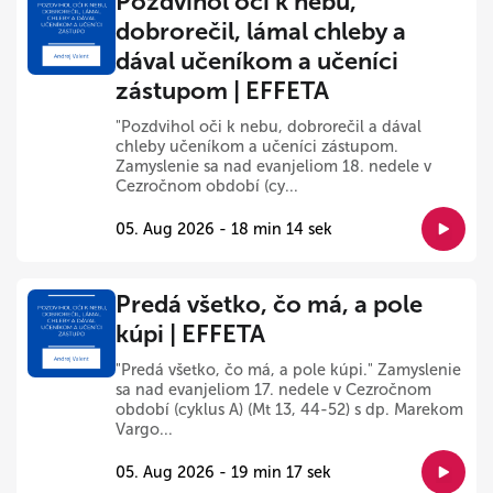
Pozdvihol oči k nebu,
dobrorečil, lámal chleby a
dával učeníkom a učeníci
zástupom | EFFETA
"Pozdvihol oči k nebu, dobrorečil a dával
chleby učeníkom a učeníci zástupom.
Zamyslenie sa nad evanjeliom 18. nedele v
Cezročnom období (cy...
05. Aug 2026 - 18 min 14 sek
Predá všetko, čo má, a pole
kúpi | EFFETA
"Predá všetko, čo má, a pole kúpi." Zamyslenie
sa nad evanjeliom 17. nedele v Cezročnom
období (cyklus A) (Mt 13, 44-52) s dp. Marekom
Vargo...
05. Aug 2026 - 19 min 17 sek