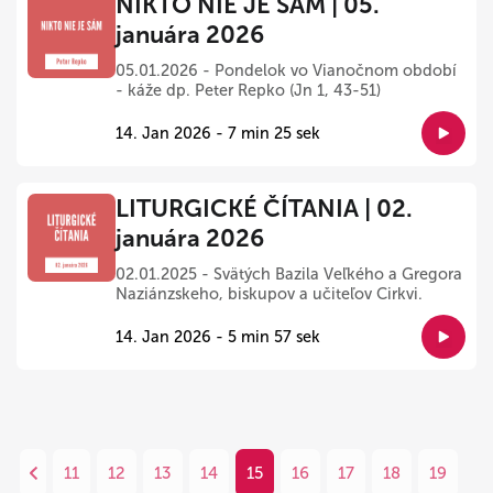
NIKTO NIE JE SÁM | 05.
januára 2026
05.01.2026 - Pondelok vo Vianočnom období
- káže dp. Peter Repko (Jn 1, 43-51)
14. Jan 2026 - 7 min 25 sek
LITURGICKÉ ČÍTANIA | 02.
januára 2026
02.01.2025 - Svätých Bazila Veľkého a Gregora
Naziánzskeho, biskupov a učiteľov Cirkvi.
14. Jan 2026 - 5 min 57 sek
11
12
13
14
15
16
17
18
19