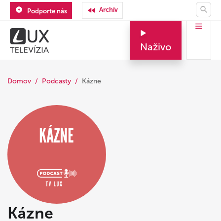
Archív
Podporte nás
Naživo
Domov
Podcasty
Kázne
Kázne