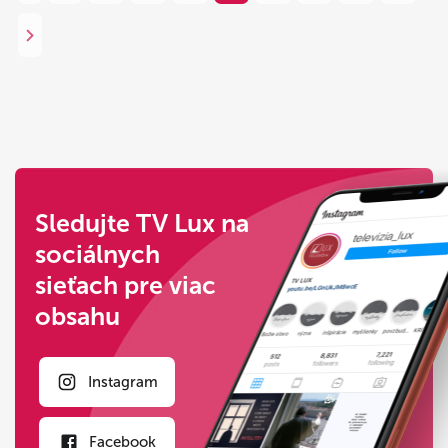
Sledujte TV Lux na
sociálnych
sieťach pre viac
obsahu
Instagram
Facebook