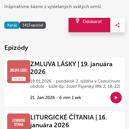
Inšpiratívne kázne z vysielaných svätých omší.
Odoberať
Kanál
1413 epizód
Epizódy
ZMLUVA LÁSKY | 19. januára
2026
19.01.2026 - pondelok 2. týždňa v Cezročnom
období - káže dp. Jozef Pajerský (Mk 2, 18-22)
21. Jan 2026 - 6 min 1 sek
LITURGICKÉ ČÍTANIA | 16.
januára 2026