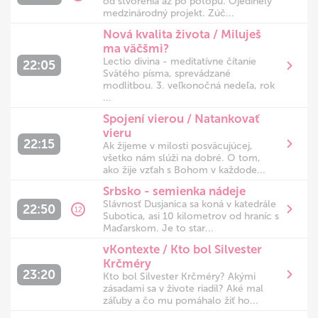
od stvorenia až po potopu. Ojedinelý
medzinárodný projekt. Zúč...
Nová kvalita života / Miluješ
ma väčšmi?
Lectio divina - meditatívne čítanie
22:05
Svätého písma, sprevádzané
modlitbou. 3. veľkonočná nedeľa, rok
...
Spojení vierou / Natankovať
vieru
22:15
Ak žijeme v milosti posväcujúcej,
všetko nám slúži na dobré. O tom,
ako žije vzťah s Bohom v každode...
Srbsko - semienka nádeje
Slávnosť Dusjanica sa koná v katedrále
22:50
12
Subotica, asi 10 kilometrov od hraníc s
Maďarskom. Je to star...
vKontexte / Kto bol Silvester
Krčméry
23:20
Kto bol Silvester Krčméry? Akými
zásadami sa v živote riadil? Aké mal
záľuby a čo mu pomáhalo žiť ho...