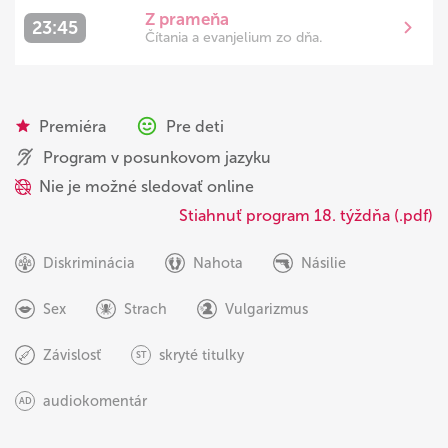
Z prameňa
23:45
Čítania a evanjelium zo dňa.
Premiéra
Pre deti
Program v posunkovom jazyku
Nie je možné sledovať online
Stiahnuť program 18. týždňa (.pdf)
Diskriminácia
Nahota
Násilie
Sex
Strach
Vulgarizmus
Závislosť
skryté titulky
ST
audiokomentár
AD