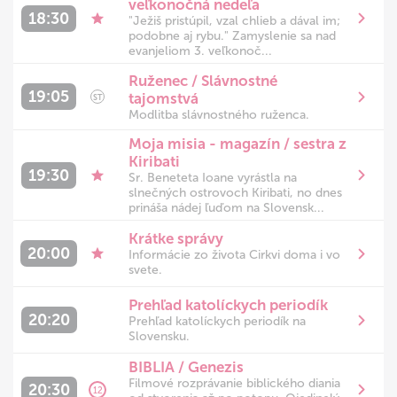
veľkonočná nedeľa
Františka. Predsedať bude kardinál
18:30
"Ježiš pristúpil, vzal chlieb a dával im;
Claudio Gugerotti, bývalý prefekt
podobne aj rybu." Zamyslenie sa nad
Dikastéria pre východné cirkvi.
evanjeliom 3. veľkonoč...
Ruženec / Slávnostné
19:05
tajomstvá
ST
Modlitba slávnostného ruženca.
Moja misia - magazín / sestra z
Kiribati
19:30
Sr. Beneteta Ioane vyrástla na
slnečných ostrovoch Kiribati, no dnes
prináša nádej ľuďom na Slovensk...
Krátke správy
20:00
Informácie zo života Cirkvi doma i vo
svete.
Prehľad katolíckych periodík
20:20
Prehľad katolíckych periodík na
Slovensku.
BIBLIA / Genezis
Filmové rozprávanie biblického diania
20:30
12