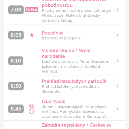
pobožnosťou
7:00
Naživo
Priamy prenos svätej omše, celebruje
Mons. Jozef Haľko, bratislavský
pomocný biskup.
Pozvánka
8:05
Informačný program.
V škole Ducha / Nové
narodenie
8:10
Duchovná obnova s Mons. Dušanom
Lukáčom, nakrútená v Kúpeľoch
Nimnica.
Prehľad katolíckych periodík
8:30
Prehľad katolíckych periodík na
Slovensku.
Quo Vadis
Jeden z najznámejších historických
8:45
románov Henryka Sienkiewicza sa
12
odohráva v starovekom Ríme za vlá...
Zabudnuté poklady / Cerkev sv.