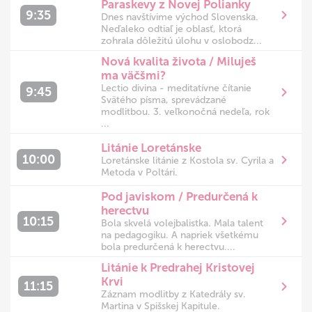
Paraskevy z Novej Polianky
9:35
Dnes navštívime východ Slovenska.
Neďaleko odtiaľ je oblasť, ktorá
zohrala dôležitú úlohu v oslobodz...
Nová kvalita života / Miluješ
ma väčšmi?
Lectio divina - meditatívne čítanie
9:45
Svätého písma, sprevádzané
modlitbou. 3. veľkonočná nedeľa, rok
...
Litánie Loretánske
10:00
Loretánske litánie z Kostola sv. Cyrila a
Metoda v Poltári.
Pod javiskom / Predurčená k
herectvu
10:15
Bola skvelá volejbalistka. Mala talent
na pedagogiku. A napriek všetkému
bola predurčená k herectvu....
Litánie k Predrahej Kristovej
Krvi
11:15
Záznam modlitby z Katedrály sv.
Martina v Spišskej Kapitule.