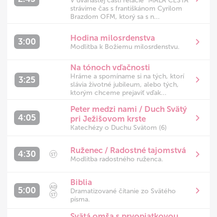
V dvanástej časti relácie "MALÁ CESTA"
strávime čas s františkánom Cyrilom
Brazdom OFM, ktorý sa s n...
Hodina milosrdenstva
3:00
Modlitba k Božiemu milosrdenstvu.
Na tónoch vďačnosti
Hráme a spomíname si na tých, ktorí
3:25
slávia životné jubileum, alebo tých,
ktorým chceme prejaviť vďak...
Peter medzi nami / Duch Svätý
4:05
pri Ježišovom krste
Katechézy o Duchu Svätom (6)
Ruženec / Radostné tajomstvá
4:30
ST
Modlitba radostného ruženca.
Biblia
AD
5:00
Dramatizované čítanie zo Svätého
ST
písma.
Svätá omša s prvopiatkovou