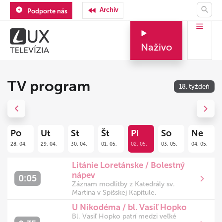
Archív
Podporte nás
Naživo
TV program
18. týždeň
Previous
Next
Po
Ut
St
Št
Pi
So
Ne
28. 04.
29. 04.
30. 04.
01. 05.
02. 05.
03. 05.
04. 05.
Litánie Loretánske / Bolestný
nápev
0:05
Záznam modlitby z Katedrály sv.
Martina v Spišskej Kapitule.
U Nikodéma / bl. Vasiľ Hopko
Bl. Vasiľ Hopko patrí medzi veľké