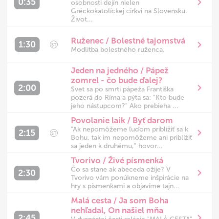
0:35
osobnosti dejín nielen
Gréckokatolíckej cirkvi na Slovensku.
Život...
Ruženec / Bolestné tajomstvá
1:30
ST
Modlitba bolestného ruženca.
Jeden na jedného / Pápež
zomrel - čo bude ďalej?
2:00
Svet sa po smrti pápeža Františka
pozerá do Ríma a pýta sa: "Kto bude
jeho nástupcom?" Ako prebieha ...
Povolanie laik / Byť darom
"Ak nepomôžeme ľuďom priblížiť sa k
2:15
ST
Bohu, tak im nepomôžeme ani priblížiť
sa jeden k druhému," hovor...
Tvorivo / Živé písmenká
Čo sa stane ak abeceda ožije? V
2:30
Tvorivo vám ponúkneme inšpirácie na
hry s písmenkami a objavíme tajn...
Malá cesta / Ja som Boha
nehľadal, On našiel mňa
2:45