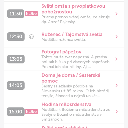
Svätá omša s prvopiatkovou
pobožnosťou
11:30
Naživo
Priamy prenos svätej omše, celebruje
dp. Jozef Pajerský.
Ruženec / Tajomstvá svetla
12:30
ST
Modlitba ruženca svetla.
Fotograf pápežov
Tohto muža svet nepozná. A predsa
13:05
bol tak blízko pri viacerých pápežoch.
Poznal ich ako nik iný. Aj ...
Doma je doma / Sesterská
pomoc
14:05
Sestry saleziánky pôsobia na
Slovensku už 85 rokov. O ich histórii,
terajšej činnosti a najmä unikát...
Hodina milosrdenstva
Modlitba k Božiemu milosrdenstvu zo
15:00
Naživo
Svätyne Božieho milosrdenstva v
Smižanoch.
Svätá omša zblízka /