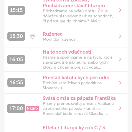
Prichádzame sláviť liturgiu
15:15
Prichádzame na svätú omšu. Čo je
dôležité si uvedomiť už na schodoch,
či pri vstupe do chrámu? Aký v...
Ruženec
15:30
ST
Modlitba ruženca.
Na tónoch vďačnosti
Hráme a spomíname si na tých, ktorí
16:05
slávia životné jubileum, alebo tých,
ktorým chceme prejaviť vďak...
Prehľad katolíckych periodík
16:55
Prehľad katolíckych periodík na
Slovensku.
Svätá omša za pápeža Františka
Priamy prenos svätej omše z Vatikánu
17:00
za zosnulého pápeža Františka.
Naživo
Predsedať bude kardinál Claudio ...
Priamy prenos svätej omše z
Effeta / Liturgický rok C / 3.
Vatikánu za zosnulého pápeža