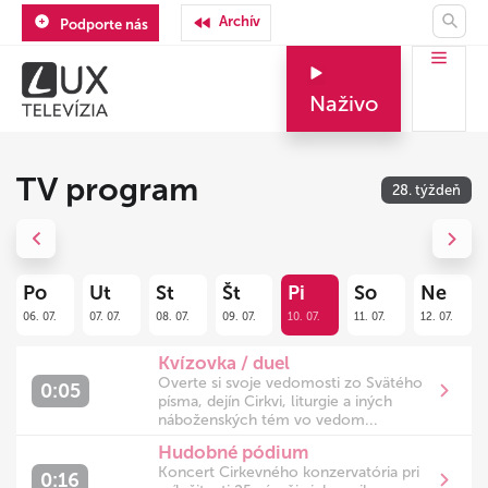
Archív
Podporte nás
Naživo
TV program
28. týždeň
Previous
Next
Po
Ut
St
Št
Pi
So
Ne
06. 07.
07. 07.
08. 07.
09. 07.
10. 07.
11. 07.
12. 07.
Kvízovka / duel
Overte si svoje vedomosti zo Svätého
0:05
písma, dejín Cirkvi, liturgie a iných
náboženských tém vo vedom...
Hudobné pódium
Koncert Cirkevného konzervatória pri
0:16