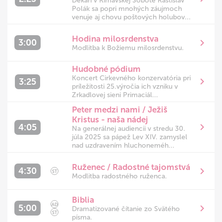
Dekan v Rimavskej Sobote Rastislav
Polák sa popri mnohých záujmoch
venuje aj chovu poštových holubov...
Hodina milosrdenstva
3:00
Modlitba k Božiemu milosrdenstvu.
Hudobné pódium
Koncert Cirkevného konzervatória pri
3:25
príležitosti 25.výročia ich vzniku v
Zrkadlovej sieni Primaciál...
Peter medzi nami / Ježiš
Kristus - naša nádej
4:05
Na generálnej audiencii v stredu 30.
júla 2025 sa pápež Lev XIV. zamyslel
nad uzdravením hluchoneméh...
Ruženec / Radostné tajomstvá
4:30
ST
Modlitba radostného ruženca.
Biblia
AD
5:00
Dramatizované čítanie zo Svätého
ST
písma.