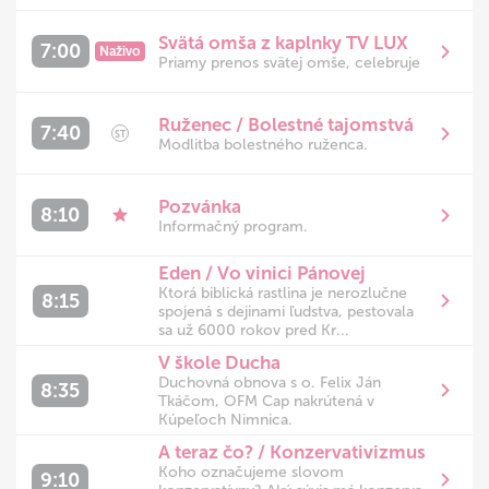
Svätá omša z kaplnky TV LUX
7:00
Naživo
Priamy prenos svätej omše, celebruje
Ruženec / Bolestné tajomstvá
7:40
ST
Modlitba bolestného ruženca.
Pozvánka
8:10
Informačný program.
Eden / Vo vinici Pánovej
Ktorá biblická rastlina je nerozlučne
8:15
spojená s dejinami ľudstva, pestovala
sa už 6000 rokov pred Kr...
V škole Ducha
Duchovná obnova s o. Felix Ján
8:35
Tkáčom, OFM Cap nakrútená v
Kúpeľoch Nimnica.
A teraz čo? / Konzervativizmus
Koho označujeme slovom
9:10