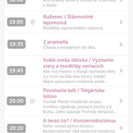
Animovaný seriál o živote sv. Františka
z Assisi.
Ruženec / Slávnostné
19:05
tajomstvá
ST
Modlitba slávnostného ruženca.
Z prameňa
19:35
Čítania a evanjelium zo dňa.
Svätá omša zblízka / Vyznanie
viery a modlitby veriacich
19:45
Aké má miesto v liturgii vyznanie viery
a v čom sa líšia dve formy kréda?
Akým spôsobom môžeme prida...
Povolanie laik / Telgártske
latino
20:00
Sochár Martin Hudáček svojou
ST
tvorbou vyjadruje postoj k životu a k
Bohu. Jeho súsošie Pomník nenarod...
A teraz čo? / Konzervativizmus
Koho označujeme slovom
20:20
konzervatívny? Aký súvis má konzerva