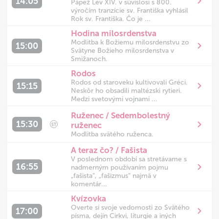
14:05
Pápež Lev XIV. v súvislosi s 800.
výročím tranzície sv. Františka vyhlásil
Rok sv. Františka. Čo je ...
Hodina milosrdenstva
Modlitba k Božiemu milosrdenstvu zo
15:00
Svätyne Božieho milosrdenstva v
Smižanoch.
Rodos
Rodos od staroveku kultivovali Gréci.
15:15
Neskôr ho obsadili maltézski rytieri.
Medzi svetovými vojnami ...
Ruženec / Sedembolestný
15:30
ruženec
ST
Modlitba svätého ruženca.
A teraz čo? / Fašista
V poslednom období sa stretávame s
16:55
nadmerným používaním pojmu
„fašista“, „fašizmus“ najmä v
komentár...
Kvízovka
Overte si svoje vedomosti zo Svätého
17:00
písma, dejín Cirkvi, liturgie a iných