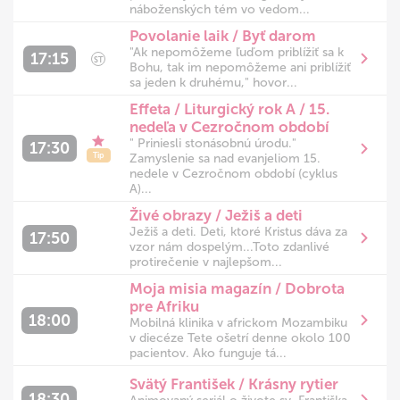
náboženských tém vo vedom...
Povolanie laik / Byť darom
"Ak nepomôžeme ľuďom priblížiť sa k
17:15
ST
Bohu, tak im nepomôžeme ani priblížiť
sa jeden k druhému," hovor...
Effeta / Liturgický rok A / 15.
nedeľa v Cezročnom období
" Priniesli stonásobnú úrodu."
17:30
Tip
Zamyslenie sa nad evanjeliom 15.
nedele v Cezročnom období (cyklus
A)...
Živé obrazy / Ježiš a deti
Ježiš a deti. Deti, ktoré Kristus dáva za
17:50
vzor nám dospelým...Toto zdanlivé
protirečenie v najlepšom...
Moja misia magazín / Dobrota
pre Afriku
18:00
Mobilná klinika v africkom Mozambiku
v diecéze Tete ošetrí denne okolo 100
pacientov. Ako funguje tá...
Svätý František / Krásny rytier
18:30