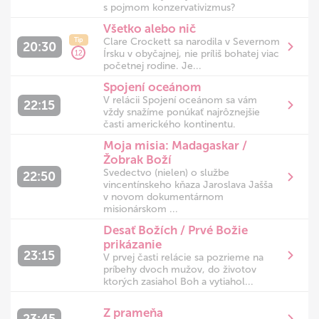
s pojmom konzervativizmus?
Všetko alebo nič
Clare Crockett sa narodila v Severnom
Tip
20:30
Írsku v obyčajnej, nie príliš bohatej viac
12
početnej rodine. Je...
Spojení oceánom
V relácii Spojení oceánom sa vám
22:15
vždy snažíme ponúkať najrôznejšie
časti amerického kontinentu.
Moja misia: Madagaskar /
Žobrak Boží
Svedectvo (nielen) o službe
22:50
vincentínskeho kňaza Jaroslava Jašša
v novom dokumentárnom
misionárskom ...
Desať Božích / Prvé Božie
prikázanie
23:15
V prvej časti relácie sa pozrieme na
príbehy dvoch mužov, do životov
ktorých zasiahol Boh a vytiahol...
Z prameňa
23:45