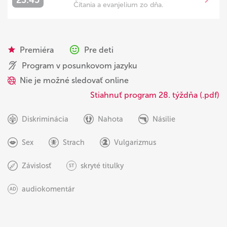
Čítania a evanjelium zo dňa.
Premiéra
Pre deti
Program v posunkovom jazyku
Nie je možné sledovať online
Stiahnuť program 28. týždňa (.pdf)
Diskriminácia
Nahota
Násilie
Sex
Strach
Vulgarizmus
Závislosť
skryté titulky
ST
audiokomentár
AD