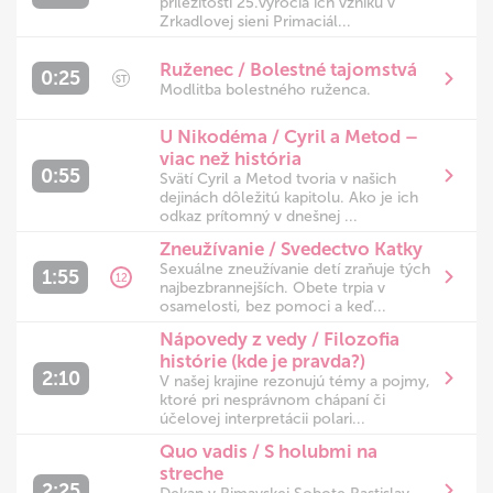
príležitosti 25.výročia ich vzniku v
Zrkadlovej sieni Primaciál...
Ruženec / Bolestné tajomstvá
0:25
ST
Modlitba bolestného ruženca.
U Nikodéma / Cyril a Metod –
viac než história
0:55
Svätí Cyril a Metod tvoria v našich
dejinách dôležitú kapitolu. Ako je ich
odkaz prítomný v dnešnej ...
Zneužívanie / Svedectvo Katky
Sexuálne zneužívanie detí zraňuje tých
1:55
12
najbezbrannejších. Obete trpia v
osamelosti, bez pomoci a keď...
Nápovedy z vedy / Filozofia
histórie (kde je pravda?)
2:10
V našej krajine rezonujú témy a pojmy,
ktoré pri nesprávnom chápaní či
účelovej interpretácii polari...
Quo vadis / S holubmi na
streche
2:25