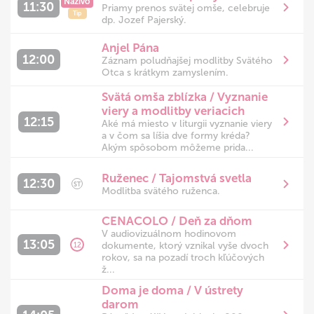
Naživo
11:30
Priamy prenos svätej omše, celebruje
Tip
dp. Jozef Pajerský.
Anjel Pána
12:00
Záznam poludňajšej modlitby Svätého
Otca s krátkym zamyslením.
Svätá omša zblízka / Vyznanie
viery a modlitby veriacich
12:15
Aké má miesto v liturgii vyznanie viery
a v čom sa líšia dve formy kréda?
Akým spôsobom môžeme prida...
Ruženec / Tajomstvá svetla
12:30
ST
Modlitba svätého ruženca.
CENACOLO / Deň za dňom
V audiovizuálnom hodinovom
13:05
dokumente, ktorý vznikal vyše dvoch
12
rokov, sa na pozadí troch kľúčových
ž...
Doma je doma / V ústrety
darom