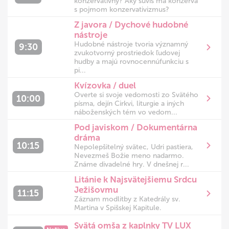
konzervatívny? Aký súvis má konzerva
s pojmom konzervativizmus?
Z javora / Dychové hudobné
nástroje
Hudobné nástroje tvoria významný
9:30
zvukotvorný prostriedok ľudovej
hudby a majú rovnocennúfunkciu s
pi...
Kvízovka / duel
Overte si svoje vedomosti zo Svätého
10:00
písma, dejín Cirkvi, liturgie a iných
náboženských tém vo vedom...
Pod javiskom / Dokumentárna
dráma
10:15
Nepolepšitelný svätec, Udri pastiera,
Nevezmeš Božie meno nadarmo.
Známe divadelné hry. V dnešnej r...
Litánie k Najsvätejšiemu Srdcu
Ježišovmu
11:15
Záznam modlitby z Katedrály sv.
Martina v Spišskej Kapitule.
Svätá omša z kaplnky TV LUX