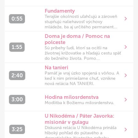
Fundamenty
Terajšie okolnosti uľahčujú a zároveň
0:55
stupňujú naliehavosť výchovy
mládeže, ba aj určitého permanent...
Doma je doma / Pomoc na
polceste
1:55
Sú príbehy ľudí, ktorí sa ocitli na
životnej križovatke a hľadajú cestu späť
do bežného života. Pomo...
Na tanieri
Pamäť je vraj úzko spojená s vôňou. A
2:40
keď k nim primiešame chuť, vznikne
nová relácia NA TANIERI.
Hodina milosrdenstva
3:00
Modlitba k Božiemu milosrdenstvu.
U Nikodéma / Páter Javorka:
misionár v gulagu
Diskusná relácia U Nikodéma prináša
3:25
hlboký pohľad do pútavého a