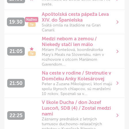
svete.
Apoštolská cesta pápeža Leva
XIV. do Španielska
Naživo
19:30
Svätá omša na štadióne na Gran
Tip
Canarii.
Medzi nebom a zemou /
Niekedy stačí len málo
Miriam Pontešová, koordinátorka
21:05
Tip
Mary's Meals na Slovensku, nám v
rozhovore s otcom Mariánom
Gavendom...
Na ceste v rodine / Stretnutie v
Domčeku Anky Kolesárovej
21:50
Peter a Zuzana Mikolajovci, ktorí majú
spolu štyroch chlapcov, sú manželmi
10 rokov. Spoznali sa v...
V škole Ducha / don Jozef
Luscoň, SDB (4) / Zostal medzi
nami
22:25
Záznamy prednášok z letných
turnusov duchovno-relaxačných
pobytov v Kupeľoch Nimnica.