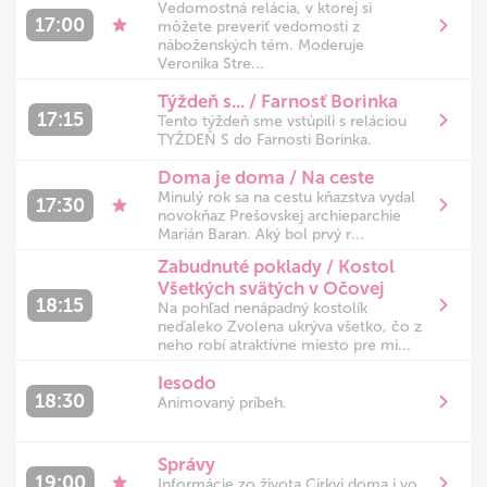
Vedomostná relácia, v ktorej si
17:00
môžete preveriť vedomosti z
náboženských tém. Moderuje
Veronika Stre...
Týždeň s... / Farnosť Borinka
17:15
Tento týždeň sme vstúpili s reláciou
TYŽDEŇ S do Farnosti Borinka.
Doma je doma / Na ceste
Minulý rok sa na cestu kňazstva vydal
17:30
novokňaz Prešovskej archieparchie
Marián Baran. Aký bol prvý r...
Zabudnuté poklady / Kostol
Všetkých svätých v Očovej
18:15
Na pohľad nenápadný kostolík
neďaleko Zvolena ukrýva všetko, čo z
neho robí atraktívne miesto pre mi...
Iesodo
18:30
Animovaný príbeh.
Animovaný príbeh.
Správy
19:00
Informácie zo života Cirkvi doma i vo