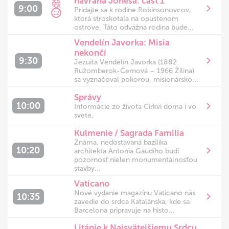
havrana Jonesa: časť 1
9:00
Pridajte sa k rodine Robinsonovcov,
12
ktorá stroskotala na opustenom
ostrove. Táto odvážna rodina bude...
Vendelín Javorka: Misia
nekončí
9:30
Jezuita Vendelín Javorka (1882
Ružomberok-Černová – 1966 Žilina)
sa vyznačoval pokorou, misionársko...
Správy
10:00
Informácie zo života Cirkvi doma i vo
svete.
Kulmenie / Sagrada Familia
Známa, nedostavaná bazilika
10:20
architekta Antonia Gaudího budí
pozornosť nielen monumentálnosťou
stavby...
Vaticano
Nové vydanie magazínu Vaticano nás
10:35
zavedie do srdca Katalánska, kde sa
Barcelona pripravuje na histo...
Litánie k Najsvätejšiemu Srdcu