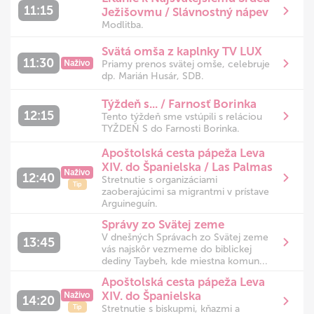
11:15
Ježišovmu / Slávnostný nápev
Modlitba.
Svätá omša z kaplnky TV LUX
11:30
Naživo
Priamy prenos svätej omše, celebruje
dp. Marián Husár, SDB.
Týždeň s... / Farnosť Borinka
12:15
Tento týždeň sme vstúpili s reláciou
TYŽDEŇ S do Farnosti Borinka.
Apoštolská cesta pápeža Leva
XIV. do Španielska / Las Palmas
Naživo
12:40
Stretnutie s organizáciami
Tip
zaoberajúcimi sa migrantmi v prístave
Arguineguín.
Správy zo Svätej zeme
V dnešných Správach zo Svätej zeme
13:45
vás najskôr vezmeme do biblickej
dediny Taybeh, kde miestna komun...
Apoštolská cesta pápeža Leva
XIV. do Španielska
Naživo
14:20
Stretnutie s biskupmi, kňazmi a
Tip