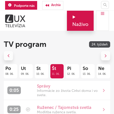
Archív
Podporte nás
Naživo
TV program
24. týždeň
Previous
Next
Po
Ut
St
Št
Pi
So
Ne
08. 06.
09. 06.
10. 06.
11. 06.
12. 06.
13. 06.
14. 06.
Správy
0:05
Informácie zo života Cirkvi doma i vo
svete.
Ruženec / Tajomstvá svetla
0:25
ST
Modlitba ruženca svetla.