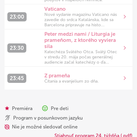
Vaticano
Nové vydanie magazínu Vaticano nás
23:00
zavedie do srdca Katalánska, kde sa
Barcelona pripravuje na histo...
Peter medzi nami / Liturgia je
prameňom, z ktorého vyviera
sila
23:30
Katechéza Svätého Otca. Svätý Otec
v stredu 20. mája počas generálnej
audiencie začal katechézy o ďa...
Z prameňa
23:45
Čítania a evanjelium zo dňa.
Premiéra
Pre deti
Program v posunkovom jazyku
Nie je možné sledovať online
Stiahnuť program 24. týždňa (.pdf)