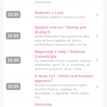
rehoľníkmi.
Ruženec z Lúrd
15:30
Modlitba svätého ruženca z Lúrd.
Spojení vierou / Talenty pre
druhých
16:05
Beáta Mislenská Machajdová sa dlhé
roky aktívne zapájala do života
kresťanských spoločenstiev na Slo...
Nápovedy z vedy / Biblická
frazeológia
16:40
Čo znamená slovné spojenie „Návrat
strateného syna“? A čo znamená, ak
niekomu povieme, že je „trúba ...
A teraz čo? / Môže mať kresťan
depresiu?
Mnoho mladých ľudí prežíva ťažké
16:55
životné situácie, upadajú do
beznádeje, či depresie. Môže vôbec
kre...
Kvízovka