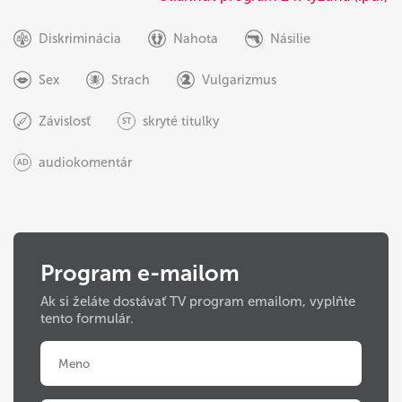
Diskriminácia
Nahota
Násilie
Sex
Strach
Vulgarizmus
Závislosť
skryté titulky
ST
audiokomentár
AD
Program e-mailom
Ak si želáte dostávať TV program emailom, vyplňte
tento formulár.