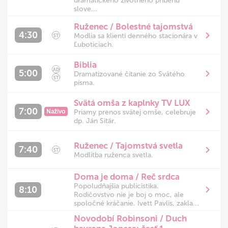
dramatického životného príbehu
slove...
Ruženec / Bolestné tajomstvá
4:30
Modlia sa klienti denného stacionára v
ST
Ľuboticiach.
Biblia
AD
5:00
Dramatizované čítanie zo Svätého
ST
písma.
Svätá omša z kaplnky TV LUX
7:00
Naživo
Priamy prenos svätej omše, celebruje
dp. Ján Sitár.
Ruženec / Tajomstvá svetla
7:40
ST
Modlitba ruženca svetla.
Doma je doma / Reč srdca
Popoludňajšia publicistika.
8:10
Rodičovstvo nie je boj o moc, ale
spoločné kráčanie. Ivett Pavlis, zakla...
Novodobí Robinsoni / Duch