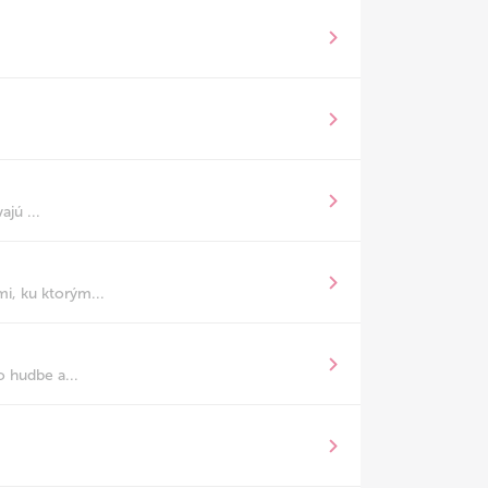
jú ...
i, ku ktorým...
o hudbe a...