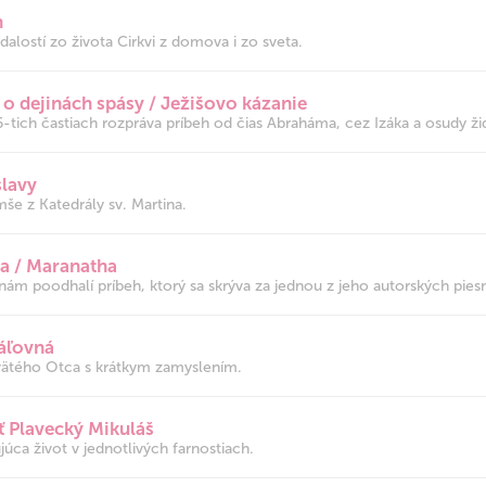
n
dalostí zo života Cirkvi z domova i zo sveta.
 o dejinách spásy / Ježišovo kázanie
tich častiach rozpráva príbeh od čias Abraháma, cez Izáka a osudy ži
slavy
še z Katedrály sv. Martina.
a / Maranatha
m poodhalí príbeh, ktorý sa skrýva za jednou z jeho autorských piesní
ráľovná
vätého Otca s krátkym zamyslením.
sť Plavecký Mikuláš
júca život v jednotlivých farnostiach.