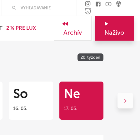
T
2 % PRE LUX
Archív
Naživo
20. týždeň
So
Ne
16. 05.
17. 05.
Next