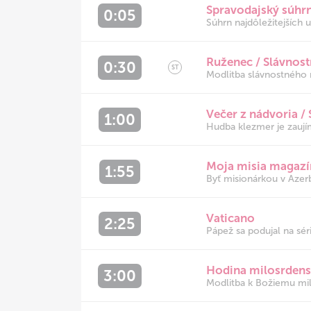
Spravodajský súhr
0:05
Súhrn najdôležitejších u
Ruženec / Slávnost
0:30
ST
Modlitba slávnostného 
Večer z nádvoria /
1:00
Hudba klezmer je zaujím
Moja misia magazí
1:55
Byť misionárkou v Azer
Vaticano
2:25
Pápež sa podujal na séri
Hodina milosrdens
3:00
Modlitba k Božiemu mil