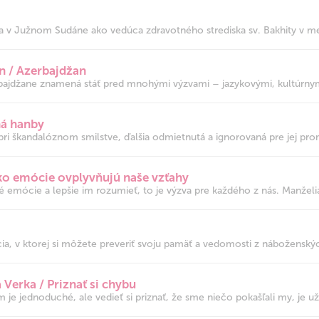
 v Južnom Sudáne ako vedúca zdravotného strediska sv. Bakhity v mest
n / Azerbajdžan
bajdžane znamená stáť pred mnohými výzvami – jazykovými, kultúrnym
á hanby
ri škandalóznom smilstve, ďalšia odmietnutá a ignorovaná pre jej promi
 Ako emócie ovplyvňujú naše vzťahy
né emócie a lepšie im rozumieť, to je výzva pre každého z nás. Manželia
a, v ktorej si môžete preveriť svoju pamäť a vedomosti z náboženský
erka / Priznať si chybu
je jednoduché, ale vedieť si priznať, že sme niečo pokašľali my, je už 