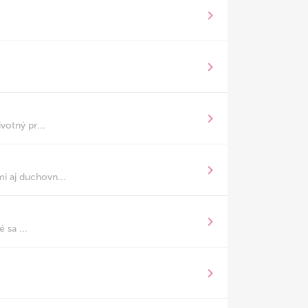
votný pr...
i aj duchovn...
 sa ...