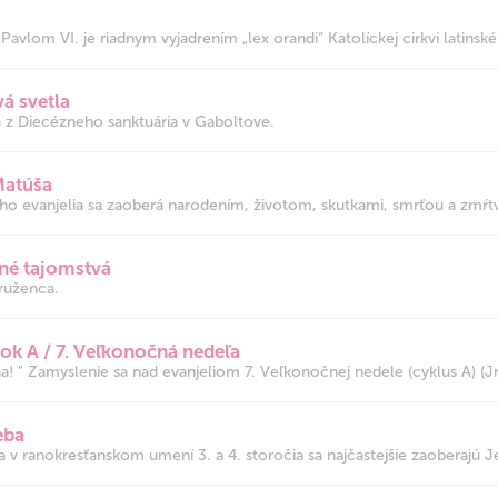
avlom VI. je riadnym vyjadrením „lex orandi“ Katolíckej cirkvi latinské
á svetla
a z Diecézneho sanktuária v Gaboltove.
Matúša
ho evanjelia sa zaoberá narodením, životom, skutkami, smrťou a zmŕt
né tajomstvá
ruženca.
 rok A / 7. Veľkonočná nedeľa
a! " Zamyslenie sa nad evanjeliom 7. Veľkonočnej nedele (cyklus A) (Jn 
eba
v ranokresťanskom umení 3. a 4. storočia sa najčastejšie zaoberajú Je