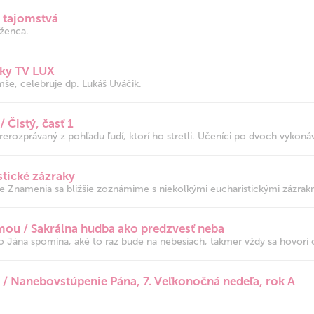
 tajomstvá
ženca.
nky TV LUX
še, celebruje dp. Lukáš Uváčik.
 Čistý, časť 1
prerozprávaný z pohľadu ľudí, ktorí ho stretli. Učeníci po dvoch vykonáva
tické zázraky
Znamenia sa bližšie zoznámime s niekoľkými eucharistickými zázrakm
ou / Sakrálna hudba ako predzvesť neba
o Jána spomína, aké to raz bude na nebesiach, takmer vždy sa hovorí 
a / Nanebovstúpenie Pána, 7. Veľkonočná nedeľa, rok A