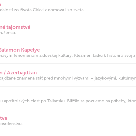
n
dalostí zo života Cirkvi z domova i zo sveta.
né tajomstvá
ruženca.
 Salamon Kapelye
avým fenoménom židovskej kultúry. Klezmer, lásku k histórii a svoj ži
n / Azerbajdžan
bajdžane znamená stáť pred mnohými výzvami – jazykovými, kultúrnym
u apoštolských ciest po Taliansku. Bližšie sa pozrieme na príbehy, ktoré
tva
osrdenstvu.