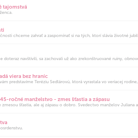
é tajomstvá
ženca.
ti
nosti chceme zahrať a zaspomínať si na tých, ktorí slávia životné jubil
e doteraz navštívili, sa zachovali už ako zrekonštruované ruiny, obnov
adá viera bez hraníc
 vám predstavíme Teréziu Sedlárovú, ktorá vyrastala vo veriacej rodine, 
/ 45-ročné manželstvo - zmes šťastia a zápasu
 zmesou šťastia, ale aj zápasu o dobro. Svedectvo manželov Juliana a
tva
osrdenstvu.