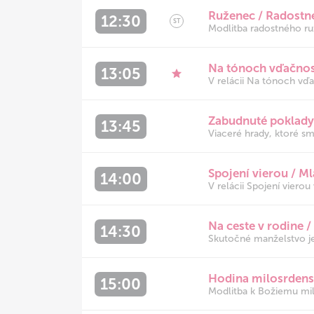
Ruženec / Radostn
12:30
ST
Modlitba radostného ru
Na tónoch vďačnos
13:05
V relácii Na tónoch vďač
Zabudnuté poklady
13:45
Viaceré hrady, ktoré sm
Spojení vierou / Ml
14:00
V relácii Spojení vierou
Na ceste v rodine 
14:30
Skutočné manželstvo je
Hodina milosrdens
15:00
Modlitba k Božiemu mil