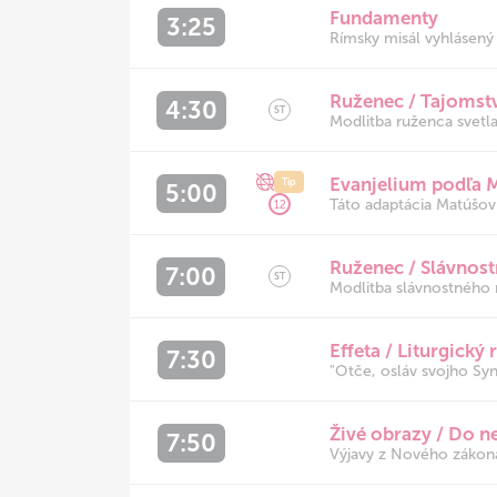
Fundamenty
3:25
Rímsky misál vyhlásený P
Ruženec / Tajomstv
4:30
ST
Modlitba ruženca svetl
Evanjelium podľa 
Tip
5:00
Táto adaptácia Matúšov
12
Ruženec / Slávnost
7:00
ST
Modlitba slávnostného 
Effeta / Liturgický
7:30
"Otče, osláv svojho Syn
Živé obrazy / Do n
7:50
Výjavy z Nového zákona 