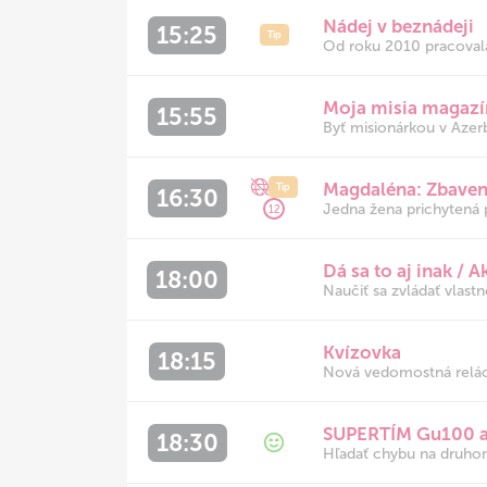
Nádej v beznádeji
15:25
Tip
Od roku 2010 pracovala
Moja misia magazí
15:55
Byť misionárkou v Azer
Magdaléna: Zbaven
Tip
16:30
Jedna žena prichytená p
12
Dá sa to aj inak /
18:00
Naučiť sa zvládať vlast
Kvízovka
18:15
Nová vedomostná reláci
SUPERTÍM Gu100 a V
18:30
Hľadať chybu na druhom 