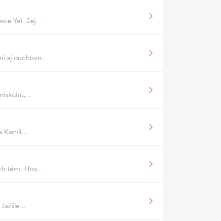
e Yei. Jej...
i aj duchovn...
skuitu,...
 Kamil...
ch tém. Hos...
ťažšie...