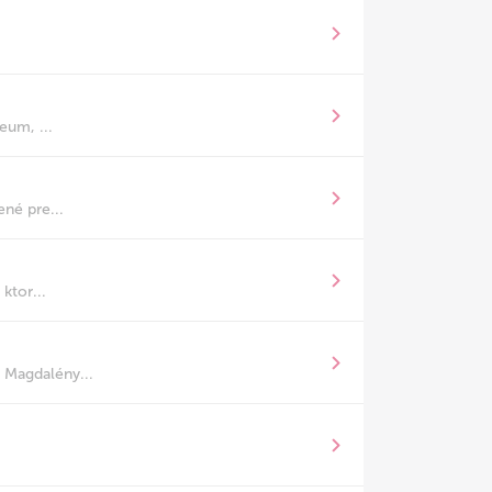
eum, ...
ené pre...
ktor...
 Magdalény...