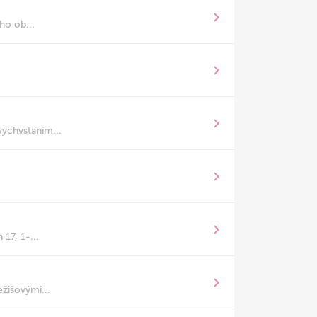
ho ob...
vychvstaním...
17, 1-...
žišovými...