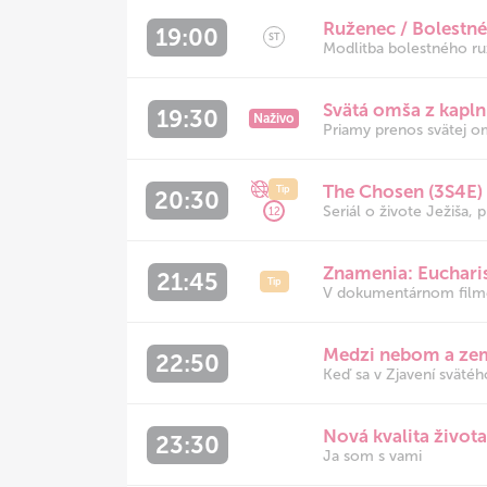
Ruženec / Bolestné
19:00
ST
Modlitba bolestného ru
Svätá omša z kapl
19:30
Naživo
Priamy prenos svätej om
The Chosen (3S4E) /
Tip
20:30
Seriál o živote Ježiša, 
12
Znamenia: Eucharis
21:45
Tip
V dokumentárnom filme 
Medzi nebom a zem
22:50
Keď sa v Zjavení svätéh
Nová kvalita život
23:30
Ja som s vami