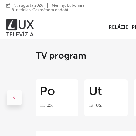
9. augusta 2026
Meniny: Ľubomíra
19. nedeľa v Cezročnom období
RELÁCIE
P
TV program
Po
Ut
11. 05.
12. 05.
Previous