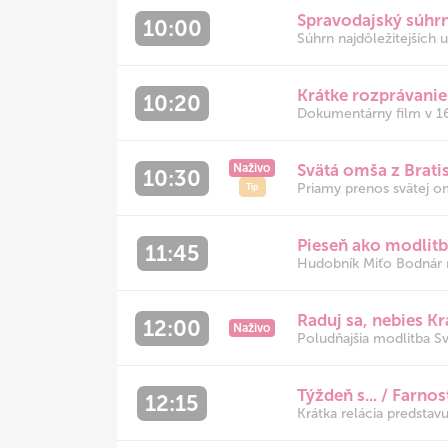
Spravodajský súhr
10:00
Súhrn najdôležitejších u
Krátke rozprávanie
10:20
Dokumentárny film v 16-
Svätá omša z Brati
Naživo
10:30
Priamy prenos svätej om
Tip
Pieseň ako modlitb
11:45
Hudobník Miťo Bodnár ná
Raduj sa, nebies K
12:00
Naživo
Poludňajšia modlitba S
Týždeň s... / Farno
12:15
Krátka relácia predstavu