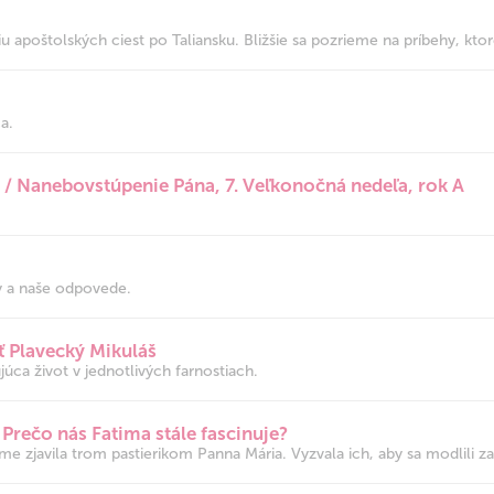
u apoštolských ciest po Taliansku. Bližšie sa pozrieme na príbehy, ktoré
a.
a / Nanebovstúpenie Pána, 7. Veľkonočná nedeľa, rok A
ky a naše odpovede.
sť Plavecký Mikuláš
júca život v jednotlivých farnostiach.
Prečo nás Fatima stále fascinuje?
me zjavila trom pastierikom Panna Mária. Vyzvala ich, aby sa modlili za 