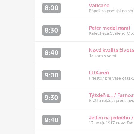
Vaticano
8:00
Pápež sa podujal na séri
Peter medzi nami
8:30
Katechéza Svätého Otc
Nová kvalita život
8:40
Ja som s vami
LUXáreň
9:00
Priestor pre vaše otáz
Týždeň s... / Farno
9:30
Krátka relácia predstavu
Jeden na jedného / 
9:40
13. mája 1917 sa vo Fati