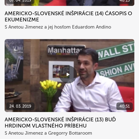
07. 04. 2019
40:13
AMERICKO-SLOVENSKÉ INŠPIRÁCIE (14) ĆASOPIS O
EKUMENIZME
S Anetou Jimenez a jej hosťom Eduardom Andino
24. 03. 2019
40:51
AMERICKO-SLOVENSKÉ INŠPIRÁCIE (13) BUĎ
HRDINOM VLASTNÉHO PRÍBEHU
S Anetou Jimenez a Gregorry Bottaroom