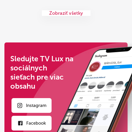
Zobraziť všetky
Sledujte TV Lux na
sociálnych
sieťach pre viac
obsahu
Instagram
Facebook