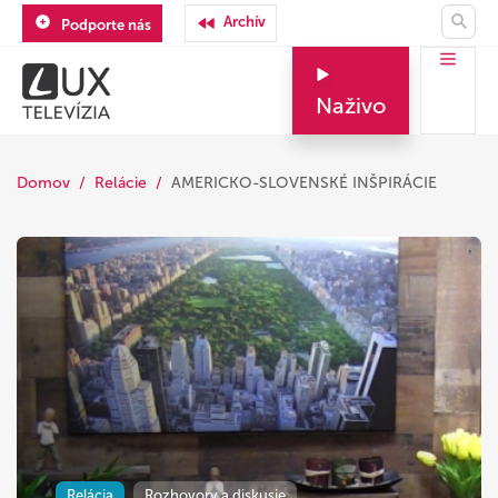
Archív
Podporte nás
Naživo
Domov
Relácie
AMERICKO-SLOVENSKÉ INŠPIRÁCIE
Relácia
Rozhovory a diskusie