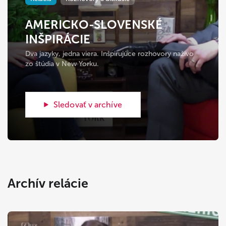
AMERICKO-SLOVENSKÉ
INŠPIRÁCIE
Dva jazyky, jedna viera. Inšpirujúce rozhovory naživo
zo štúdia v New Yorku.
Sledovať v archíve
Archív relácie