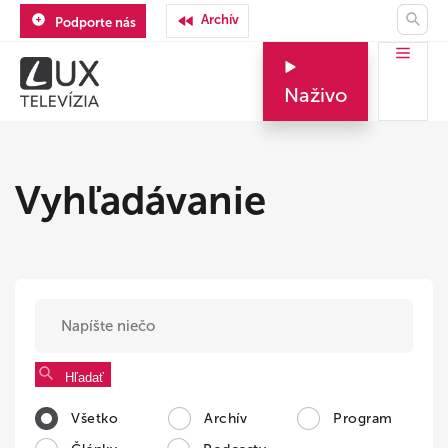
Archív
Podporte nás
Naživo
Vyhľadávanie
Hľadať
Všetko
Archív
Program