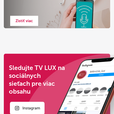
Zistiť viac
Sledujte TV LUX na
sociálnych
sieťach pre viac
obsahu
Instagram