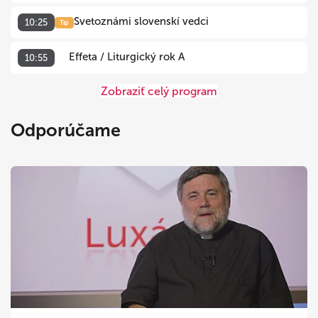
Svetoznámi slovenskí vedci
10:25
Tip
Effeta / Liturgický rok A
10:55
Zobraziť celý program
Odporúčame