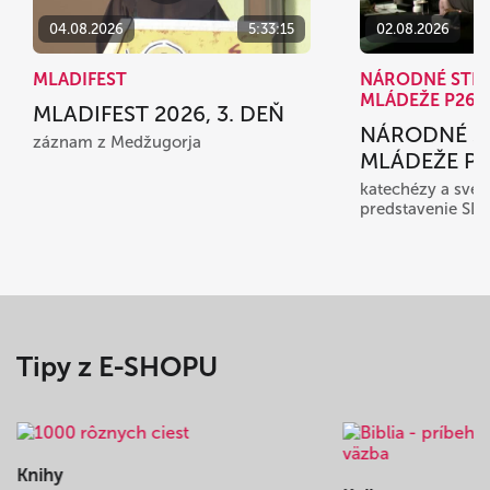
04.08.2026
5:33:15
02.08.2026
MLADIFEST
NÁRODNÉ STR
MLÁDEŽE P26
MLADIFEST 2026, 3. DEŇ
NÁRODNÉ S
záznam z Medžugorja
MLÁDEŽE P26
katechézy a sved
predstavenie SD
Tipy z E-SHOPU
Knihy