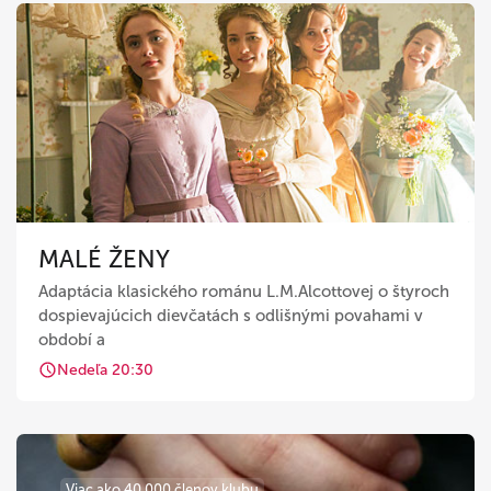
MALÉ ŽENY
Adaptácia klasického románu L.M.Alcottovej o štyroch
dospievajúcich dievčatách s odlišnými povahami v
období a
Nedeľa 20:30
Viac ako 40 000 členov klubu