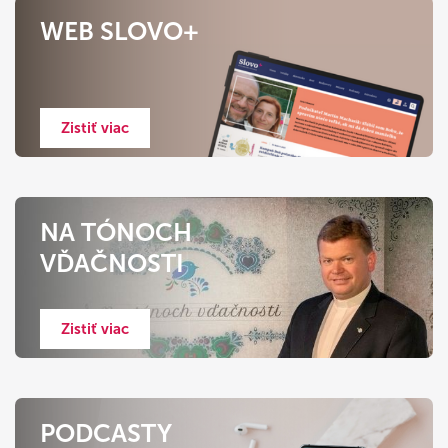
WEB SLOVO+
Zistiť viac
NA TÓNOCH
VĎAČNOSTI
Zistiť viac
PODCASTY