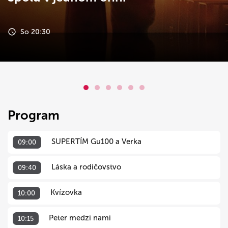
So 20:30
Program
SUPERTÍM Gu100 a Verka
09:00
Láska a rodičovstvo
09:40
Kvízovka
10:00
Peter medzi nami
10:15