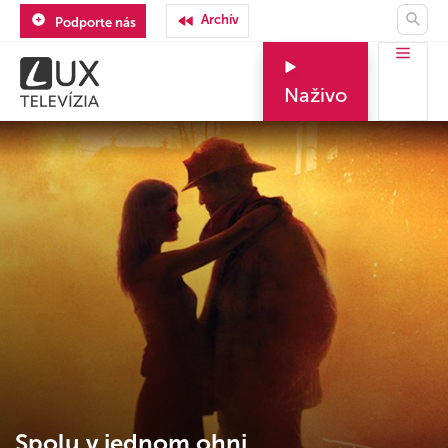
Archív
Podporte nás
Naživo
Spolu v jednom ohni