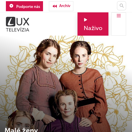
Archív
Podporte nás
Naživo
Malé ženy