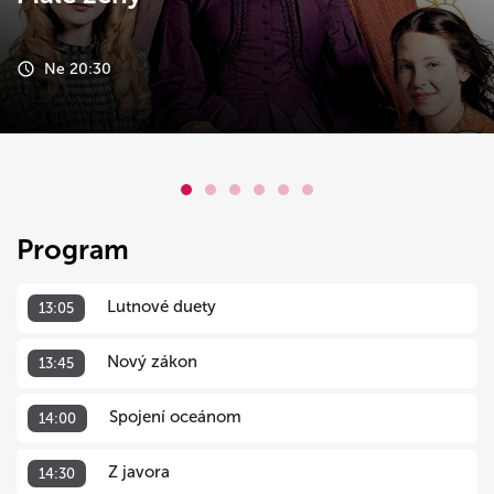
Ne 20:30
Program
Lutnové duety
13:05
Nový zákon
13:45
Spojení oceánom
14:00
Z javora
14:30