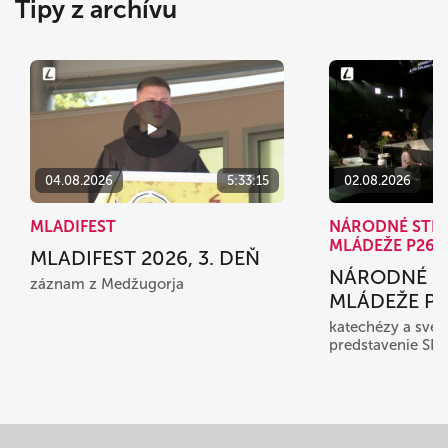
Tipy z archívu
04.08.2026
5:33:15
02.08.2026
MLADIFEST
NÁRODNÉ STR
MLÁDEŽE P26
MLADIFEST 2026, 3. DEŇ
NÁRODNÉ S
záznam z Medžugorja
MLÁDEŽE P26
katechézy a sved
predstavenie SD