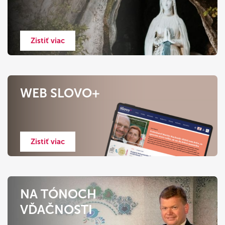
Zistiť viac
WEB SLOVO+
Zistiť viac
NA TÓNOCH
VĎAČNOSTI