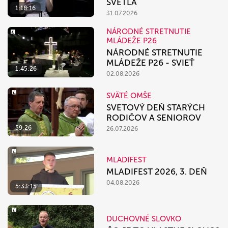
SVETLA
1:18:16
31.07.2026
NÁRODNÉ STRETNUTIE
MLÁDEŽE P26
NÁRODNÉ STRETNUTIE
MLÁDEŽE P26 - SVIEŤ
1:45:26
02.08.2026
SVÄTÉ OMŠE
SVETOVÝ DEŇ STARÝCH
RODIČOV A SENIOROV
59:26
26.07.2026
MLADIFEST
MLADIFEST 2026, 3. DEŇ
04.08.2026
5:33:15
DUCHOVNÉ SLOVKO