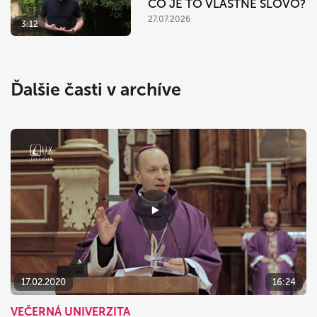
ČO JE TO VLASTNE SLOVO?
27.07.2026
3:12
Ďalšie časti v archíve
17.02.2020
16:24
VEČERNÁ UNIVERZITA