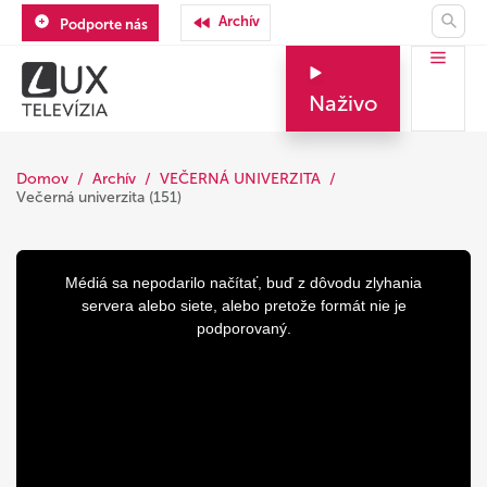
Archív
Podporte nás
Naživo
Domov
Archív
VEČERNÁ UNIVERZITA
Večerná univerzita (151)
This
is
a
Médiá sa nepodarilo načítať, buď z dôvodu zlyhania
modal
window.
servera alebo siete, alebo pretože formát nie je
podporovaný.