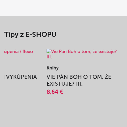
Tipy z E-SHOPU
Knihy
BEH VYKÚPENIA
VIE PÁN BOH O TOM, ŽE
A
EXISTUJE? III.
8,64 €