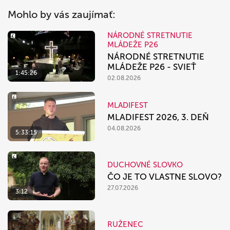
Mohlo by vás zaujímať:
NÁRODNÉ STRETNUTIE
MLÁDEŽE P26
NÁRODNÉ STRETNUTIE
MLÁDEŽE P26 - SVIEŤ
1:45:26
02.08.2026
MLADIFEST
MLADIFEST 2026, 3. DEŇ
04.08.2026
5:33:15
DUCHOVNÉ SLOVKO
ČO JE TO VLASTNE SLOVO?
27.07.2026
3:12
RUŽENEC