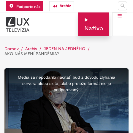
Archív
Podporte nás
Naživo
Domov
Archív
JEDEN NA JEDNÉHO
AKO NÁS MENÍ PANDÉMIA?
This
is
a
Médiá sa nepodarilo načítať, buď z dôvodu zlyhania
modal
window.
servera alebo siete, alebo pretože formát nie je
podporovaný.