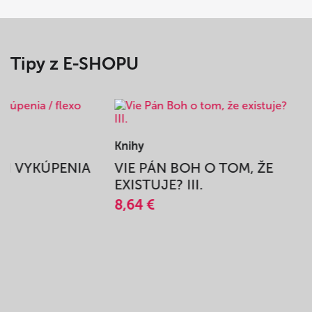
Tipy z E-SHOPU
Knihy
BEH VYKÚPENIA
VIE PÁN BOH O TOM, ŽE
A
EXISTUJE? III.
8,64 €