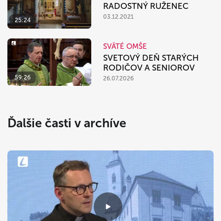
RADOSTNÝ RUŽENEC
03.12.2021
25:24
SVÄTÉ OMŠE
SVETOVÝ DEŇ STARÝCH
RODIČOV A SENIOROV
59:26
26.07.2026
Ďalšie časti v archíve