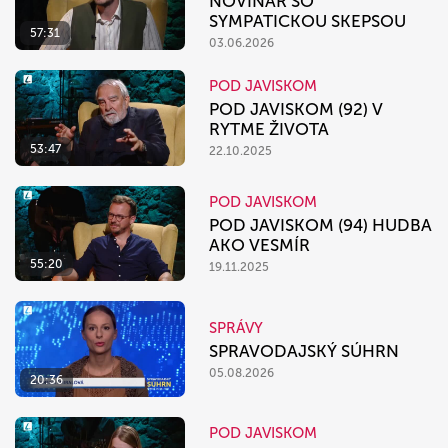
NOVINÁR SO
SYMPATICKOU SKEPSOU
57:31
03.06.2026
POD JAVISKOM
POD JAVISKOM (92) V
RYTME ŽIVOTA
53:47
22.10.2025
POD JAVISKOM
POD JAVISKOM (94) HUDBA
AKO VESMÍR
55:20
19.11.2025
SPRÁVY
SPRAVODAJSKÝ SÚHRN
05.08.2026
20:36
POD JAVISKOM