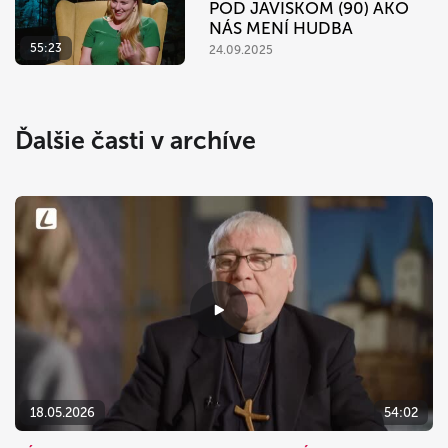
POD JAVISKOM (90) AKO
NÁS MENÍ HUDBA
55:23
24.09.2025
Ďalšie časti v archíve
18.05.2026
54:02