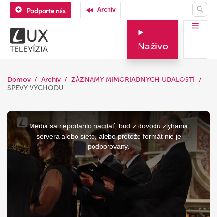
Archív
Podporte nás
Naživo
Domov
Archív
ZÁZNAMY MIMORIADNYCH UDALOSTÍ
SPEVY VÝCHODU
This
is
a
Médiá sa nepodarilo načítať, buď z dôvodu zlyhania
modal
window.
servera alebo siete, alebo pretože formát nie je
podporovaný.