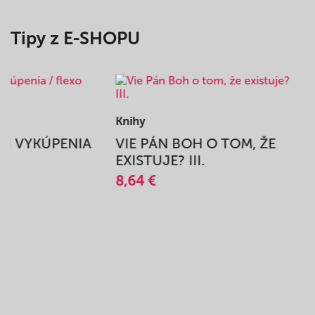
Tipy z E-SHOPU
Knihy
BEH VYKÚPENIA
VIE PÁN BOH O TOM, ŽE
A
EXISTUJE? III.
8,64 €