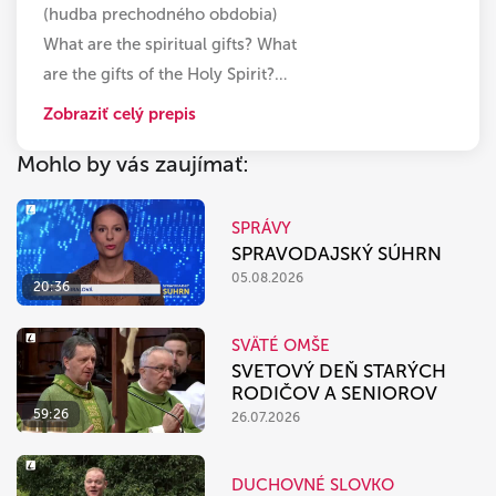
(hudba prechodného obdobia)
What are the spiritual gifts? What
are the gifts of the Holy Spirit?
…
Zobraziť celý prepis
Mohlo by vás zaujímať:
SPRÁVY
SPRAVODAJSKÝ SÚHRN
05.08.2026
20:36
SVÄTÉ OMŠE
SVETOVÝ DEŇ STARÝCH
RODIČOV A SENIOROV
59:26
26.07.2026
DUCHOVNÉ SLOVKO