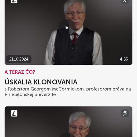
21.10.2024
4:53
A TERAZ ČO?
ÚSKALIA KLONOVANIA
s Robertom Georgom McCormickom, profesorom práva na
Princetonskej univerzite