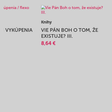
Knihy
BEH VYKÚPENIA
VIE PÁN BOH O TOM, ŽE
A
EXISTUJE? III.
8,64 €