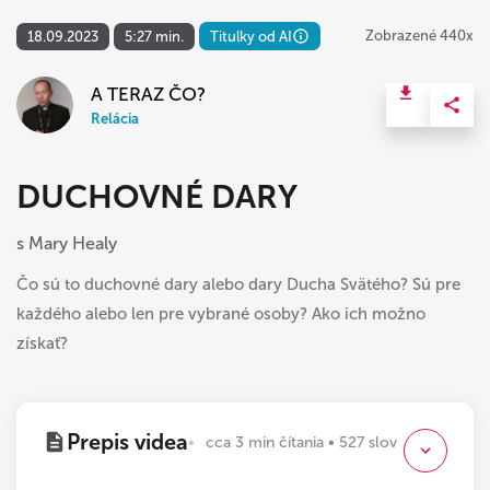
Zobrazené 440x
18.09.2023
5:27 min.
Titulky od AI
A TERAZ ČO?
Relácia
DUCHOVNÉ DARY
s Mary Healy
Čo sú to duchovné dary alebo dary Ducha Svätého? Sú pre
každého alebo len pre vybrané osoby? Ako ich možno
získať?
Prepis videa
cca 3 min čítania • 527 slov