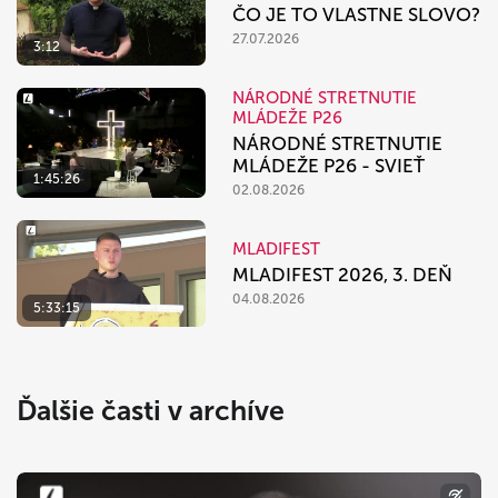
ČO JE TO VLASTNE SLOVO?
27.07.2026
3:12
NÁRODNÉ STRETNUTIE
MLÁDEŽE P26
NÁRODNÉ STRETNUTIE
MLÁDEŽE P26 - SVIEŤ
1:45:26
02.08.2026
MLADIFEST
MLADIFEST 2026, 3. DEŇ
04.08.2026
5:33:15
Ďalšie časti v archíve