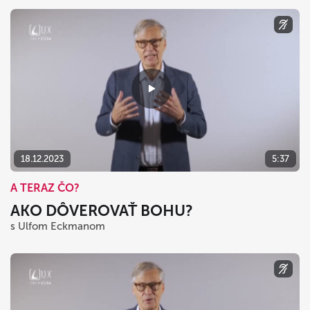
18.12.2023
5:37
A TERAZ ČO?
AKO DÔVEROVAŤ BOHU?
s Ulfom Eckmanom