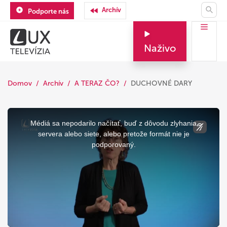
Archív
Podporte nás
Naživo
Domov
Archív
A TERAZ ČO?
DUCHOVNÉ DARY
This
is
a
Médiá sa nepodarilo načítať, buď z dôvodu zlyhania
modal
window.
servera alebo siete, alebo pretože formát nie je
podporovaný.