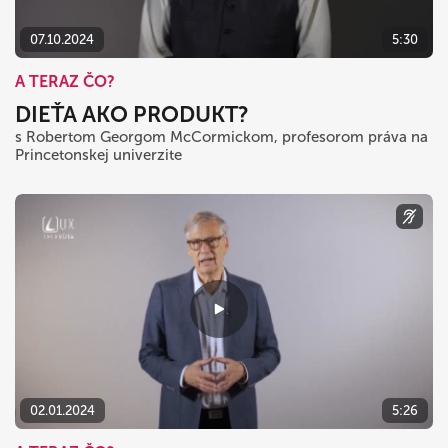
07.10.2024
5:30
A TERAZ ČO?
DIEŤA AKO PRODUKT?
s Robertom Georgom McCormickom, profesorom práva na
Princetonskej univerzite
02.01.2024
5:26