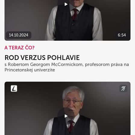
14.10.2024
6:54
A TERAZ ČO?
ROD VERZUS POHLAVIE
s Robertom Georgom McCormickom, profesorom práva na
Princetonskej univerzite