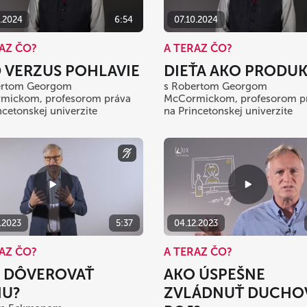
0.2024
6:54
07.10.2024
AZ ČO?
A TERAZ ČO?
 VERZUS POHLAVIE
DIEŤA AKO PRODUK
ertom Georgom
s Robertom Georgom
mickom, profesorom práva
McCormickom, profesorom p
ncetonskej univerzite
na Princetonskej univerzite
.2023
5:37
04.12.2023
AZ ČO?
A TERAZ ČO?
 DÔVEROVAŤ
AKO ÚSPEŠNE
U?
ZVLÁDNUŤ DUCHO