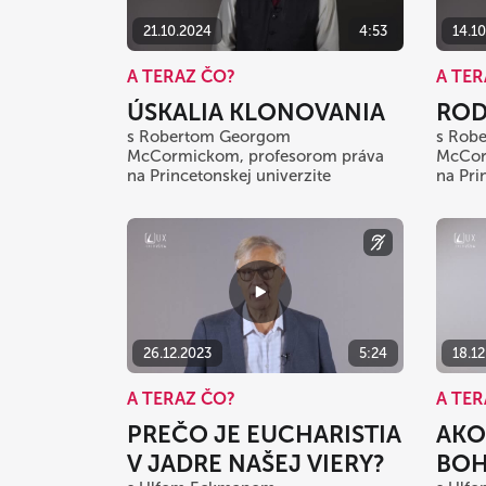
21.10.2024
4:53
14.1
A TERAZ ČO?
A TER
ÚSKALIA KLONOVANIA
ROD
s Robertom Georgom
s Rob
McCormickom, profesorom práva
McCor
na Princetonskej univerzite
na Pri
26.12.2023
5:24
18.12
A TERAZ ČO?
A TER
PREČO JE EUCHARISTIA
AKO
V JADRE NAŠEJ VIERY?
BOH