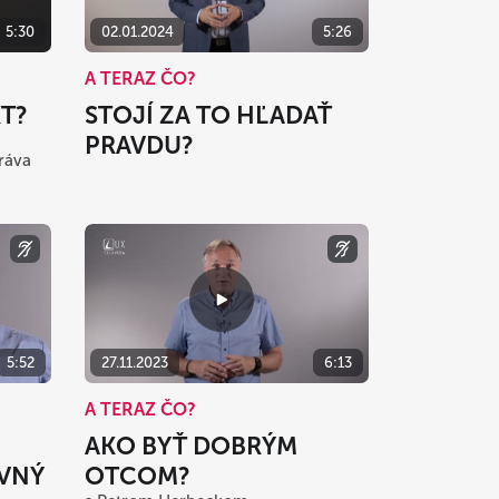
5:30
02.01.2024
5:26
A TERAZ ČO?
T?
STOJÍ ZA TO HĽADAŤ
PRAVDU?
ráva
5:52
27.11.2023
6:13
A TERAZ ČO?
AKO BYŤ DOBRÝM
VNÝ
OTCOM?