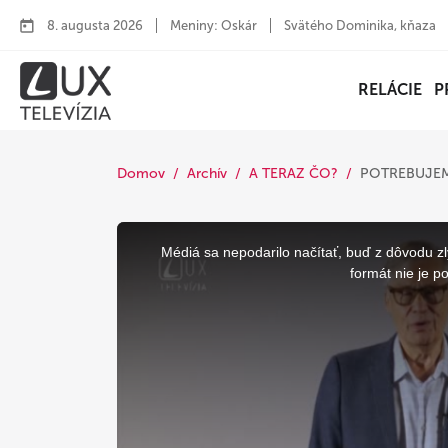
8. augusta 2026
Meniny: Oskár
Svätého Dominika, kňaza
RELÁCIE
P
Domov
Archív
A TERAZ ČO?
POTREBUJEM
This
is
a
Médiá sa nepodarilo načítať, buď z dôvodu zl
modal
window.
formát nie je p