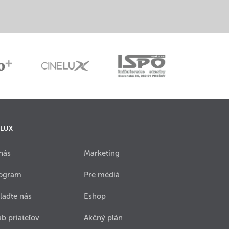
 LUX
nás
Marketing
ogram
Pre médiá
laďte nás
Eshop
ub priateľov
Akčný plán