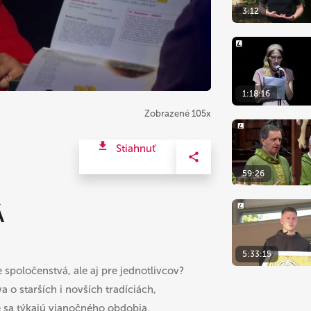
3:12
1:18:16
Zobrazené 105x
Stiahnuť
59:26
Á
5:33:15
 spoločenstvá, ale aj pre jednotlivcov?
o starších i novších tradíciách,
ré sa týkajú vianočného obdobia.