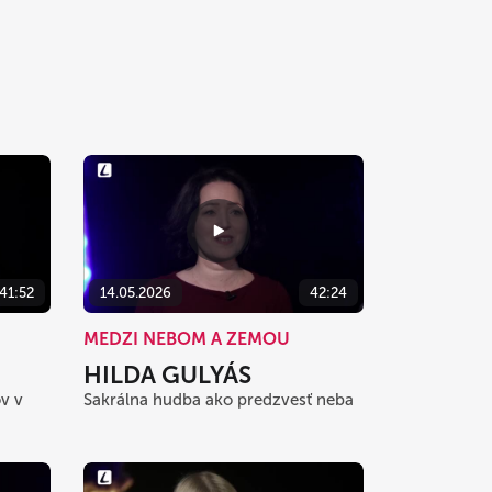
41:52
14.05.2026
42:24
MEDZI NEBOM A ZEMOU
HILDA GULYÁS
v v
Sakrálna hudba ako predzvesť neba