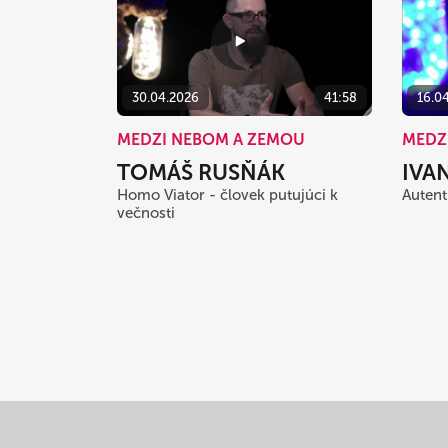
30.04.2026
41:58
16.0
MEDZI NEBOM A ZEMOU
MEDZ
TOMÁŠ RUSŇÁK
IVA
Homo Viator - človek putujúci k
Autent
večnosti