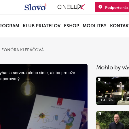
Podporte nás
ROGRAM
KLUB PRIATEĽOV
ESHOP
MODLITBY
KONTAK
LEONÓRA KLEPÁČOVÁ
Mohlo by vá
yhania servera alebo siete, alebo pretože
odporovaný.
1:45:26