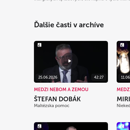
Ďalšie časti v archíve
25.06.2026
42:27
11.0
MEDZI NEBOM A ZEMOU
MEDZ
ŠTEFAN DOBÁK
MIR
Maltézska pomoc
Nieked