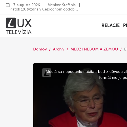
7. augusta 2026
Meniny: Štefánia
Piatok 18. týždňa v Cezročnom období...
RELÁCIE
P
Domov
Archív
MEDZI NEBOM A ZEMOU
E
This
is
a
Médiá sa nepodarilo načítať, buď z dôvodu zl
modal
window.
formát nie je p