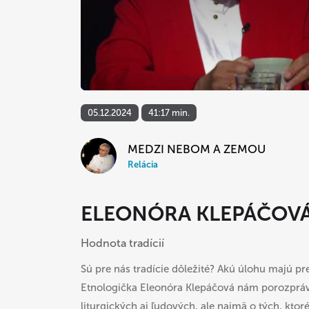
05.12.2024
41:17 min.
MEDZI NEBOM A ZEMOU
Relácia
ELEONÓRA KLEPÁČOV
Hodnota tradícií
Sú pre nás tradície dôležité? Akú úlohu majú pre
Etnologička Eleonóra Klepáčová nám porozpráva 
liturgických aj ľudových, ale najmä o tých, kto