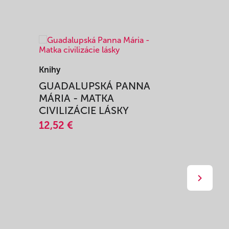
Knihy
Knihy
I
GUADALUPSKÁ PANNA
ZAŽIŤ M
MÁRIA - MATKA
SPRIEVO
CIVILIZÁCIE LÁSKY
12,51 €
12,52 €