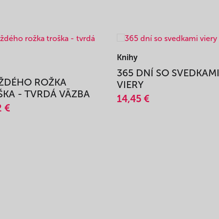
Knihy
365 DNÍ SO SVEDKAM
AŽDÉHO ROŽKA
VIERY
KA - TVRDÁ VÄZBA
14,45 €
2 €