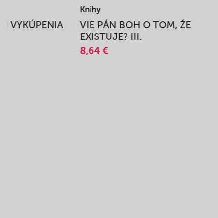
Knihy
BEH VYKÚPENIA
VIE PÁN BOH O TOM, ŽE
A
EXISTUJE? III.
8,64 €