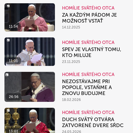
HOMÍLIE SVÄTÉHO OTCA
ZA KAŽDÝM PÁDOM JE
MOŽNOSŤ VSTAŤ
11:34
14.12.2025
HOMÍLIE SVÄTÉHO OTCA
SPEV JE VLASTNÝ TOMU,
KTO MILUJE
11:01
23.11.2025
HOMÍLIE SVÄTÉHO OTCA
NEZOSTÁVAJME PRI
POPOLE, VSTAŇME A
ZNOVU BUDUJME
26:56
18.02.2026
HOMÍLIE SVÄTÉHO OTCA
DUCH SVÄTÝ OTVÁRA
ZATVORENÉ DVERE SŔDC
13:01
24.05.2026