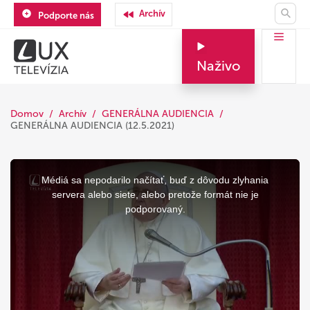
Archív
Podporte nás
Naživo
Domov
Archív
GENERÁLNA AUDIENCIA
GENERÁLNA AUDIENCIA (12.5.2021)
This
is
a
Médiá sa nepodarilo načítať, buď z dôvodu zlyhania
modal
window.
servera alebo siete, alebo pretože formát nie je
podporovaný.