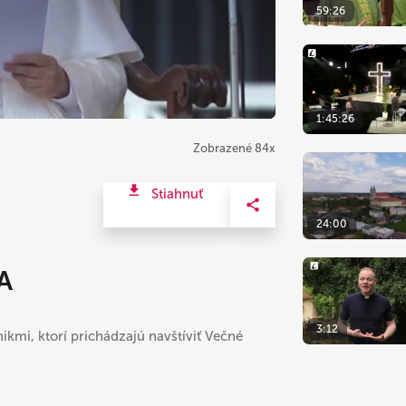
59:26
1:45:26
Zobrazené 84x
Stiahnuť
24:00
A
3:12
ikmi, ktorí prichádzajú navštíviť Večné