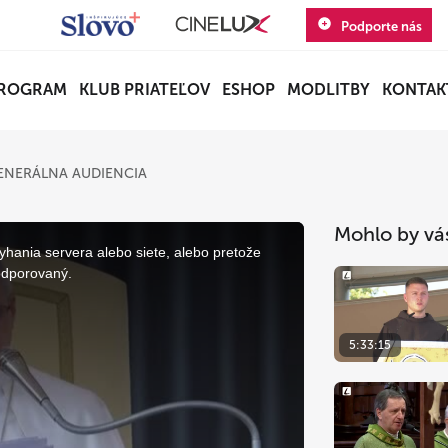
Podporte nás
ROGRAM
KLUB PRIATEĽOV
ESHOP
MODLITBY
KONTAK
ENERÁLNA AUDIENCIA
Mohlo by vá
yhania servera alebo siete, alebo pretože
odporovaný.
5:33:15