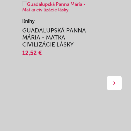
Knihy
Knihy
I
GUADALUPSKÁ PANNA
ZAŽIŤ M
MÁRIA - MATKA
SPRIEVO
CIVILIZÁCIE LÁSKY
12,51 €
12,52 €