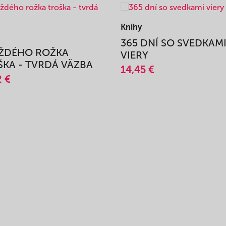
Knihy
365 DNÍ SO SVEDKAM
AŽDÉHO ROŽKA
VIERY
KA - TVRDÁ VÄZBA
14,45 €
2 €