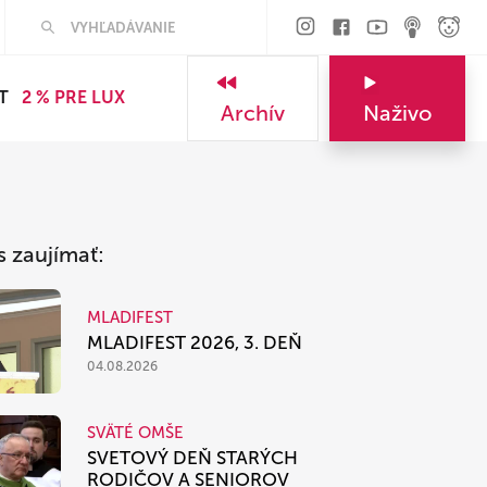
Hľadať
T
2 % PRE LUX
Archív
Naživo
s zaujímať:
MLADIFEST
MLADIFEST 2026, 3. DEŇ
04.08.2026
SVÄTÉ OMŠE
SVETOVÝ DEŇ STARÝCH
RODIČOV A SENIOROV