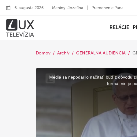
6. augusta 2026
Meniny: Jozefína
Premenenie Pána
RELÁCIE
P
Domov
Archív
GENERÁLNA AUDIENCIA
G
This
is
a
Médiá sa nepodarilo načítať, buď z dôvodu zl
modal
window.
formát nie je p