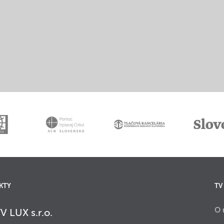
KTY
TV
O 
V LUX s.r.o.