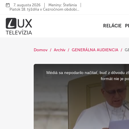
7. augusta 2026
Meniny: Štefánia
Piatok 18. týždňa v Cezročnom období...
RELÁCIE
P
Domov
Archív
GENERÁLNA AUDIENCIA
G
This
is
a
Médiá sa nepodarilo načítať, buď z dôvodu zl
modal
window.
formát nie je p