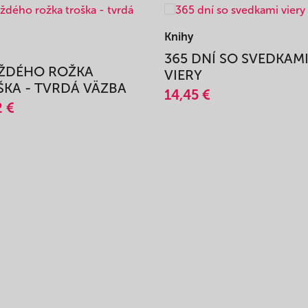
Knihy
365 DNÍ SO SVEDKAM
AŽDÉHO ROŽKA
VIERY
KA - TVRDÁ VÄZBA
14,45 €
2 €