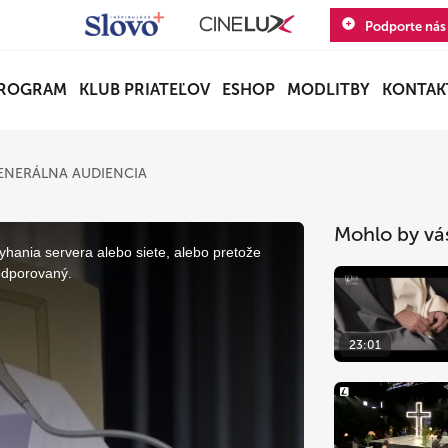
Podporte nás
ROGRAM
KLUB PRIATEĽOV
ESHOP
MODLITBY
KONTAK
ENERÁLNA AUDIENCIA
Mohlo by vá
yhania servera alebo siete, alebo pretože
odporovaný.
23:01