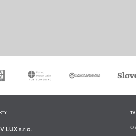
KTY
TV
O 
V LUX s.r.o.