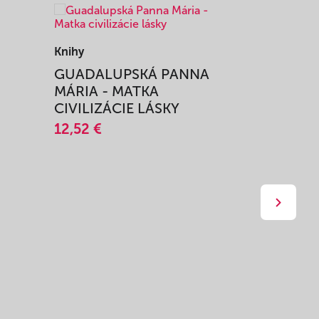
Knihy
Knihy
I
GUADALUPSKÁ PANNA
ZAŽIŤ M
MÁRIA - MATKA
SPRIEVO
CIVILIZÁCIE LÁSKY
12,51 €
12,52 €