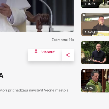
1:45:26
5:33:15
Zobrazené 44x
Stiahnuť
3:12
A
59:26
ktorí prichádzajú navštíviť Večné mesto a