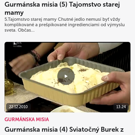
Gurmánska misia (5) Tajomstvo starej
mamy
5.Tajomstvo starej mamy Chutné jedlo nemusí byť vždy
komplikované a prešpikované ingredienciami od výmyslu
sveta. Občas...
22.12.2010
13:24
GURMÁNSKA MISIA
Gurmánska misia (4) Sviatočný Burek z