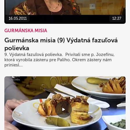
16.05.2011
12:27
GURMÁNSKA MISIA
Gurmánska misia (9) Výdatná fazuľová
polievka
9. Výdatná fazuľová polievka. Privítali sme p. Jozefínu,
ktorá vyrobila zásteru pre Paliho. Okrem zástery nám
priniesl...