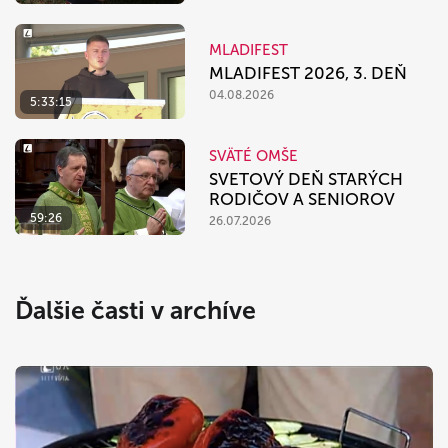
MLADIFEST
MLADIFEST 2026, 3. DEŇ
04.08.2026
5:33:15
SVÄTÉ OMŠE
SVETOVÝ DEŇ STARÝCH
RODIČOV A SENIOROV
59:26
26.07.2026
Ďalšie časti v archíve