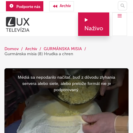
Archív
Podporte nás
Naživo
Domov
Archív
GURMÁNSKA MISIA
Gurmánska misia (8) Hrudka a chren
This
is
a
Médiá sa nepodarilo načítať, buď z dôvodu zlyhania
modal
window.
servera alebo siete, alebo pretože formát nie je
podporovaný.