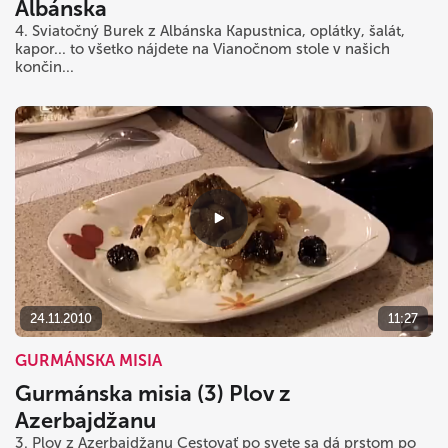
Albánska
4. Sviatočný Burek z Albánska Kapustnica, oplátky, šalát,
kapor... to všetko nájdete na Vianočnom stole v našich
končin...
24.11.2010
11:27
GURMÁNSKA MISIA
Gurmánska misia (3) Plov z
Azerbajdžanu
3. Plov z Azerbajdžanu Cestovať po svete sa dá prstom po