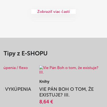
Zobraziť viac častí
Tipy z E-SHOPU
Knihy
BEH VYKÚPENIA
VIE PÁN BOH O TOM, ŽE
A
EXISTUJE? III.
8,64 €