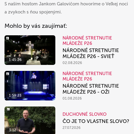
S naším hosťom Jankom Galovičom hovoríme o Veľkej noci
a zvykoch s ňou spojenými.
Mohlo by vás zaujímať:
NÁRODNÉ STRETNUTIE
MLÁDEŽE P26
NÁRODNÉ STRETNUTIE
MLÁDEŽE P26 - SVIEŤ
1:45:26
02.08.2026
NÁRODNÉ STRETNUTIE
MLÁDEŽE P26
NÁRODNÉ STRETNUTIE
MLÁDEŽE P26 - OŽI
1:59:23
01.08.2026
DUCHOVNÉ SLOVKO
ČO JE TO VLASTNE SLOVO?
27.07.2026
3:12