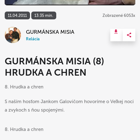
11.04.2011
13:35 min.
Zobrazené 6053x
GURMÁNSKA MISIA
Relácia
GURMÁNSKA MISIA (8)
HRUDKA A CHREN
8. Hrudka a chren
S naším hosťom Jankom Galovičom hovoríme o Veľkej noci
a zvykoch s ňou spojenými.
8. Hrudka a chren