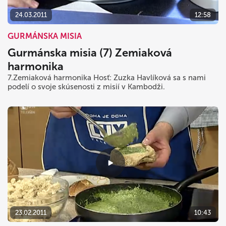
24.03.2011
12:58
GURMÁNSKA MISIA
Gurmánska misia (7) Zemiaková
harmonika
7.Zemiaková harmonika Hosť: Zuzka Havlíková sa s nami
podelí o svoje skúsenosti z misií v Kambodži.
23.02.2011
10:43