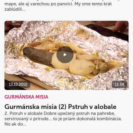
mape, ale aj varechou po panvici. My sme tento krát
zablúdili...
13.10.2010
13:34
GURMÁNSKA MISIA
Gurmánska misia (2) Pstruh v alobale
2. Pstruh v alobale Dobre upečený pstruh na pahrebe,
servírovaný v prírode... to je priam dokonalá kombinácia.
No ak do...