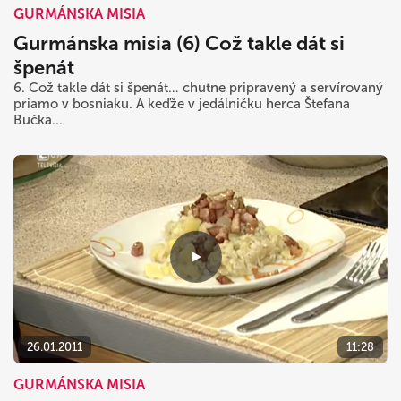
GURMÁNSKA MISIA
Gurmánska misia (6) Což takle dát si
špenát
6. Což takle dát si špenát… chutne pripravený a servírovaný
priamo v bosniaku. A keďže v jedálničku herca Štefana
Bučka...
26.01.2011
11:28
GURMÁNSKA MISIA