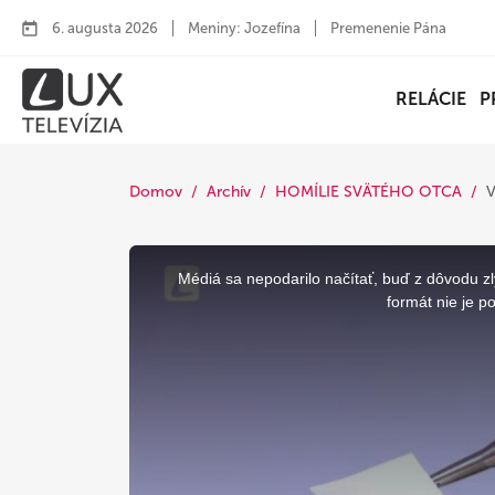
6. augusta 2026
Meniny: Jozefína
Premenenie Pána
RELÁCIE
P
Domov
Archív
HOMÍLIE SVÄTÉHO OTCA
This
is
a
Médiá sa nepodarilo načítať, buď z dôvodu zl
modal
window.
formát nie je p