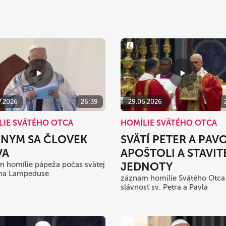
7.2026
26:39
29.06.2026
LIE SVÄTÉHO OTCA
HOMÍLIE SVÄTÉHO OTCA
ŽNYM SA ČLOVEK
SVÄTÍ PETER A PAVO
VA
APOŠTOLI A STAVIT
 homílie pápeža počas svätej
JEDNOTY
na Lampeduse
záznam homílie Svätého Otca
slávnosť sv. Petra a Pavla