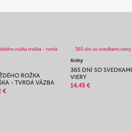
Knihy
365 DNÍ SO SVEDKAM
AŽDÉHO ROŽKA
VIERY
KA - TVRDÁ VÄZBA
14,45 €
2 €