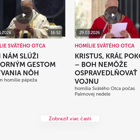
4.2026
16:52
29.03.2026
LIE SVÄTÉHO OTCA
HOMÍLIE SVÄTÉHO OTCA
 NÁM SLÚŽI
KRISTUS, KRÁĽ PO
ORNÝM GESTOM
– BOH NEMÔŽE
VANIA NÔH
OSPRAVEDLŇOVAŤ
m homílie pápeža
VOJNU
homília Svätého Otca počas
Palmovej nedele
Zobraziť viac častí