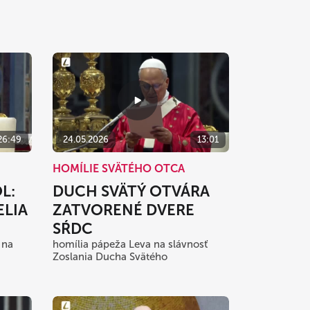
26:49
24.05.2026
13:01
HOMÍLIE SVÄTÉHO OTCA
L:
DUCH SVÄTÝ OTVÁRA
ELIA
ZATVORENÉ DVERE
SŔDC
 na
homília pápeža Leva na slávnosť
Zoslania Ducha Svätého