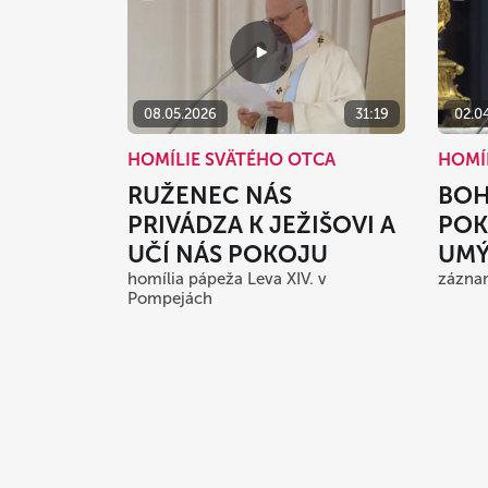
08.05.2026
31:19
02.0
HOMÍLIE SVÄTÉHO OTCA
HOMÍ
RUŽENEC NÁS
BOH
PRIVÁDZA K JEŽIŠOVI A
POK
UČÍ NÁS POKOJU
UMÝ
homília pápeža Leva XIV. v
zázna
Pompejách