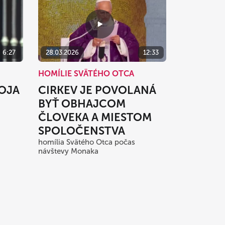
6:27
28.03.2026
12:33
HOMÍLIE SVÄTÉHO OTCA
KOJA
CIRKEV JE POVOLANÁ
BYŤ OBHAJCOM
ČLOVEKA A MIESTOM
SPOLOČENSTVA
homília Svätého Otca počas
návštevy Monaka