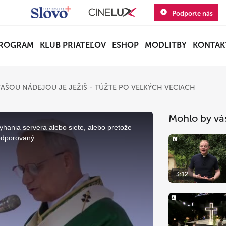
Podporte nás
ROGRAM
KLUB PRIATEĽOV
ESHOP
MODLITBY
KONTAK
VAŠOU NÁDEJOU JE JEŽIŠ - TÚŽTE PO VEĽKÝCH VECIACH
Mohlo by vá
yhania servera alebo siete, alebo pretože
odporovaný.
3:12