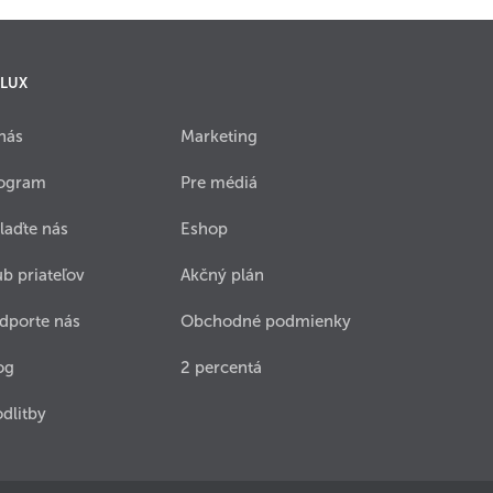
 LUX
nás
Marketing
ogram
Pre médiá
laďte nás
Eshop
ub priateľov
Akčný plán
dporte nás
Obchodné podmienky
og
2 percentá
dlitby