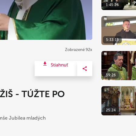
1:45:26
5:33:15
Zobrazené 92x
Stiahnuť
59:26
IŠ - TÚŽTE PO
25:24
omše Jubilea mladých