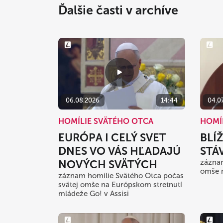
Ďalšie časti v archíve
06.08.2026
14:44
04.0
HOMÍLIE SVÄTÉHO OTCA
HOMÍ
EURÓPA I CELÝ SVET
BLÍ
DNES VO VÁS HĽADAJÚ
STÁ
NOVÝCH SVÄTÝCH
záznam
omše 
záznam homílie Svätého Otca počas
svätej omše na Európskom stretnutí
mládeže Go! v Assisi