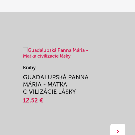
Knihy
Knihy
I
GUADALUPSKÁ PANNA
ZAŽIŤ M
MÁRIA - MATKA
SPRIEVO
CIVILIZÁCIE LÁSKY
12,51 €
12,52 €