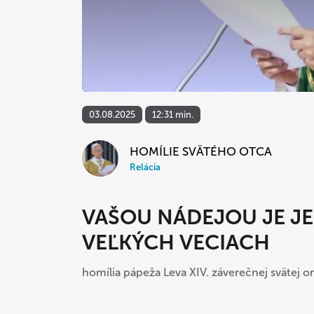
03.08.2025
12:31 min.
HOMÍLIE SVÄTÉHO OTCA
Relácia
VAŠOU NÁDEJOU JE JEŽ
VEĽKÝCH VECIACH
homília pápeža Leva XIV. záverečnej svätej 