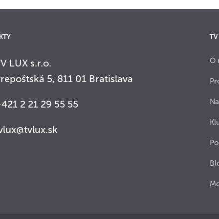
KTY
TV
O 
V LUX s.r.o.
repoštská 5, 811 01 Bratislava
Pr
Na
421 2 21 29 55 55
Kl
vlux@tvlux.sk
Po
Bl
Mo