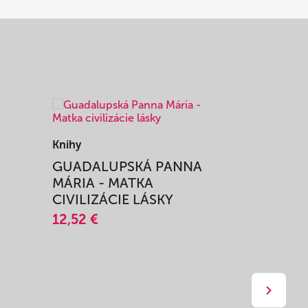
Knihy
Knihy
I
GUADALUPSKÁ PANNA
ZAŽIŤ M
MÁRIA - MATKA
SPRIEVO
CIVILIZÁCIE LÁSKY
12,51 €
12,52 €