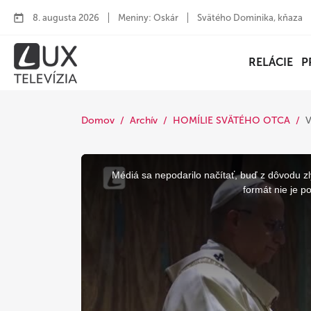
8. augusta 2026
Meniny: Oskár
Svätého Dominika, kňaza
RELÁCIE
P
Domov
Archív
HOMÍLIE SVÄTÉHO OTCA
This
is
a
Médiá sa nepodarilo načítať, buď z dôvodu zl
modal
window.
formát nie je p