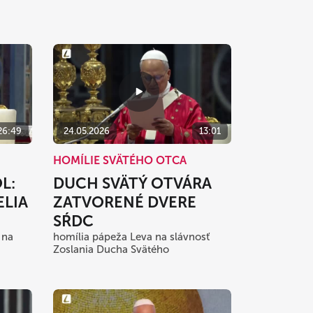
26:49
24.05.2026
13:01
HOMÍLIE SVÄTÉHO OTCA
L:
DUCH SVÄTÝ OTVÁRA
ELIA
ZATVORENÉ DVERE
SŔDC
 na
homília pápeža Leva na slávnosť
Zoslania Ducha Svätého