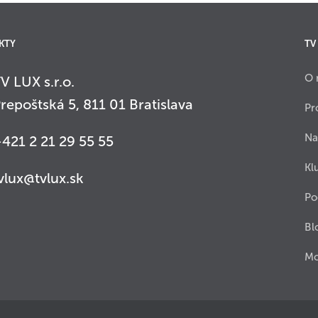
KTY
TV
O 
V LUX s.r.o.
repoštská 5, 811 01 Bratislava
Pr
Na
421 2 21 29 55 55
Kl
vlux@tvlux.sk
Po
Bl
Mo