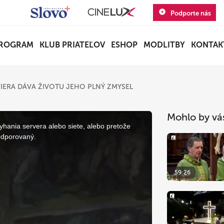
Podporte nás
ROGRAM
KLUB PRIATEĽOV
ESHOP
MODLITBY
KONTAK
VIERA DÁVA ŽIVOTU JEHO PLNÝ ZMYSEL
Mohlo by vá
yhania servera alebo siete, alebo pretože
odporovaný.
59:26