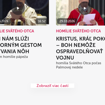
4.2026
16:52
29.03.2026
LIE SVÄTÉHO OTCA
HOMÍLIE SVÄTÉHO OTCA
 NÁM SLÚŽI
KRISTUS, KRÁĽ PO
ORNÝM GESTOM
– BOH NEMÔŽE
VANIA NÔH
OSPRAVEDLŇOVAŤ
m homílie pápeža
VOJNU
homília Svätého Otca počas
Palmovej nedele
Zobraziť viac častí