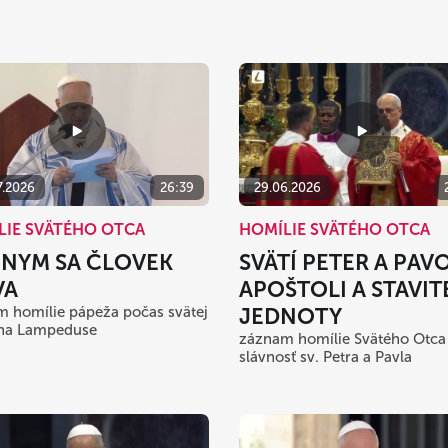
7.2026
26:39
29.06.2026
LIE SVÄTÉHO OTCA
HOMÍLIE SVÄTÉHO OTCA
ŽNYM SA ČLOVEK
SVÄTÍ PETER A PAVO
VA
APOŠTOLI A STAVIT
 homílie pápeža počas svätej
JEDNOTY
na Lampeduse
záznam homílie Svätého Otca
slávnosť sv. Petra a Pavla