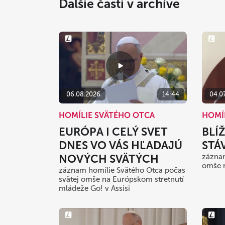
Ďalšie časti v archíve
06.08.2026
14:44
04.0
HOMÍLIE SVÄTÉHO OTCA
HOMÍ
EURÓPA I CELÝ SVET
BLÍ
DNES VO VÁS HĽADAJÚ
STÁ
NOVÝCH SVÄTÝCH
záznam
omše 
záznam homílie Svätého Otca počas
svätej omše na Európskom stretnutí
mládeže Go! v Assisi