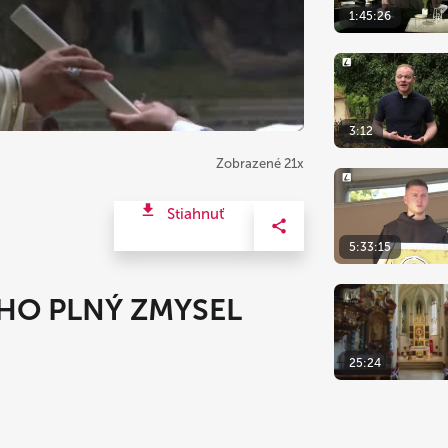
1:45:26
3:12
Zobrazené 21x
Stiahnuť
5:33:15
EHO PLNÝ ZMYSEL
25:24