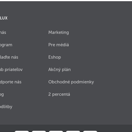
 LUX
nás
Marketing
ogram
Pre médiá
laďte nás
Eshop
ub priateľov
Akčný plán
dporte nás
Obchodné podmienky
og
2 percentá
dlitby