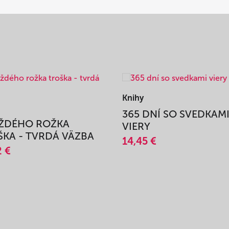
Knihy
365 DNÍ SO SVEDKAM
AŽDÉHO ROŽKA
VIERY
KA - TVRDÁ VÄZBA
14,45 €
2 €