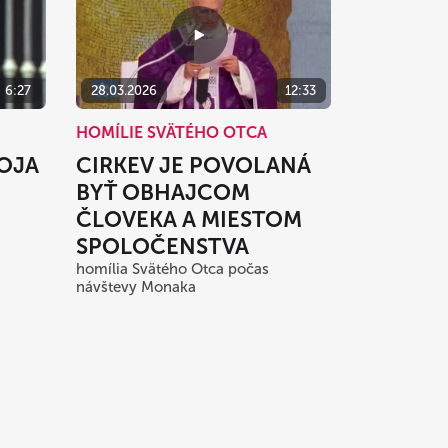
6:27
28.03.2026
12:33
HOMÍLIE SVÄTÉHO OTCA
KOJA
CIRKEV JE POVOLANÁ
BYŤ OBHAJCOM
ČLOVEKA A MIESTOM
SPOLOČENSTVA
homília Svätého Otca počas
návštevy Monaka