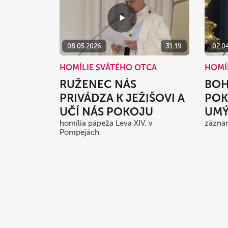
08.05.2026
31:19
02.0
HOMÍLIE SVÄTÉHO OTCA
HOMÍ
RUŽENEC NÁS
BOH
PRIVÁDZA K JEŽIŠOVI A
POK
UČÍ NÁS POKOJU
UMÝ
homília pápeža Leva XIV. v
zázna
Pompejách