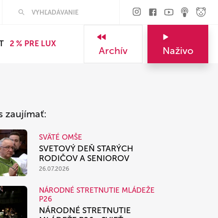
Hľadať
T
2 % PRE LUX
Archív
Naživo
s zaujímať:
SVÄTÉ OMŠE
SVETOVÝ DEŇ STARÝCH
RODIČOV A SENIOROV
26.07.2026
NÁRODNÉ STRETNUTIE MLÁDEŽE
P26
NÁRODNÉ STRETNUTIE