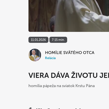
11.01.2026
7:15 min.
HOMÍLIE SVÄTÉHO OTCA
Relácia
VIERA DÁVA ŽIVOTU J
homília pápeža na sviatok Krstu Pána