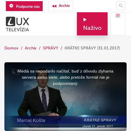
Archív
Podporte nás
Naživo
Domov
Archív
SPRÁVY
KRÁTKE SPRÁVY (31.01.2017)
This
is
a
Médiá sa nepodarilo načítať, buď z dôvodu zlyhania
modal
window.
servera alebo siete, alebo pretože formát nie je
podporovaný.