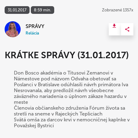
31.01.2017
8:59 min.
Zobrazené 1357x
SPRÁVY
Relácia
KRÁTKE SPRÁVY (31.01.2017)
Don Bosco akadémia o Titusovi Zemanovi v
Námestove pod názvom Odvaha obetovať sa
Poslanci v Bratislave odúhlasili návrh primátora Iva
Nesrovanala, aby predložil návrh všeobecne
záväzného nariadenia o úplnom zákaze hazardu v
meste
Členovia občianskeho združenia Fórum života sa
stretli na sneme v Rajeckých Tepliciach
Svätá omša za darcov krvi v nemocničnej kaplnke v
Považskej Bystrici