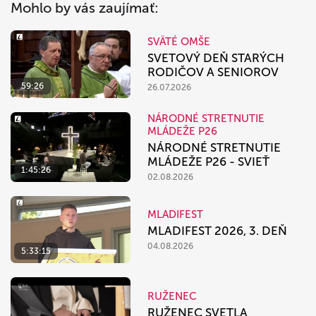
Mohlo by vás zaujímať:
SVÄTÉ OMŠE
SVETOVÝ DEŇ STARÝCH
RODIČOV A SENIOROV
59:26
26.07.2026
NÁRODNÉ STRETNUTIE
MLÁDEŽE P26
NÁRODNÉ STRETNUTIE
MLÁDEŽE P26 - SVIEŤ
1:45:26
02.08.2026
MLADIFEST
MLADIFEST 2026, 3. DEŇ
04.08.2026
5:33:15
RUŽENEC
RUŽENEC SVETLA