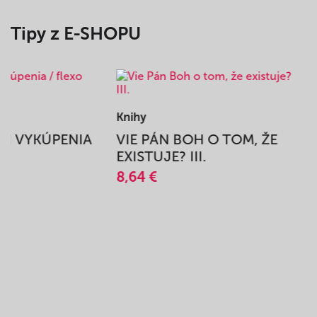
Tipy z E-SHOPU
Knihy
BEH VYKÚPENIA
VIE PÁN BOH O TOM, ŽE
A
EXISTUJE? III.
8,64 €