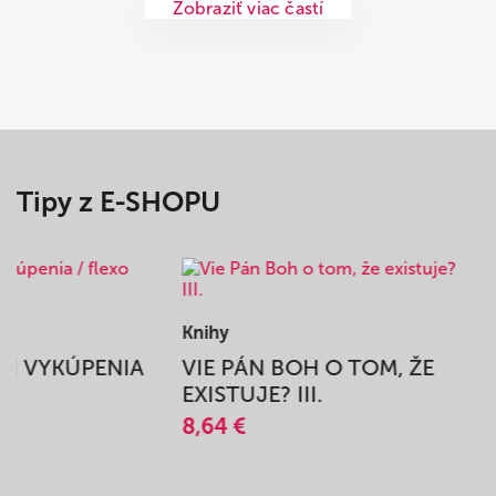
Zobraziť viac častí
Tipy z E-SHOPU
Knihy
BEH VYKÚPENIA
VIE PÁN BOH O TOM, ŽE
A
EXISTUJE? III.
8,64 €