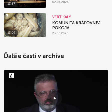
02.06.2026
13:37
VERTIKÁLY
KOMUNITA KRÁĽOVNEJ
POKOJA
13:07
23.06.2026
Ďalšie časti v archíve