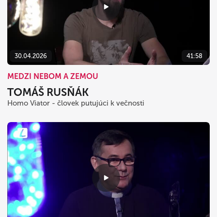
30.04.2026
41:58
MEDZI NEBOM A ZEMOU
TOMÁŠ RUSŇÁK
Homo Viator - človek putujúci k večnosti