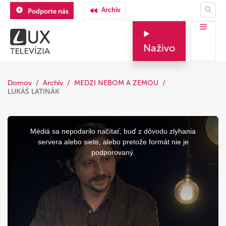
Archív
Podporte nás
Naživo
Domov
Archív
MEDZI NEBOM A ZEMOU
LUKÁŠ LATINÁK
This
is
a
Médiá sa nepodarilo načítať, buď z dôvodu zlyhania
modal
window.
servera alebo siete, alebo pretože formát nie je
podporovaný.