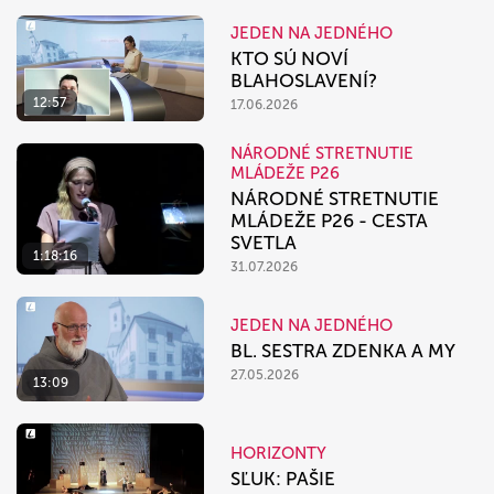
JEDEN NA JEDNÉHO
KTO SÚ NOVÍ
BLAHOSLAVENÍ?
12:57
17.06.2026
NÁRODNÉ STRETNUTIE
MLÁDEŽE P26
NÁRODNÉ STRETNUTIE
MLÁDEŽE P26 - CESTA
SVETLA
1:18:16
31.07.2026
JEDEN NA JEDNÉHO
BL. SESTRA ZDENKA A MY
27.05.2026
13:09
HORIZONTY
SĽUK: PAŠIE