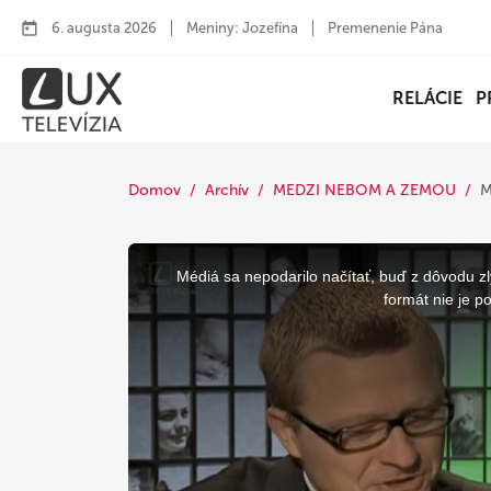
6. augusta 2026
Meniny: Jozefína
Premenenie Pána
RELÁCIE
P
Domov
Archív
MEDZI NEBOM A ZEMOU
M
This
is
a
Médiá sa nepodarilo načítať, buď z dôvodu zl
modal
window.
formát nie je p