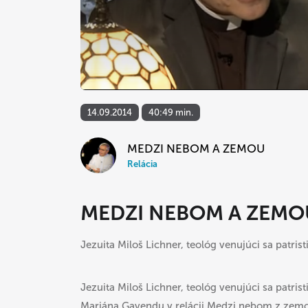
14.09.2014
40:49 min.
MEDZI NEBOM A ZEMOU
Relácia
MEDZI NEBOM A ZEMOU
Jezuita Miloš Lichner, teológ venujúci sa patr
Jezuita Miloš Lichner, teológ venujúci sa patris
Mariána Gavendu v relácii Medzi nebom z zem