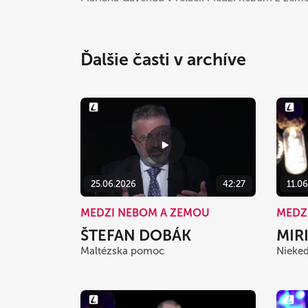
Ďalšie časti v archíve
25.06.2026
42:27
11.0
MEDZI NEBOM A ZEMOU
MEDZ
ŠTEFAN DOBÁK
MIR
Maltézska pomoc
Nieked