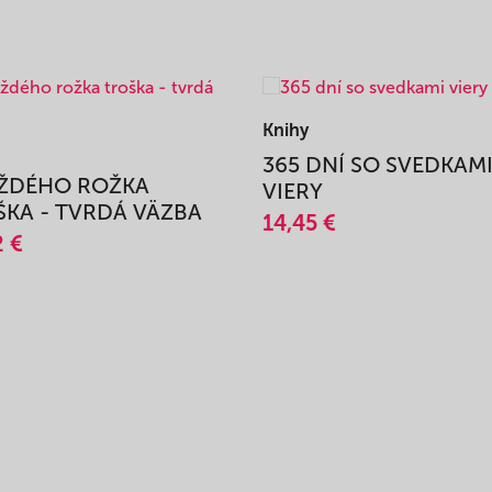
Knihy
365 DNÍ SO SVEDKAM
AŽDÉHO ROŽKA
VIERY
KA - TVRDÁ VÄZBA
14,45 €
2 €