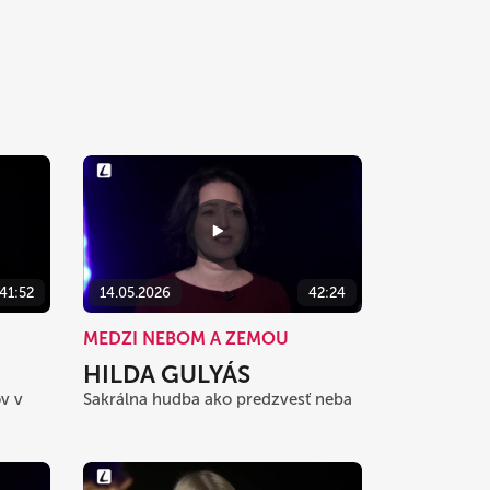
41:52
14.05.2026
42:24
MEDZI NEBOM A ZEMOU
HILDA GULYÁS
v v
Sakrálna hudba ako predzvesť neba