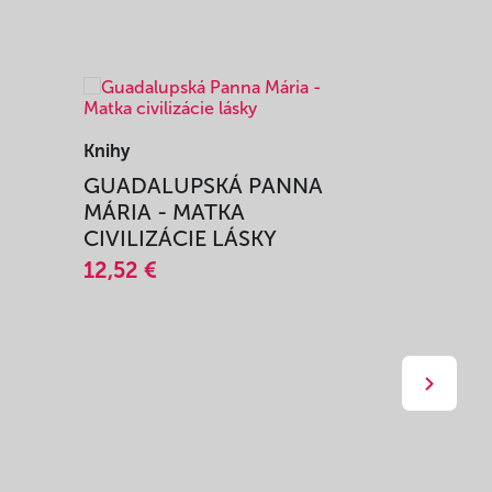
Knihy
Knihy
I
GUADALUPSKÁ PANNA
ZAŽIŤ M
MÁRIA - MATKA
SPRIEVO
CIVILIZÁCIE LÁSKY
12,51 €
12,52 €