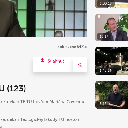
5:33:15
19:17
Zobrazené 5471x
Stiahnuť
1:45:26
 (123)
istike, dekan TF TU hosťom Mariána Gavendu.
3:12
tike, dekan Teologickej fakutly TU hosťom
ou.