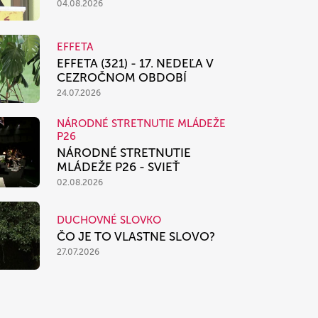
04.08.2026
EFFETA
EFFETA (321) - 17. NEDEĽA V
CEZROČNOM OBDOBÍ
24.07.2026
NÁRODNÉ STRETNUTIE MLÁDEŽE
P26
NÁRODNÉ STRETNUTIE
MLÁDEŽE P26 - SVIEŤ
02.08.2026
DUCHOVNÉ SLOVKO
ČO JE TO VLASTNE SLOVO?
27.07.2026