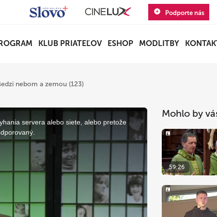
Podporte nás
ROGRAM
KLUB PRIATEĽOV
ESHOP
MODLITBY
KONTAK
edzi nebom a zemou (123)
Mohlo by vá
yhania servera alebo siete, alebo pretože
odporovaný.
59:26