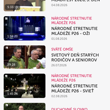
04.08.2026
5:33:15
NÁRODNÉ STRETNUTIE
MLÁDEŽE P26
NÁRODNÉ STRETNUTIE
MLÁDEŽE P26 - OŽI
1:59:23
01.08.2026
SVÄTÉ OMŠE
SVETOVÝ DEŇ STARÝCH
RODIČOV A SENIOROV
59:26
26.07.2026
NÁRODNÉ STRETNUTIE
MLÁDEŽE P26
NÁRODNÉ STRETNUTIE
MLÁDEŽE P26 - SVIEŤ
1:45:26
02.08.2026
DUCHOVNÉ SLOVKO