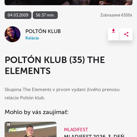
04.03.2009
56:37 min.
Zobrazené 6550x
POLTÓN KLUB
Relácia
POLTÓN KLUB (35) THE
ELEMENTS
Skupina The Elements v prvom vydaní živého prenosu
relácie Poltón klub.
Mohlo by vás zaujímať:
MLADIFEST
MLADIFEST 2026, 3. DEŇ