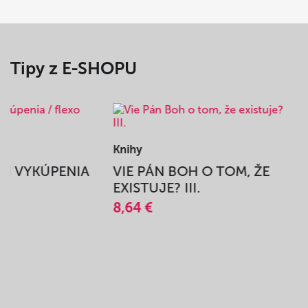
Tipy z E-SHOPU
Knihy
BEH VYKÚPENIA
VIE PÁN BOH O TOM, ŽE
A
EXISTUJE? III.
8,64 €