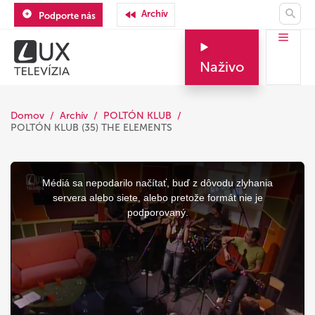
Archív
Podporte nás
Naživo
Domov
Archív
POLTÓN KLUB
POLTÓN KLUB (35) THE ELEMENTS
This
is
a
Médiá sa nepodarilo načítať, buď z dôvodu zlyhania
modal
window.
servera alebo siete, alebo pretože formát nie je
podporovaný.