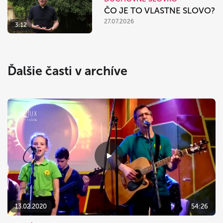
ČO JE TO VLASTNE SLOVO?
27.07.2026
3:12
Ďalšie časti v archíve
13.02.2020
54:26