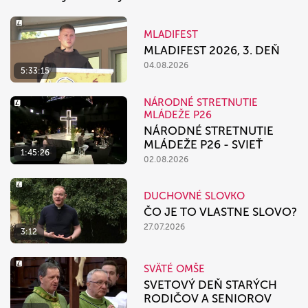
MLADIFEST
MLADIFEST 2026, 3. DEŇ
04.08.2026
5:33:15
NÁRODNÉ STRETNUTIE
MLÁDEŽE P26
NÁRODNÉ STRETNUTIE
MLÁDEŽE P26 - SVIEŤ
1:45:26
02.08.2026
DUCHOVNÉ SLOVKO
ČO JE TO VLASTNE SLOVO?
27.07.2026
3:12
SVÄTÉ OMŠE
SVETOVÝ DEŇ STARÝCH
RODIČOV A SENIOROV