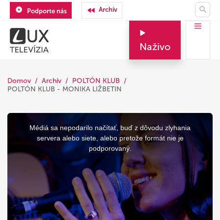
Archív
Podporte nás
Naživo
Domov
Archív
POLTÓN KLUB
POLTÓN KLUB - MONIKA LIŽBETIN
This
is
a
Médiá sa nepodarilo načítať, buď z dôvodu zlyhania
modal
window.
servera alebo siete, alebo pretože formát nie je
podporovaný.