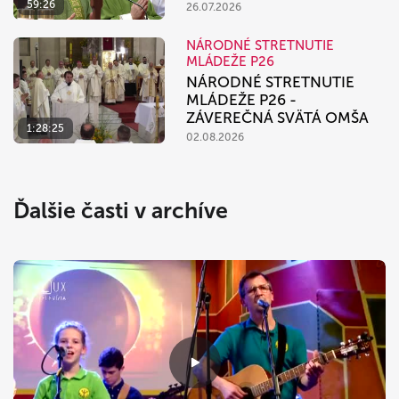
59:26
26.07.2026
NÁRODNÉ STRETNUTIE
MLÁDEŽE P26
NÁRODNÉ STRETNUTIE
MLÁDEŽE P26 -
ZÁVEREČNÁ SVÄTÁ OMŠA
1:28:25
02.08.2026
Ďalšie časti v archíve