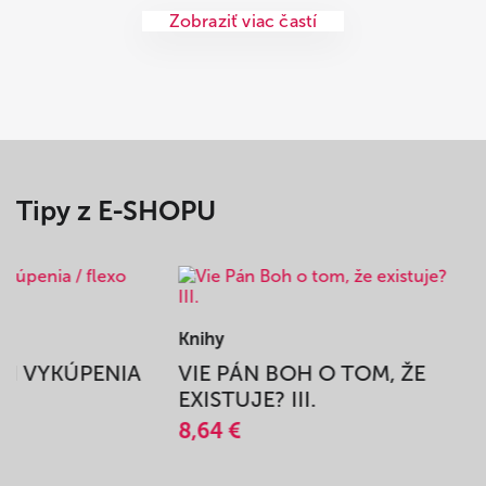
Zobraziť viac častí
Tipy z E-SHOPU
Knihy
BEH VYKÚPENIA
VIE PÁN BOH O TOM, ŽE
A
EXISTUJE? III.
8,64 €