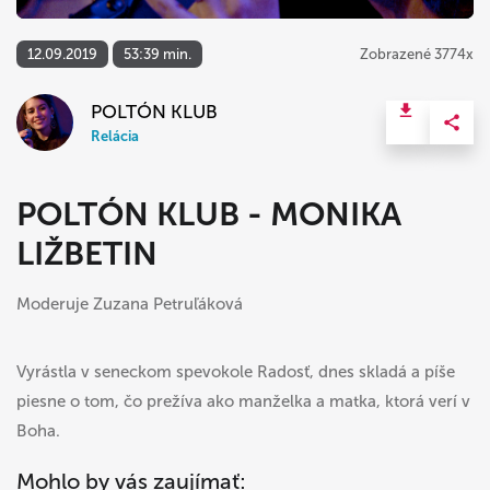
12.09.2019
53:39 min.
Zobrazené 3774x
POLTÓN KLUB
Relácia
POLTÓN KLUB - MONIKA
LIŽBETIN
Moderuje Zuzana Petruľáková
Vyrástla v seneckom spevokole Radosť, dnes skladá a píše
piesne o tom, čo prežíva ako manželka a matka, ktorá verí v
Boha.
Mohlo by vás zaujímať: