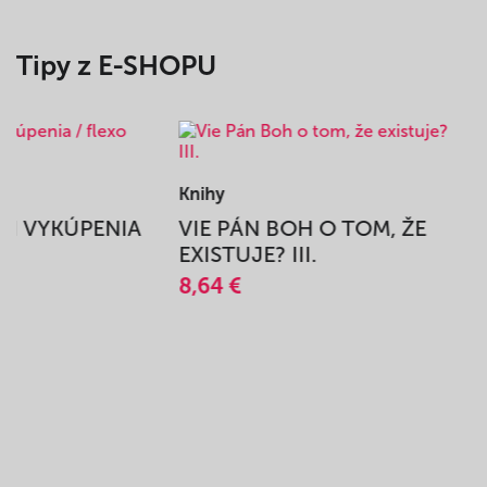
Tipy z E-SHOPU
Knihy
BEH VYKÚPENIA
VIE PÁN BOH O TOM, ŽE
A
EXISTUJE? III.
8,64 €