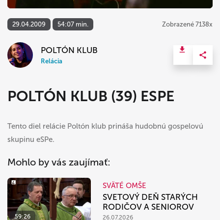
29.04.2009
54:07 min.
Zobrazené 7138x
POLTÓN KLUB
Relácia
POLTÓN KLUB (39) ESPE
Tento diel relácie Poltón klub prináša hudobnú gospelovú
skupinu eSPe.
Mohlo by vás zaujímať:
SVÄTÉ OMŠE
SVETOVÝ DEŇ STARÝCH
RODIČOV A SENIOROV
59:26
26.07.2026