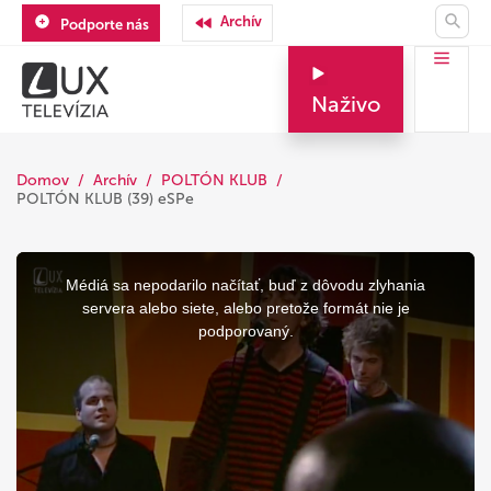
Archív
Podporte nás
Naživo
Domov
Archív
POLTÓN KLUB
POLTÓN KLUB (39) eSPe
This
is
a
Médiá sa nepodarilo načítať, buď z dôvodu zlyhania
modal
window.
servera alebo siete, alebo pretože formát nie je
podporovaný.