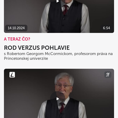
14.10.2024
6:54
A TERAZ ČO?
ROD VERZUS POHLAVIE
s Robertom Georgom McCormickom, profesorom práva na
Princetonskej univerzite