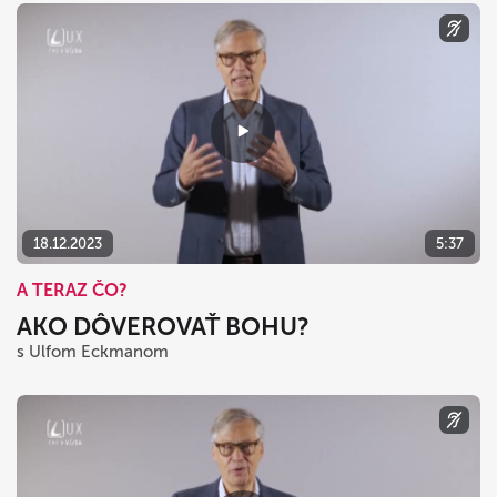
18.12.2023
5:37
A TERAZ ČO?
AKO DÔVEROVAŤ BOHU?
s Ulfom Eckmanom