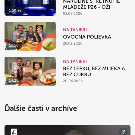
NÁRODNÉ STRETNUTIE
MLÁDEŽE P26 - OŽI
1:59:23
01.08.2026
NA TANIERI
OVOCNÁ POLIEVKA
28.02.2026
13:50
NA TANIERI
BEZ LEPKU, BEZ MLIEKA A
BEZ CUKRU
14:26
20.06.2026
Ďalšie časti v archíve