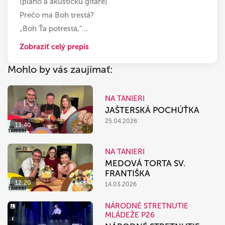
(piano a akustickú gitare)
Prečo ma Boh trestá?
„Boh Ťa potrestá,"
…
Zobraziť celý prepis
Mohlo by vás zaujímať:
NA TANIERI
JAŠTERSKÁ POCHÚŤKA
25.04.2026
13:40
NA TANIERI
MEDOVÁ TORTA SV.
FRANTIŠKA
12:20
14.03.2026
NÁRODNÉ STRETNUTIE
MLÁDEŽE P26