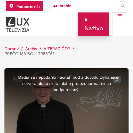
Archív
Podporte nás
Naživo
Domov
Archív
A TERAZ ČO?
PREČO MA BOH TRESTÁ?
This
is
a
Médiá sa nepodarilo načítať, buď z dôvodu zlyhania
modal
window.
servera alebo siete, alebo pretože formát nie je
podporovaný.