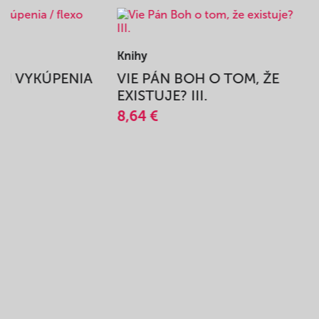
Knihy
BEH VYKÚPENIA
VIE PÁN BOH O TOM, ŽE
A
EXISTUJE? III.
8,64 €