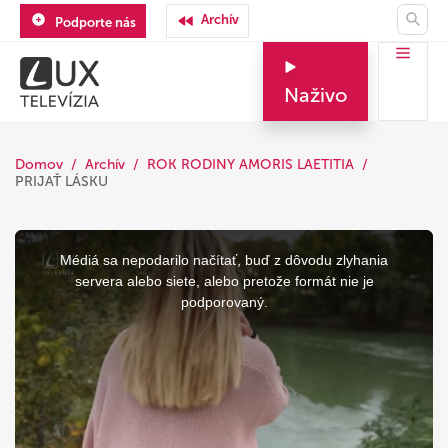
Archív
Podporte nás
Naživo
Domov
Archív
ROK RODINY AMORIS LAETITIA
PRIJAŤ LÁSKU
This
is
a
Médiá sa nepodarilo načítať, buď z dôvodu zlyhania
modal
window.
servera alebo siete, alebo pretože formát nie je
podporovaný.