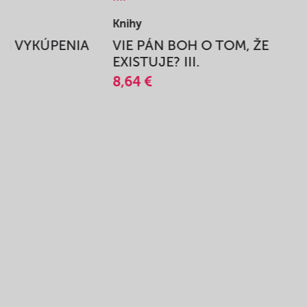
Knihy
BEH VYKÚPENIA
VIE PÁN BOH O TOM, ŽE
A
EXISTUJE? III.
8,64 €