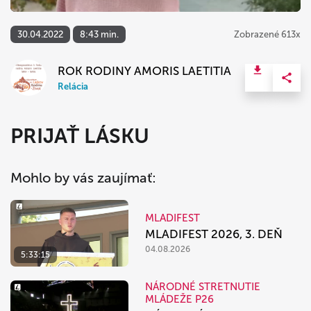
30.04.2022
8:43 min.
Zobrazené 613x
ROK RODINY AMORIS LAETITIA
Relácia
PRIJAŤ LÁSKU
Mohlo by vás zaujímať:
MLADIFEST
MLADIFEST 2026, 3. DEŇ
04.08.2026
5:33:15
NÁRODNÉ STRETNUTIE
MLÁDEŽE P26