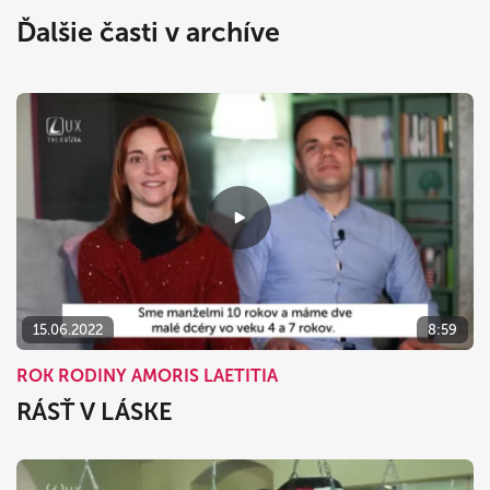
Ďalšie časti v archíve
15.06.2022
8:59
ROK RODINY AMORIS LAETITIA
RÁSŤ V LÁSKE