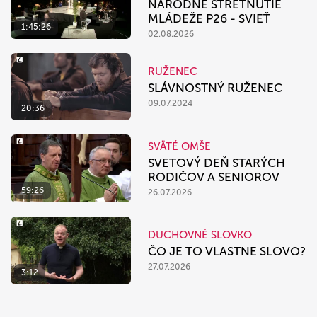
NÁRODNÉ STRETNUTIE
MLÁDEŽE P26 - SVIEŤ
1:45:26
02.08.2026
RUŽENEC
SLÁVNOSTNÝ RUŽENEC
09.07.2024
20:36
SVÄTÉ OMŠE
SVETOVÝ DEŇ STARÝCH
RODIČOV A SENIOROV
59:26
26.07.2026
DUCHOVNÉ SLOVKO
ČO JE TO VLASTNE SLOVO?
27.07.2026
3:12