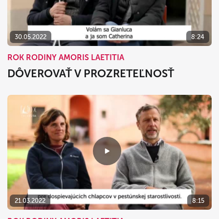
30.05.2022
8:24
ROK RODINY AMORIS LAETITIA
DÔVEROVAŤ V PROZRETEĽNOSŤ
21.03.2022
8:15