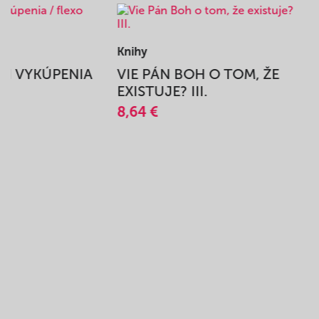
Knihy
BEH VYKÚPENIA
VIE PÁN BOH O TOM, ŽE
A
EXISTUJE? III.
8,64 €