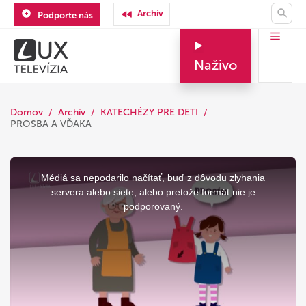
Archív
Podporte nás
Naživo
Domov
Archív
KATECHÉZY PRE DETI
PROSBA A VĎAKA
This
is
a
Médiá sa nepodarilo načítať, buď z dôvodu zlyhania
modal
window.
servera alebo siete, alebo pretože formát nie je
podporovaný.