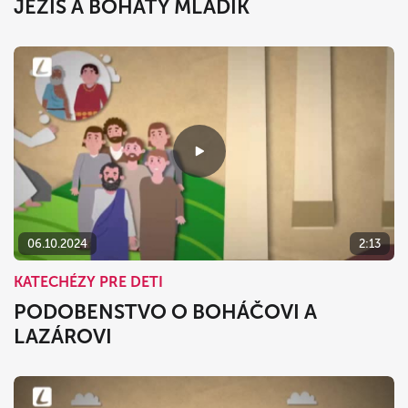
JEŽIŠ A BOHATÝ MLADÍK
06.10.2024
2:13
KATECHÉZY PRE DETI
PODOBENSTVO O BOHÁČOVI A
LAZÁROVI