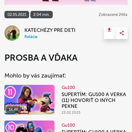
02.05.2021
2:04 min.
Zobrazené 246x
KATECHÉZY PRE DETI
Relácia
PROSBA A VĎAKA
Mohlo by vás zaujímať:
Gu100
SUPERTÍM: GU100 A VERKA
(11) HOVORIŤ O INÝCH
PEKNE
14:46
23.02.2025
Gu100