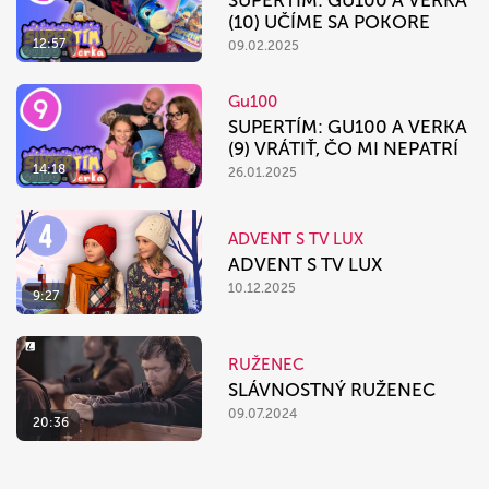
SUPERTÍM: GU100 A VERKA
(10) UČÍME SA POKORE
12:57
09.02.2025
Gu100
SUPERTÍM: GU100 A VERKA
(9) VRÁTIŤ, ČO MI NEPATRÍ
14:18
26.01.2025
ADVENT S TV LUX
ADVENT S TV LUX
10.12.2025
9:27
RUŽENEC
SLÁVNOSTNÝ RUŽENEC
09.07.2024
20:36